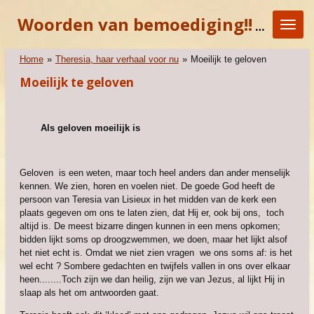
Ga
Woorden van bemoediging!!
"KOM E
direct
naar
de
Home
»
Theresia, haar verhaal voor nu
»
Moeilijk te geloven
hoofdinhoud
Moeilijk te geloven
Als geloven moeilijk is
Geloven is een weten, maar toch heel anders dan ander menselijk
kennen. We zien, horen en voelen niet. De goede God heeft de
persoon van Teresia van Lisieux in het midden van de kerk een
plaats gegeven om ons te laten zien, dat Hij er, ook bij ons, toch
altijd is. De meest bizarre dingen kunnen in een mens opkomen;
bidden lijkt soms op droogzwemmen, we doen, maar het lijkt alsof
het niet echt is. Omdat we niet zien vragen we ons soms af: is het
wel echt ? Sombere gedachten en twijfels vallen in ons over elkaar
heen........Toch zijn we dan heilig, zijn we van Jezus, al lijkt Hij in
slaap als het om antwoorden gaat.