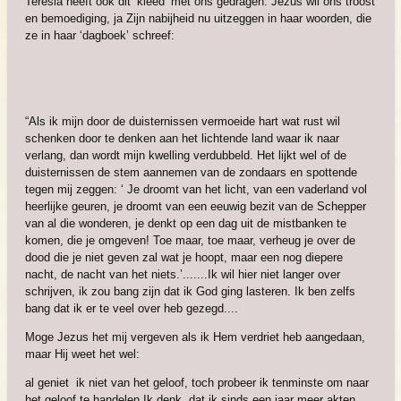
Teresia heeft ook dit ‘kleed’ met ons gedragen. Jezus wil ons troost
en bemoediging, ja Zijn nabijheid nu uitzeggen in haar woorden, die
ze in haar ‘dagboek’ schreef:
“Als ik mijn door de duisternissen vermoeide hart wat rust wil
schenken door te denken aan het lichtende land waar ik naar
verlang, dan wordt mijn kwelling verdubbeld. Het lijkt wel of de
duisternissen de stem aannemen van de zondaars en spottende
tegen mij zeggen: ‘ Je droomt van het licht, van een vaderland vol
heerlijke geuren, je droomt van een eeuwig bezit van de Schepper
van al die wonderen, je denkt op een dag uit de mistbanken te
komen, die je omgeven! Toe maar, toe maar, verheug je over de
dood die je niet geven zal wat je hoopt, maar een nog diepere
nacht, de nacht van het niets.’.......Ik wil hier niet langer over
schrijven, ik zou bang zijn dat ik God ging lasteren. Ik ben zelfs
bang dat ik er te veel over heb gezegd....
Moge Jezus het mij vergeven als ik Hem verdriet heb aangedaan,
maar Hij weet het wel:
al geniet ik niet van het geloof, toch probeer ik tenminste om naar
het geloof te handelen Ik denk, dat ik sinds een jaar meer akten