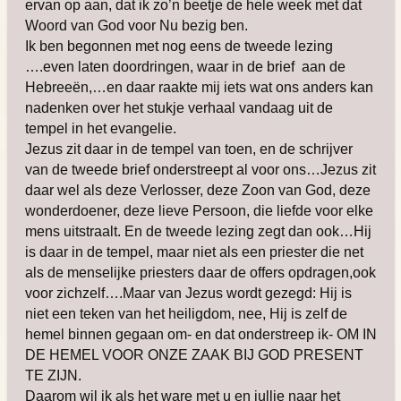
ervan op aan, dat ik zo’n beetje de hele week met dat
Woord van God voor Nu bezig ben.
Ik ben begonnen met nog eens de tweede lezing
….even laten doordringen, waar in de brief aan de
Hebreeën,…en daar raakte mij iets wat ons anders kan
nadenken over het stukje verhaal vandaag uit de
tempel in het evangelie.
Jezus zit daar in de tempel van toen, en de schrijver
van de tweede brief onderstreept al voor ons…Jezus zit
daar wel als deze Verlosser, deze Zoon van God, deze
wonderdoener, deze lieve Persoon, die liefde voor elke
mens uitstraalt. En de tweede lezing zegt dan ook…Hij
is daar in de tempel, maar niet als een priester die net
als de menselijke priesters daar de offers opdragen,ook
voor zichzelf….Maar van Jezus wordt gezegd: Hij is
niet een teken van het heiligdom, nee, Hij is zelf de
hemel binnen gegaan om- en dat onderstreep ik- OM IN
DE HEMEL VOOR ONZE ZAAK BIJ GOD PRESENT
TE ZIJN.
Daarom wil ik als het ware met u en jullie naar het