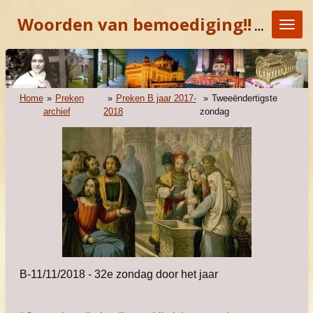
Ga
Woorden van bemoediging!!
"KOM E
direct
naar
de
hoofdinhoud
Home
»
Preken
»
Preken B jaar 2017-
»
Tweeëndertigste
archief
2018
zondag
B-11/11/2018 - 32e zondag door het jaar