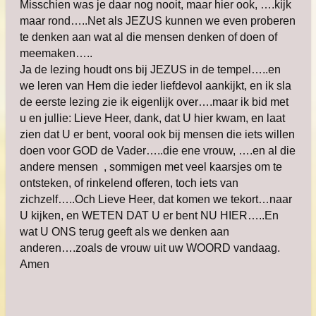
Misschien was je daar nog nooit, maar hier ook, ….kijk
maar rond…..Net als JEZUS kunnen we even proberen
te denken aan wat al die mensen denken of doen of
meemaken…..
Ja de lezing houdt ons bij JEZUS in de tempel…..en
we leren van Hem die ieder liefdevol aankijkt, en ik sla
de eerste lezing zie ik eigenlijk over….maar ik bid met
u en jullie: Lieve Heer, dank, dat U hier kwam, en laat
zien dat U er bent, vooral ook bij mensen die iets willen
doen voor GOD de Vader…..die ene vrouw, ….en al die
andere mensen , sommigen met veel kaarsjes om te
ontsteken, of rinkelend offeren, toch iets van
zichzelf…..Och Lieve Heer, dat komen we tekort…naar
U kijken, en WETEN DAT U er bent NU HIER…..En
wat U ONS terug geeft als we denken aan
anderen….zoals de vrouw uit uw WOORD vandaag.
Amen