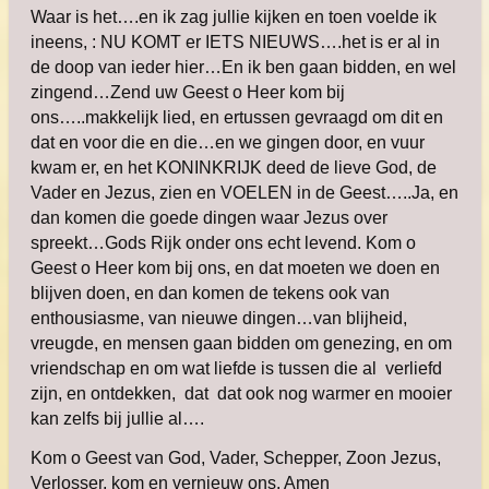
Waar is het….en ik zag jullie kijken en toen voelde ik
ineens, : NU KOMT er IETS NIEUWS….het is er al in
de doop van ieder hier…En ik ben gaan bidden, en wel
zingend…Zend uw Geest o Heer kom bij
ons…..makkelijk lied, en ertussen gevraagd om dit en
dat en voor die en die…en we gingen door, en vuur
kwam er, en het KONINKRIJK deed de lieve God, de
Vader en Jezus, zien en VOELEN in de Geest…..Ja, en
dan komen die goede dingen waar Jezus over
spreekt…Gods Rijk onder ons echt levend. Kom o
Geest o Heer kom bij ons, en dat moeten we doen en
blijven doen, en dan komen de tekens ook van
enthousiasme, van nieuwe dingen…van blijheid,
vreugde, en mensen gaan bidden om genezing, en om
vriendschap en om wat liefde is tussen die al verliefd
zijn, en ontdekken, dat dat ook nog warmer en mooier
kan zelfs bij jullie al….
Kom o Geest van God, Vader, Schepper, Zoon Jezus,
Verlosser, kom en vernieuw ons. Amen