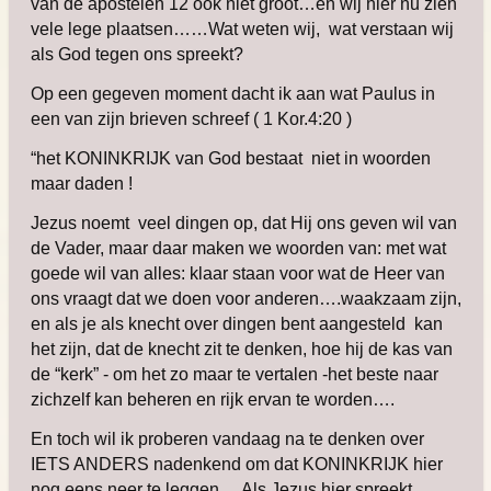
van de apostelen 12 ook niet groot…en wij hier nu zien
vele lege plaatsen……Wat weten wij, wat verstaan wij
als God tegen ons spreekt?
Op een gegeven moment dacht ik aan wat Paulus in
een van zijn brieven schreef ( 1 Kor.4:20 )
“het KONINKRIJK van God bestaat niet in woorden
maar daden !
Jezus noemt veel dingen op, dat Hij ons geven wil van
de Vader,
maar daar maken we woorden van: met wat
goede wil van alles:
klaar staan voor wat de Heer van
ons vraagt dat we doen voor anderen….
waakzaam zijn,
en als je als knecht over dingen bent aangesteld kan
het zijn, dat de knecht zit te denken, hoe hij de kas van
de “kerk” - om het zo maar te vertalen -het beste naar
zichzelf kan beheren en rijk ervan te worden….
En toch wil ik proberen vandaag na te denken over
IETS ANDERS nadenkend om dat KONINKRIJK hier
nog eens neer te leggen….Als Jezus hier spreekt,