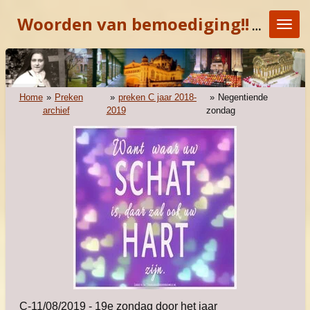
Ga
Woorden van bemoediging!!
"KOM E
direct
naar
de
hoofdinhoud
Home
»
Preken
»
preken C jaar 2018-
»
Negentiende
archief
2019
zondag
C-11/08/2019 - 19e zondag door het jaar