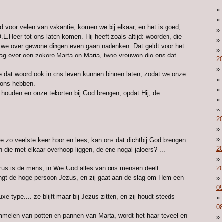
d voor velen van vakantie, komen we bij elkaar, en het is goed,
.L.Heer tot ons laten komen. Hij heeft zoals altijd: woorden, die
 we over gewone dingen even gaan nadenken.
Dat geldt voor het
ag over een zekere Marta en Maria, twee vrouwen die ons dat
2
 dat woord ook in ons leven kunnen binnen laten, zodat we onze
r ons hebben.
ouden en onze tekorten bij God brengen, opdat Hij, de
2
e zo veelste keer hoor en lees, kan ons dat dichtbij God brengen.
2
die met elkaar overhoop liggen, de ene nogal jaloers? ...
2
ezus is de mens, in Wie God alles van ons mensen deelt.
vangt de hoge persoon Jezus, en zij gaat aan de slag om Hem een
0
xe-type.... ze blijft maar bij Jezus zitten, en zij houdt steeds
0
elen van potten en pannen van Marta, wordt het haar teveel en