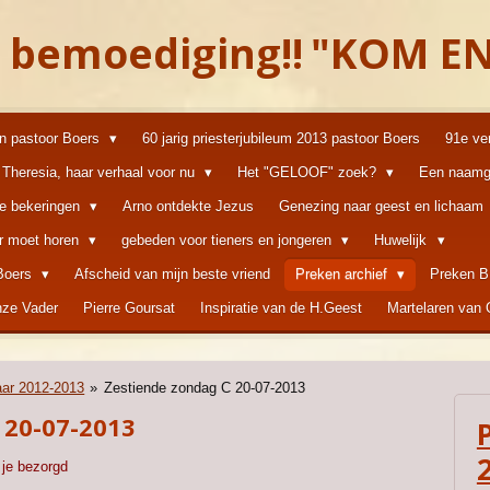
 bemoediging!!
"KOM EN
an pastoor Boers
60 jarig priesterjubileum 2013 pastoor Boers
91e ve
Theresia, haar verhaal voor nu
Het "GELOOF" zoek?
Een naamg
ke bekeringen
Arno ontdekte Jezus
Genezing naar geest en lichaam
er moet horen
gebeden voor tieners en jongeren
Huwelijk
 Boers
Afscheid van mijn beste vriend
Preken archief
Preken B
ze Vader
Pierre Goursat
Inspiratie van de H.Geest
Martelaren van
aar 2012-2013
»
Zestiende zondag C 20-07-2013
 20-07-2013
 je bezorgd