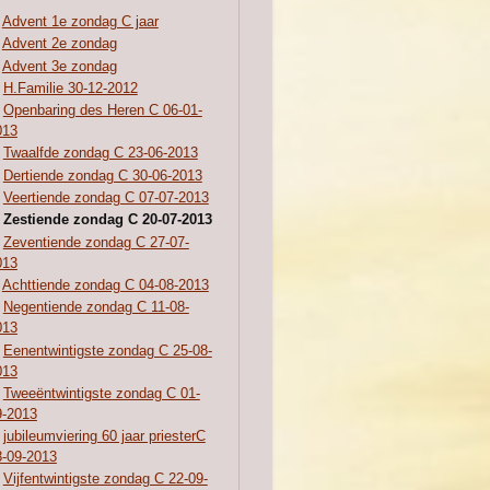
Advent 1e zondag C jaar
Advent 2e zondag
Advent 3e zondag
H.Familie 30-12-2012
Openbaring des Heren C 06-01-
013
Twaalfde zondag C 23-06-2013
Dertiende zondag C 30-06-2013
Veertiende zondag C 07-07-2013
Zestiende zondag C 20-07-2013
Zeventiende zondag C 27-07-
013
Achttiende zondag C 04-08-2013
Negentiende zondag C 11-08-
013
Eenentwintigste zondag C 25-08-
013
Tweeëntwintigste zondag C 01-
9-2013
jubileumviering 60 jaar priesterC
8-09-2013
Vijfentwintigste zondag C 22-09-