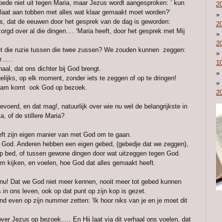
oede niet uit tegen Maria, maar Jezus wordt aangesproken: ‘ kun
2
r laat aan tobben met alles wat klaar gemaakt moet worden?’
, dat de eeuwen door het gesprek van de dag is geworden:
2
rgd over al die dingen.... ‘Maria heeft, door het gesprek met Mij
2
 die ruzie tussen die twee zussen? We zouden kunnen zeggen:
.....
1
al, dat ons dichter bij God brengt.
lijks, op elk moment, zonder iets te zeggen of op te dringen!
raham komt ook God op bezoek.
2
voerd, en dat mag!, natuurlijk over wie nu wel de belangrijkste in
, of de stillere Maria?
eft zijn eigen manier van met God om te gaan.
n God. Anderen hebben een eigen gebed, (gebedje dat we zeggen),
 bed, of tussen gewone dingen door wat uitzeggen tegen God.
lm kijken, en voelen, hoe God dat alles gemaakt heeft.
u! Dat we God niet meer kennen, nooit meer tot gebed kunnen
in ons leven, ook op dat punt op zijn kop is gezet.
nd even op zijn nummer zetten: 'Ik hoor niks van je en je moet dit
ezus op bezoek..... En Hij laat via dit verhaal ons voelen, dat