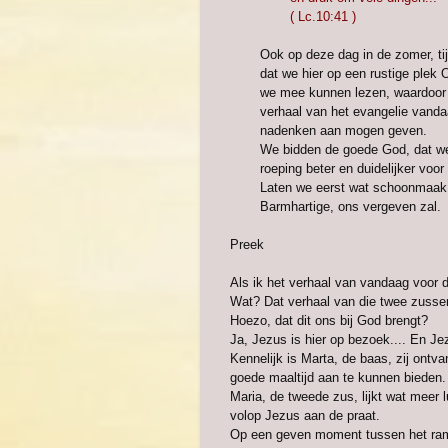
( Lc.10:41 )
Ook op deze dag in de zomer, tij
dat we hier op een rustige plek O
we mee kunnen lezen, waardoor
verhaal van het evangelie vanda
nadenken aan mogen geven.
We bidden de goede God, dat we
roeping beter en duidelijker voo
Laten we eerst wat schoonmaak h
Barmhartige, ons vergeven zal.
Preek
Als ik het verhaal van vandaag voor d
Wat? Dat verhaal van die twee zussen 
Hoezo, dat dit ons bij God brengt?
Ja, Jezus is hier op bezoek.... En J
Kennelijk is Marta, de baas, zij ont
goede maaltijd aan te kunnen bieden.
Maria, de tweede zus, lijkt wat meer lu
volop Jezus aan de praat.
Op een geven moment tussen het ramm