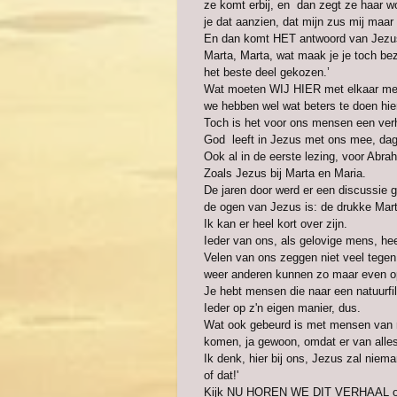
ze komt erbij, en dan zegt ze haar w
je dat aanzien, dat mijn zus mij maa
En dan komt HET antwoord van Jezus
Marta, Marta, wat maak je je toch bezo
het beste deel gekozen.’
Wat moeten WIJ HIER met elkaar met
we hebben wel wat beters te doen hier.
Toch is het voor ons mensen een verha
God leeft in Jezus met ons mee, dage
Ook al in de eerste lezing, voor Ab
Zoals Jezus bij Marta en Maria.
De jaren door werd er een discussie ge
de ogen van Jezus is: de drukke Marta
Ik kan er heel kort over zijn.
Ieder van ons, als gelovige mens, he
Velen van ons zeggen niet veel tege
weer anderen kunnen zo maar even op
Je hebt mensen die naar een natuurfi
Ieder op z'n eigen manier, dus.
Wat ook gebeurd is met mensen van n
komen, ja gewoon, omdat er van alles 
Ik denk, hier bij ons, Jezus zal niema
of dat!'
Kijk NU HOREN WE DIT VERHAAL over J