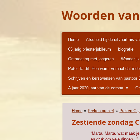
Ga
Woorden van
direct
naar
de
hoofdinhoud
Home
Afscheid bij de uitvaartmis v
65 jarig priesterjubileum
biografie
Ontmoeting met jongeren
Wonderlij
Pater Tardif: Een warm verhaal dat ied
Schrijven en kerstwensen van pastoor
A jaar 2020 jaar van de corona
On
Home
»
Preken archief
»
Preken C j
Zestiende zondag C
“Marta, Marta, wat maak je
en druk om vele dingen...”