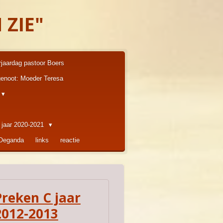
 ZIE"
rjaardag pastoor Boers
enoot: Moeder Teresa
 jaar 2020-2021
 Oeganda
links
reactie
Preken C jaar
2012-2013