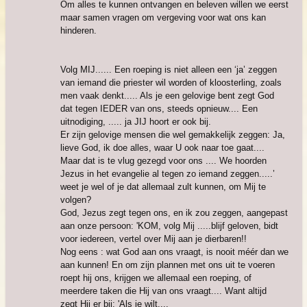
Om alles te kunnen ontvangen en beleven willen we eerst
maar samen vragen om vergeving voor wat ons kan
hinderen.
Volg MIJ...... Een roeping is niet alleen een ‘ja’ zeggen
van iemand die priester wil worden of kloosterling, zoals
men vaak denkt..... Als je een gelovige bent zegt God
dat tegen IEDER van ons, steeds opnieuw.... Een
uitnodiging, ..... ja JIJ hoort er ook bij.
Er zijn gelovige mensen die wel gemakkelijk zeggen: Ja,
lieve God, ik doe alles, waar U ook naar toe gaat....
Maar dat is te vlug gezegd voor ons .... We hoorden
Jezus in het evangelie al tegen zo iemand zeggen.....’
weet je wel of je dat allemaal zult kunnen, om Mij te
volgen?
God, Jezus zegt tegen ons, en ik zou zeggen, aangepast
aan onze persoon: 'KOM, volg Mij .....blijf geloven, bidt
voor iedereen, vertel over Mij aan je dierbaren!!
Nog eens : wat God aan ons vraagt, is nooit méér dan we
aan kunnen! En om zijn plannen met ons uit te voeren
roept hij ons, krijgen we allemaal een roeping, of
meerdere taken die Hij van ons vraagt.... Want altijd
zegt Hij er bij: 'Als je wilt....