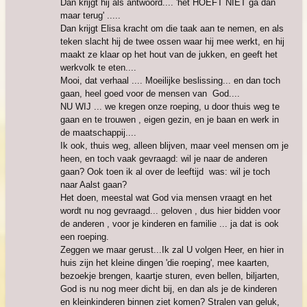
Dan krijgt hij als antwoord.... 'het HOEFT NIET ga dan
maar terug' .....
Dan krijgt Elisa kracht om die taak aan te nemen, en als
teken slacht hij de twee ossen waar hij mee werkt, en hij
maakt ze klaar op het hout van de jukken, en geeft het
werkvolk te eten....
Mooi, dat verhaal .... Moeilijke beslissing... en dan toch
gaan, heel goed voor de mensen van God....
NU WIJ ... we kregen onze roeping, u door thuis weg te
gaan en te trouwen , eigen gezin, en je baan en werk in
de maatschappij....
Ik ook, thuis weg, alleen blijven, maar veel mensen om je
heen, en toch vaak gevraagd: wil je naar de anderen
gaan? Ook toen ik al over de leeftijd was: wil je toch
naar Aalst gaan?
Het doen, meestal wat God via mensen vraagt en het
wordt nu nog gevraagd... geloven , dus hier bidden voor
de anderen , voor je kinderen en familie ... ja dat is ook
een roeping.
Zeggen we maar gerust...Ik zal U volgen Heer, en hier in
huis zijn het kleine dingen 'die roeping', mee kaarten,
bezoekje brengen, kaartje sturen, even bellen, biljarten,
God is nu nog meer dicht bij, en dan als je de kinderen
en kleinkinderen binnen ziet komen? Stralen van geluk,