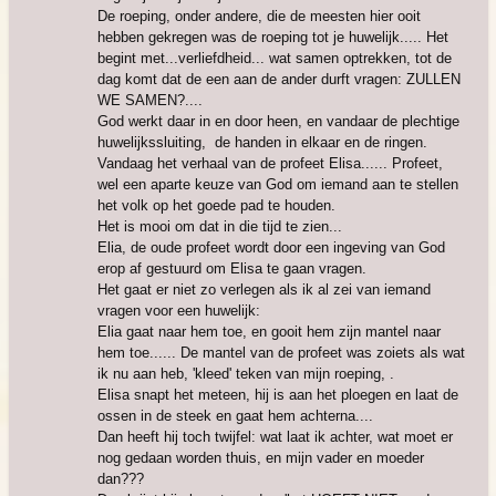
De roeping, onder andere, die de meesten hier ooit
hebben gekregen was de roeping tot je huwelijk..... Het
begint met...verliefdheid... wat samen optrekken, tot de
dag komt dat de een aan de ander durft vragen: ZULLEN
WE SAMEN?....
God werkt daar in en door heen, en vandaar de plechtige
huwelijkssluiting, de handen in elkaar en de ringen.
Vandaag het verhaal van de profeet Elisa...... Profeet,
wel een aparte keuze van God om iemand aan te stellen
het volk op het goede pad te houden.
Het is mooi om dat in die tijd te zien...
Elia, de oude profeet wordt door een ingeving van God
erop af gestuurd om Elisa te gaan vragen.
Het gaat er niet zo verlegen als ik al zei van iemand
vragen voor een huwelijk:
Elia gaat naar hem toe, en gooit hem zijn mantel naar
hem toe...... De mantel van de profeet was zoiets als wat
ik nu aan heb, 'kleed' teken van mijn roeping, .
Elisa snapt het meteen, hij is aan het ploegen en laat de
ossen in de steek en gaat hem achterna....
Dan heeft hij toch twijfel: wat laat ik achter, wat moet er
nog gedaan worden thuis, en mijn vader en moeder
dan???