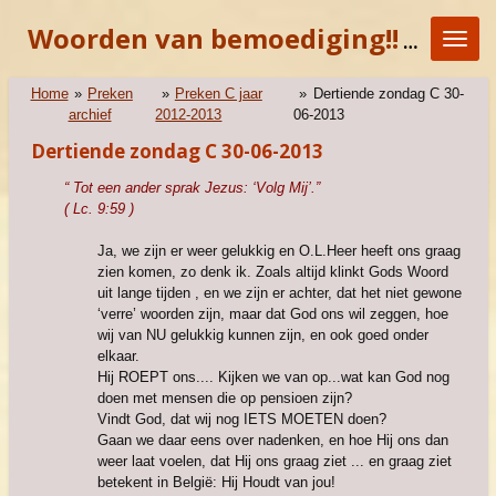
Ga
Woorden van bemoediging!!
"KOM E
direct
naar
de
Home
»
Preken
»
Preken C jaar
»
Dertiende zondag C 30-
hoofdinhoud
archief
2012-2013
06-2013
Dertiende zondag C 30-06-2013
“ Tot een ander sprak Jezus: ‘Volg Mij’.”
( Lc. 9:59 )
Ja, we zijn er weer gelukkig en O.L.Heer heeft ons graag
zien komen, zo denk ik. Zoals altijd klinkt Gods Woord
uit lange tijden , en we zijn er achter, dat het niet gewone
‘verre’ woorden zijn, maar dat God ons wil zeggen, hoe
wij van NU gelukkig kunnen zijn, en ook goed onder
elkaar.
Hij ROEPT ons.... Kijken we van op...wat kan God nog
doen met mensen die op pensioen zijn?
Vindt God, dat wij nog IETS MOETEN doen?
Gaan we daar eens over nadenken, en hoe Hij ons dan
weer laat voelen, dat Hij ons graag ziet ... en graag ziet
betekent in België: Hij Houdt van jou!