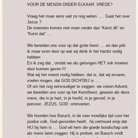
VOOR DE MENSN ONDER ELKAAR: VREDE?
Vraag het maar eens wat ze nog weten ..... Gaat het over
Jezus ?
De meesten komen niet meer verder dan “Kerst dit” en
“Kerst dat” ....
We bereiden ons voor op dat grote feest .... en dan prik
ik maar even door op wat wij denk ik het hardst nodig
hebben:
En ik zeg dat , omdat we als gelovigen HET ook moeten
door kunnen geven !!!
Wat wij het meest nodig hebben, dat is, dat wij ervaren,
voelen mogen, dat GOD DICHTBIJ is ....
Of om het nog eenvoudiger te zeggen: we vieren Advent,
we bereiden ons voor op het Kerstfeest, gewoon als deze
mens, die in je hart, in je hoofd, in je gevoel, in je
persoon JEZUS, GOD ontmoeten.
We hoorden hoe Baruch, in de zeer moeilijke tijd voor het
joodse volk, God gevonden heeft, hij vertrouwt erop dat
HIJ bij hem is .... God wil hem die goede boodschap ook
als mens laten zeggen: Hij is profeet, en Baruch vindt