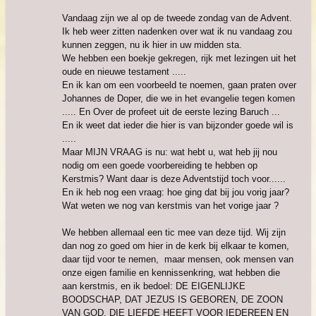
Vandaag zijn we al op de tweede zondag van de Advent.
Ik heb weer zitten nadenken over wat ik nu vandaag zou
kunnen zeggen, nu ik hier in uw midden sta.
We hebben een boekje gekregen, rijk met lezingen uit het
oude en nieuwe testament .....
En ik kan om een voorbeeld te noemen, gaan praten over
Johannes de Doper, die we in het evangelie tegen komen
..... En Over de profeet uit de eerste lezing Baruch ...
En ik weet dat ieder die hier is van bijzonder goede wil is
.....
Maar MIJN VRAAG is nu: wat hebt u, wat heb jij nou
nodig om een goede voorbereiding te hebben op
Kerstmis? Want daar is deze Adventstijd toch voor......
En ik heb nog een vraag: hoe ging dat bij jou vorig jaar?
Wat weten we nog van kerstmis van het vorige jaar ?
We hebben allemaal een tic mee van deze tijd. Wij zijn
dan nog zo goed om hier in de kerk bij elkaar te komen,
daar tijd voor te nemen, maar mensen, ook mensen van
onze eigen familie en kennissenkring, wat hebben die
aan kerstmis, en ik bedoel: DE EIGENLIJKE
BOODSCHAP, DAT JEZUS IS GEBOREN, DE ZOON
VAN GOD, DIE LIEFDE HEEFT VOOR IEDEREEN EN