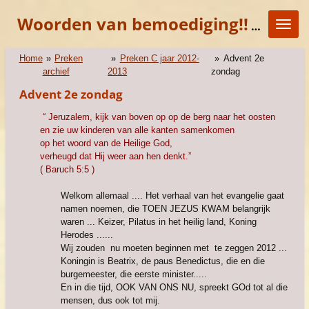
Ga
Woorden van bemoediging!!
"KOM E
direct
naar
de
Home
»
Preken
»
Preken C jaar 2012-
»
Advent 2e
hoofdinhoud
archief
2013
zondag
Advent 2e zondag
“ Jeruzalem, kijk van boven op op de
berg naar het oosten
en zie uw kinderen van alle kanten
samenkomen
op het woord van de Heilige God,
verheugd dat Hij weer aan hen denkt.”
( Baruch 5:5 )
Welkom allemaal .... Het verhaal van het evangelie gaat
namen noemen, die TOEN JEZUS KWAM belangrijk
waren ... Keizer, Pilatus in het heilig land, Koning
Herodes ......
Wij zouden nu moeten beginnen met te zeggen 2012 ...
Koningin is Beatrix, de paus Benedictus, die en die
burgemeester, die eerste minister.....
En in die tijd, OOK VAN ONS NU, spreekt GOd tot al die
mensen, dus ook tot mij.