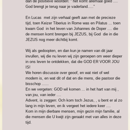
dan de positieve woorden: “ het komt allemaal goed ....
God brengt je terug naar je vaderland.....”
En Lucas met zijn verhaal geeft aan met de precieze
tijd, toen Keizer Tiberius in Rome was en Pilatus ... toen
kwam God in het leven van Johannes de Doper .... die
de mensen komt brengen bij JEZUS, bij God die in die
JEZUS nog meer dichtbij komt.
Wij als gedoopten, en dan kun je namen van dit jaar
invullen, wij die nu leven wij zijn geroepen om weer dieper
in ons leven te ontdekken, dat die GOD ER VOOR JOU
IS!
We horen discussie over geoof, en wat niet of wel
modern is, en wat dit of dat en die mens, die pastoor die
bisschop ......
En we vergeten: GOD wil komen ... in het hart van mij ,
van jou, van ieder ....
Advent, is zeggen: Och kom toch Jezus, , u bent er al zo
lang in mijn leven, en ik vergeet het iedere keer ....
Kom in mijn dierbare mensen, mijn gezin mijn familie, al
die mensen die U kwijt zijn geraakt met van alles in deze
tijd.