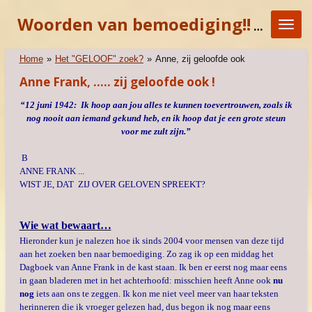
Ga
Woorden van bemoediging!!
"KOM E
direct
naar
de
Home
»
Het "GELOOF" zoek?
»
Anne, zij geloofde ook
hoofdinhoud
Anne Frank, ..... zij geloofde ook !
“12 juni 1942: Ik hoop aan jou alles te kunnen toevertrouwen, zoals ik
nog nooit aan iemand gekund heb, en ik hoop dat je een grote steun
voor me zult zijn.”
B
ANNE FRANK ...
WIST JE, DAT ZIJ OVER GELOVEN SPREEKT?
Wie wat bewaart…
Hieronder kun je nalezen hoe ik sinds 2004 voor mensen van deze tijd
aan het zoeken ben naar bemoediging. Zo zag ik op een middag het
Dagboek van Anne Frank in de kast staan. Ik ben er eerst nog maar eens
in gaan bladeren met in het achterhoofd: misschien heeft Anne ook
nu
nog
iets aan ons te zeggen. Ik kon me niet veel meer van haar teksten
herinneren die ik vroeger gelezen had, dus begon ik nog maar eens