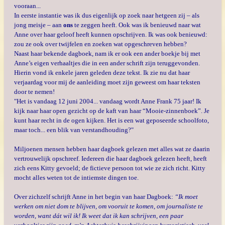
vooraan...
In eerste instantie was ik dus eigenlijk op zoek naar hetgeen zij – als
jong meisje – aan
ons
te zeggen heeft. Ook was ik benieuwd naar wat
Anne over haar geloof heeft kunnen opschrijven. Ik was ook benieuwd:
zou ze ook over twijfelen en zoeken wat opgeschreven hebben?
Naast haar bekende dagboek, nam ik er ook een ander boekje bij met
Anne’s eigen verhaaltjes die in een ander schrift zijn teruggevonden.
Hierin vond ik enkele jaren geleden deze tekst. Ik zie nu dat haar
verjaardag voor mij de aanleiding moet zijn geweest om haar teksten
door te nemen!
"Het is vandaag 12 juni 2004... vandaag wordt Anne Frank 75 jaar! Ik
kijk naar haar open gezicht op de kaft van haar “Mooie-zinnenboek”. Je
kunt haar recht in de ogen kijken. Het is een wat geposeerde schoolfoto,
maar toch... een blik van verstandhouding?"
Miljoenen mensen hebben haar dagboek gelezen met alles wat ze daarin
vertrouwelijk opschreef. Iedereen die haar dagboek gelezen heeft, heeft
zich eens Kitty gevoeld; de fictieve persoon tot wie ze zich richt. Kitty
mocht alles weten tot de intiemste dingen toe.
Over zichzelf schrijft Anne in het begin van haar Dagboek:
“Ik moet
werken om niet dom te blijven, om vooruit te komen, om journaliste te
worden, want dát wil ik! Ik weet dat ik kan schrijven, een paar