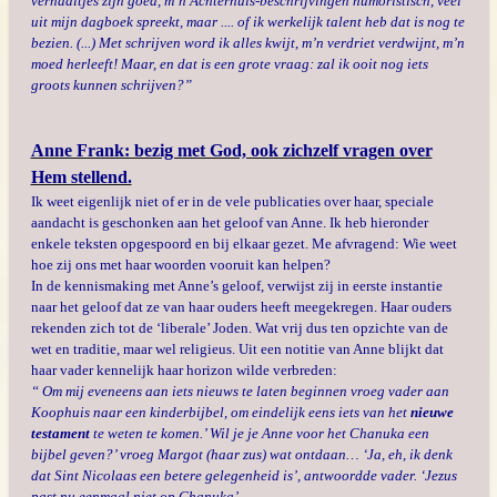
verhaaltjes zijn goed, m’n Achterhuis-beschrijvingen humoristisch, veel
uit mijn dagboek spreekt, maar .... of ik werkelijk talent heb dat is nog te
bezien. (...) Met schrijven word ik alles kwijt, m’n verdriet verdwijnt, m’n
moed herleeft! Maar, en dat is een grote vraag: zal ik ooit nog iets
groots kunnen schrijven?”
Anne Frank: bezig met God, ook zichzelf vragen over
Hem stellend.
Ik weet eigenlijk niet of er in de vele publicaties over haar, speciale
aandacht is geschonken aan het geloof van Anne. Ik heb hieronder
enkele teksten opgespoord en bij elkaar gezet. Me afvragend: Wie weet
hoe zij ons met haar woorden vooruit kan helpen?
In de kennismaking met Anne’s geloof, verwijst zij in eerste instantie
naar het geloof dat ze van haar ouders heeft meegekregen. Haar ouders
rekenden zich tot de ‘liberale’ Joden. Wat vrij dus ten opzichte van de
wet en traditie, maar wel religieus. Uit een notitie van Anne blijkt dat
haar vader kennelijk haar horizon wilde verbreden:
“ Om mij eveneens aan iets nieuws te laten beginnen vroeg vader aan
Koophuis naar een kinderbijbel, om eindelijk eens iets van het
nieuwe
testament
te weten te komen.’ Wil je je Anne voor het Chanuka een
bijbel geven?’ vroeg Margot (haar zus) wat ontdaan… ‘Ja, eh, ik denk
dat Sint Nicolaas een betere gelegenheid is’, antwoordde vader. ‘Jezus
past nu eenmaal niet op Chanuka’.