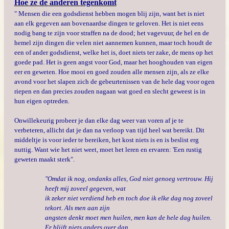
Hoe ze de anderen tegenkomt
" Mensen die een godsdienst hebben mogen blij zijn, want het is niet
aan elk gegeven aan bovenaardse dingen te geloven. Het is niet eens
nodig bang te zijn voor straffen na de dood; het vagevuur, de hel en de
hemel zijn dingen die velen niet aannemen kunnen, maar toch houdt de
een of ander godsdienst, welke het is, doet niets ter zake, de mens op het
goede pad. Het is geen angst voor God, maar het hooghouden van eigen
eer en geweten. Hoe mooi en goed zouden alle mensen zijn, als ze elke
avond voor het slapen zich de gebeurtenissen van de hele dag voor ogen
riepen en dan precies zouden nagaan wat goed en slecht geweest is in
hun eigen optreden.
Onwillekeurig probeer je dan elke dag weer van voren af je te
verbeteren, allicht dat je dan na verloop van tijd heel wat bereikt. Dit
middeltje is voor ieder te bereiken, het kost niets is en is beslist erg
nuttig. Want wie het niet weet, moet het leren en ervaren: 'Een rustig
geweten maakt sterk".
"Omdat ik nog, ondanks alles, God niet genoeg vertrouw. Hij
heeft mij zoveel gegeven, wat
ik zeker niet verdiend heb en toch doe ik elke dag nog zoveel
tekort. Als men aan zijn
angsten denkt moet men huilen, men kan de hele dag huilen.
Er blijft niets anders over dan