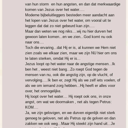
van hun storm en hun angsten, en dan dat merkwaardige
komen van Jezus over het water.....
Moderne bijbeluitleggers besteden meer aandacht aan
het lopen van Jezus over het water, om vooral uit te
leggen dat dat zo niet gebeurd kan zijn.....
Maar dan weten we nog niks....wij nu hier durven het
gewoon laten komen...en we zien...God komt nu ook
naar ons....
Toch die ervaring...dat Hij er is, al kunnen we Hem niet
zien zoals we elkaar zien, maar we zijn NU hier om ons
te laten sterken, omdat Hij er is...
Jezus loopt op het water naar de angstige mensen...Ik
ben het , weest niet bang...Zo roept God tegen de
mensen van nu, ook die angstig zijn, op de vlucht, of
vervolging.....Ik ben er, zegt Hij als we zelf iets voelen, of
als we om iemand zorg hebben...Hij heeft er alles voor
over, het onmogelijke.
Hij loopt over het water.... Hij roept ook ons, in onze
angst, om wat we doormaken , net als tegen Petrus:
KOM....
Ja, we zijn gelovigen, en we durven eigenlijk niet sterk
genoeg te geloven, net als Petrus op de golven en dan
zakken we ook weg...Maar Hij steekt zijn hand uit...Je