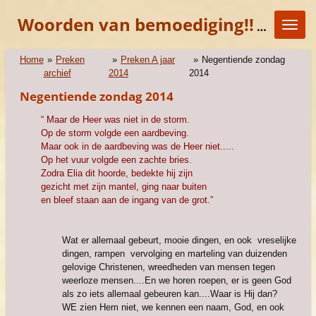
Ga
Woorden van bemoediging!!
"KOM E
direct
naar
de
Home
»
Preken
»
Preken A jaar
»
Negentiende zondag
hoofdinhoud
archief
2014
2014
Negentiende zondag 2014
“ Maar de Heer was niet in de storm.
Op de storm volgde een aardbeving.
Maar ook in de aardbeving was de Heer niet.....
Op het vuur volgde een zachte bries.
Zodra Elia dit hoorde, bedekte hij zijn
gezicht met zijn mantel, ging naar buiten
en bleef staan aan de ingang van de grot.”
Wat er allemaal gebeurt, mooie dingen, en ook vreselijke
dingen, rampen vervolging en marteling van duizenden
gelovige Christenen, wreedheden van mensen tegen
weerloze mensen....En we horen roepen, er is geen God
als zo iets allemaal gebeuren kan....Waar is Hij dan?
WE zien Hem niet, we kennen een naam, God, en ook