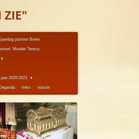
 ZIE"
rjaardag pastoor Boers
enoot: Moeder Teresa
 jaar 2020-2021
 Oeganda
links
reactie