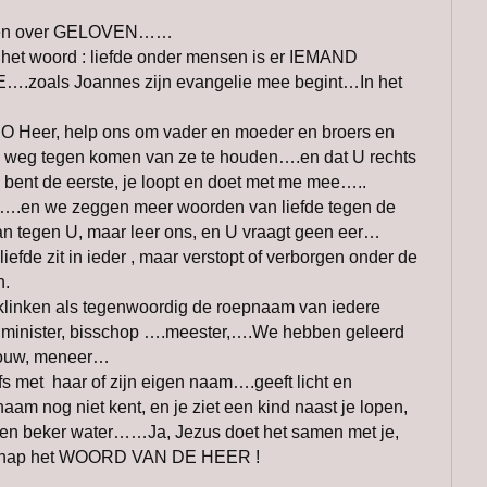
enken over GELOVEN……
ij het woord : liefde onder mensen is er IEMAND
.zoals Joannes zijn evangelie mee begint…In het
 O Heer, help ons om vader en moeder en broers en
 weg tegen komen van ze te houden….en dat U rechts
 bent de eerste, je loopt en doet met me mee…..
t….en we zeggen meer woorden van liefde tegen de
n tegen U, maar leer ons, en U vraagt geen eer…
efde zit in ieder , maar verstopt of verborgen onder de
n.
 klinken als tegenwoordig de roepnaam van iedere
 minister, bisschop ….meester,….We hebben geleerd
vrouw, meneer…
fs met haar of zijn eigen naam….geeft licht en
am nog niet kent, en je ziet een kind naast je lopen,
t een beker water……Ja, Jezus doet het samen met je,
dschap het WOORD VAN DE HEER !