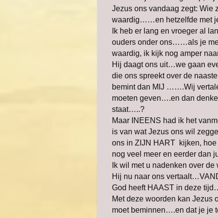
Jezus ons vandaag zegt: Wie zi
waardig……en hetzelfde met 
Ik heb er lang en vroeger al la
ouders onder ons……als je meer
waardig, ik kijk nog amper naa
Hij daagt ons uit…we gaan even
die ons spreekt over de naast
bemint dan MIJ …….Wij vertal
moeten geven….en dan denken 
staat…..?
Maar INEENS had ik het vanmo
is van wat Jezus ons wil zeg
ons in ZIJN HART kijken, hoe 
nog veel meer en eerder dan jul
Ik wil met u nadenken over de
Hij nu naar ons vertaalt…VA
God heeft HAAST in deze tijd
Met deze woorden kan Jezus ons
moet beminnen….en dat je je t