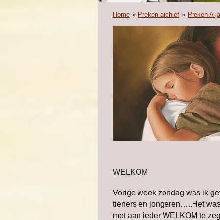
Home
»
Preken archief
»
Preken A j
WELKOM
Vorige week zondag was ik gevr
tieners en jongeren…..Het was 
met aan ieder WELKOM te zeg