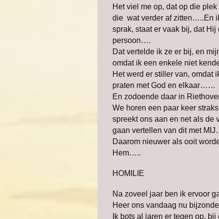
Het viel me op, dat op die plek
die wat verder af zitten…..En i
sprak, staat er vaak bij, dat H
persoon….
Dat vertelde ik ze er bij, en 
omdat ik een enkele niet kende
Het werd er stiller van, omdat ik
praten met God en elkaar……
En zodoende daar in Riethoven,
We horen een paar keer straks
spreekt ons aan en net als de 
gaan vertellen van dit met MIJ
Daarom nieuwer als ooit worden
Hem…..
HOMILIE
Na zoveel jaar ben ik ervoor g
Heer ons vandaag nu bijzonde
Ik bots al jaren er tegen op, bi