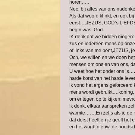
horen…..
Nee, bij alles van ons nad
Als dat woord klinkt, en ook b
eerst….JEZUS, GOD’s LIEFDE…
begin was God.
IK denk dat we bidden mogen:
zus en iedereen mens op onze
of links van me bent,JEZUS, je
Och, we willen en we doen he
mensen om ons en van ons, da
U weet hoe het onder ons is….li
harde korst van het harde leve
Ik vond het ergens geforceerd
mens wordt gebruikt….koning,
om er tegen op te kijken: me
Ik denk, elkaar aanspreken zel
warmte…….En zelfs als je de na
dat dorst heeft en je geeft he
en het wordt nieuw, de boo