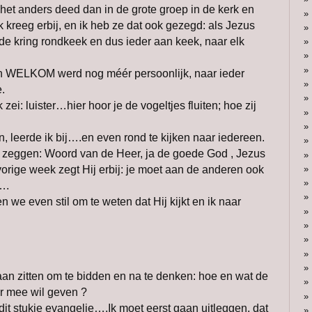
 het anders deed dan in de grote groep in de kerk en
k kreeg erbij, en ik heb ze dat ook gezegd: als Jezus
ij de kring rondkeek en dus ieder aan keek, naar elk
mijn WELKOM werd nog méér persoonlijk, naar ieder
.
 zei: luister…hier hoor je de vogeltjes fluiten; hoe zij
 leerde ik bij….en even rond te kijken naar iedereen.
 zeggen: Woord van de Heer, ja de goede God , Jezus
vorige week zegt Hij erbij: je moet aan de anderen ook
….
 we even stil om te weten dat Hij kijkt en ik naar
aan zitten om te bidden en na te denken: hoe en wat de
r mee wil geven ?
j dit stukje evangelie….Ik moet eerst gaan uitleggen, dat