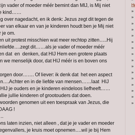
H
jn vader of moeder méér bemint dan MIJ, is Mij niet
je kind……
ng over nagedacht, en ik denk: Jezus zegt dit tegen de
 van elkaar en van je kinderen houdt ben je Mij niet
r je om.
 uit protest misschien wat meer rechtop zitten…..Hij
enliefde….zegt dit……als je vader of moeder méér
en dat en denken, dat HIJ Hem een grotere plaats
we menselijk door, dat HIJ méér is en boven ons
rgen door……. Of liever: ik denk dat het een aspect
gen….Achter en in de liefde van mensen……laat HIJ
HIJ je ouders en je kinderen eindeloos liefheeft……
lie jullie kinderen of grootouders dat doen.
 woorden genomen uit een toespraak van Jezus, die
NDAAG !
….
 laten inzien, niet alleen , dat je je vader en moeder
egenvallers, je kruis moet opnemen….wil je bij Hem