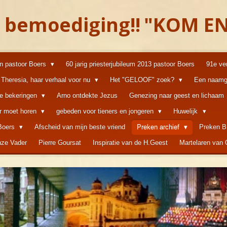
 bemoediging!!
"KOM EN
an pastoor Boers
60 jarig priesterjubileum 2013 pastoor Boers
91e ve
Theresia, haar verhaal voor nu
Het "GELOOF" zoek?
Een naamg
ke bekeringen
Arno ontdekte Jezus
Genezing naar geest en lichaam
er moet horen
gebeden voor tieners en jongeren
Huwelijk
 Boers
Afscheid van mijn beste vriend
Preken archief
Preken B
ze Vader
Pierre Goursat
Inspiratie van de H.Geest
Martelaren van