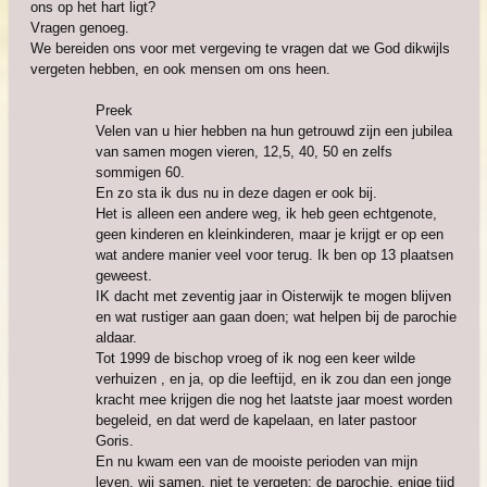
ons op het hart ligt?
Vragen genoeg.
We bereiden ons voor met vergeving te vragen dat we God dikwijls
vergeten hebben, en ook mensen om ons heen.
Preek
Velen van u hier hebben na hun getrouwd zijn een jubilea
van samen mogen vieren, 12,5, 40, 50 en zelfs
sommigen 60.
En zo sta ik dus nu in deze dagen er ook bij.
Het is alleen een andere weg, ik heb geen echtgenote,
geen kinderen en kleinkinderen, maar je krijgt er op een
wat andere manier veel voor terug. Ik ben op 13 plaatsen
geweest.
IK dacht met zeventig jaar in Oisterwijk te mogen blijven
en wat rustiger aan gaan doen; wat helpen bij de parochie
aldaar.
Tot 1999 de bischop vroeg of ik nog een keer wilde
verhuizen , en ja, op die leeftijd, en ik zou dan een jonge
kracht mee krijgen die nog het laatste jaar moest worden
begeleid, en dat werd de kapelaan, en later pastoor
Goris.
En nu kwam een van de mooiste perioden van mijn
leven, wij samen, niet te vergeten: de parochie, enige tijd