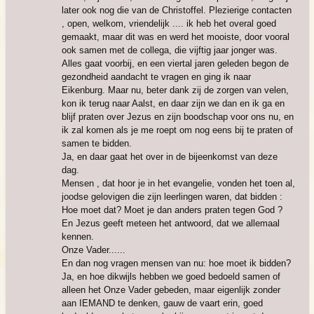
later ook nog die van de Christoffel. P
lezierige c
ontacten
, open, welkom, vriendelijk .... ik heb het overal goed
gemaakt, maar dit was en werd het mooiste, door vooral
ook samen met de collega, die vijftig jaar jonger was.
Alles gaat voorbij, en een viertal jaren geleden begon de
gezondheid aandacht te vragen en ging ik naar
Eikenburg. Maar nu, beter dank zij de zorgen van velen,
kon ik terug naar Aalst, en daar zijn we dan en ik ga en
blijf praten over Jezus en zijn boodschap voor ons nu, en
ik zal komen als je me roept om nog eens bij te praten of
samen te bidden.
Ja, en daar gaat het over in de bijeenkomst van deze
dag.
Mensen , dat hoor je in het evangelie, vonden het toen al,
joodse gelovigen die zijn leerlingen waren, dat bidden :
Hoe moet dat? Moet je dan anders praten tegen God ?
En Jezus geeft meteen het antwoord, dat we allemaal
kennen.
Onze Vader......
En dan nog vragen mensen van nu: hoe moet ik bidden?
Ja, en hoe dikwijls hebben we goed bedoeld samen of
alleen het Onze Vader gebeden, maar eigenlijk zonder
aan IEMAND te denken, gauw de vaart erin, goed