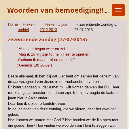
Ga
Woorden van bemoediging!!
"KOM E
direct
naar
de
Home
»
Preken
»
Preken C jaar
»
Zeventiende zondag C
hoofdinhoud
archief
2012-2013
27-07-2013
zeventiende zondag (27-07-2013)
“ Abraham begon weer en zei:
‘ Mag ik zo vrij zijn tot mijn Heer te spreken,
ofschoon ik maar stof en as ben?’”.
( Genesis 18: 20-32 )
Beste allemaal, ik ben blij dat u er bent om samen het geheim van
de aanwezigheid van Jezus in de Eucharistie te vieren.
Er komt vandaag bij dat u met mij wilt komen danken dat O.L.Heer
me zestig jaar priester heeft laten zijn, tot mijn vreugde de laatste
jaren hier in Aalst onder u.
Daar ben ik u zeer erkentelijk voor.
In de lezingen van deze zondag, die we vieren, gaat het over het
gebed.
Hoe kunnen we praten met God ? Hoe houden we de lijn open met
die goede Heer? Hoe vinden we woorden om Hem te zeggen wat