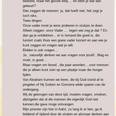
bedoeld, maar het gevoel erbij.... en weet je wat dan
gebeurt?
Dan zeggen de mensen: ja, dat hoeft niet, het zegt je
toch niks..
Twee dingen:
Onze vader moet je eens proberen in stukjes te doen.
Alleen zeggen: onze Vader .... tegen wie zeg je dat ? En
dan ga je ontdekken... er is Iemand die goed is, die
luistert zoals thuis een goeie vader luistert en aan wie je
kunt zeggen en vragen wat je wilt.
Bidden is ook vragen....
Ja , natuurlijk denken we aan vragen voor jezelf...Mag en
moet, is goed....
Maar vragen om brood...die paar woorden....voor mensen
die je alleen kunt zien op een plaatje maar die honger
lijden.
Van Abraham kunnen we leren, die bij God stond af te
pingelen of Hij Sodom en Gomorra wilde sparen van de
ondergang.
Wij
de gelovigen van deze tijd, moeten vragen, smeken,
afpingelen dat al die mensen die eigenlijk God niet
kennen,die gave moge ontvangen.
Mijn priester zijn hier in Aalst, zo lang ik er ben, ga ik
biddend of rijdend door de straten en alsmaar denken aan