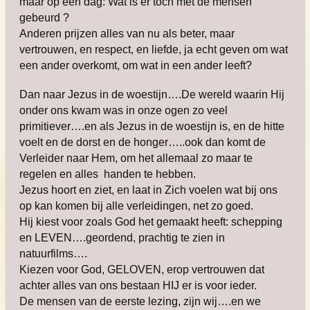
maar op een dag: Wat is er toch met de mensen
gebeurd ?
Anderen prijzen alles van nu als beter, maar
vertrouwen, en respect, en liefde, ja echt geven om wat
een ander overkomt, om wat in een ander leeft?
Dan naar Jezus in de woestijn….De wereld waarin Hij
onder ons kwam was in onze ogen zo veel
primitiever….en als Jezus in de woestijn is, en de hitte
voelt en de dorst en de honger…..ook dan komt de
Verleider naar Hem, om het allemaal zo maar te
regelen en alles handen te hebben.
Jezus hoort en ziet, en laat in Zich voelen wat bij ons
op kan komen bij alle verleidingen, net zo goed.
Hij kiest voor zoals God het gemaakt heeft: schepping
en LEVEN….geordend, prachtig te zien in
natuurfilms….
Kiezen voor God, GELOVEN, erop vertrouwen dat
achter alles van ons bestaan HIJ er is voor ieder.
De mensen van de eerste lezing, zijn wij….en we