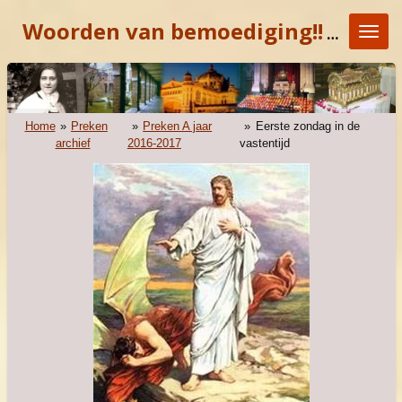
Ga
Woorden van bemoediging!!
"KOM E
direct
naar
de
hoofdinhoud
Home
»
Preken
»
Preken A jaar
»
Eerste zondag in de
archief
2016-2017
vastentijd