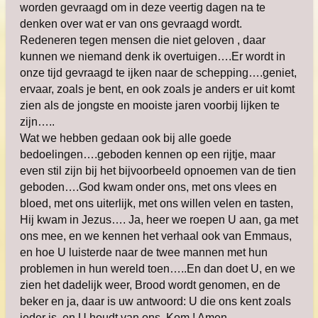
worden gevraagd om in deze veertig dagen na te
denken over wat er van ons gevraagd wordt.
Redeneren tegen mensen die niet geloven , daar
kunnen we niemand denk ik overtuigen….Er wordt in
onze tijd gevraagd te ijken naar de schepping….geniet,
ervaar, zoals je bent, en ook zoals je anders er uit komt
zien als de jongste en mooiste jaren voorbij lijken te
zijn…..
Wat we hebben gedaan ook bij alle goede
bedoelingen….geboden kennen op een rijtje, maar
even stil zijn bij het bijvoorbeeld opnoemen van de tien
geboden….God kwam onder ons, met ons vlees en
bloed, met ons uiterlijk, met ons willen velen en tasten,
Hij kwam in Jezus…. Ja, heer we roepen U aan, ga met
ons mee, en we kennen het verhaal ook van Emmaus,
en hoe U luisterde naar de twee mannen met hun
problemen in hun wereld toen…..En dan doet U, en we
zien het dadelijk weer, Brood wordt genomen, en de
beker en ja, daar is uw antwoord: U die ons kent zoals
ieder is, en U houdt van ons, Kom ! Amen