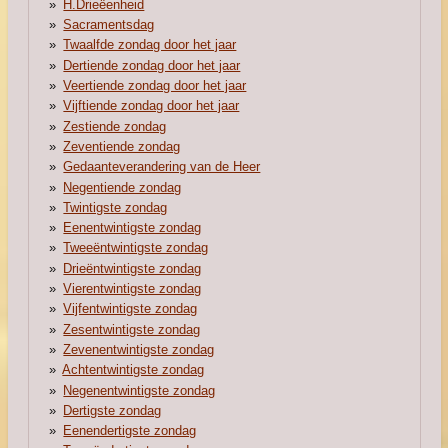
H.Drieëenheid
Sacramentsdag
Twaalfde zondag door het jaar
Dertiende zondag door het jaar
Veertiende zondag door het jaar
Vijftiende zondag door het jaar
Zestiende zondag
Zeventiende zondag
Gedaanteverandering van de Heer
Negentiende zondag
Twintigste zondag
Eenentwintigste zondag
Tweeëntwintigste zondag
Drieëntwintigste zondag
Vierentwintigste zondag
Vijfentwintigste zondag
Zesentwintigste zondag
Zevenentwintigste zondag
Achtentwintigste zondag
Negenentwintigste zondag
Dertigste zondag
Eenendertigste zondag