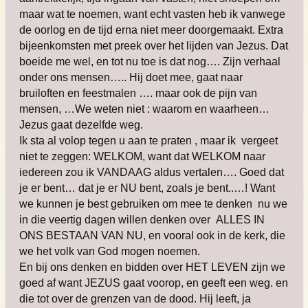
maar wat te noemen, want echt vasten heb ik vanwege
de oorlog en de tijd erna niet meer doorgemaakt. Extra
bijeenkomsten met preek over het lijden van Jezus. Dat
boeide me wel, en tot nu toe is dat nog…. Zijn verhaal
onder ons mensen….. Hij doet mee, gaat naar
bruiloften en feestmalen …. maar ook de pijn van
mensen, …We weten niet : waarom en waarheen…
Jezus gaat dezelfde weg.
Ik sta al volop tegen u aan te praten , maar ik vergeet
niet te zeggen: WELKOM, want dat WELKOM naar
iedereen zou ik VANDAAG aldus vertalen…. Goed dat
je er bent… dat je er NU bent, zoals je bent..…! Want
we kunnen je best gebruiken om mee te denken nu we
in die veertig dagen willen denken over ALLES IN
ONS BESTAAN VAN NU, en vooral ook in de kerk, die
we het volk van God mogen noemen.
En bij ons denken en bidden over HET LEVEN zijn we
goed af want JEZUS gaat voorop, en geeft een weg. en
die tot over de grenzen van de dood. Hij leeft, ja