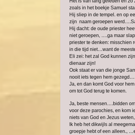
Het is van lang geleden en zo
zoals in het boekje Samuel st
Hij sliep in de tempel. en op ee
zijn naam geroepen werd….S
Hij dacht: de oude priester heef
niet geroepen, ….ga maar slap
priester te denken: misschien
in die tijd niet…want de meest
Eli zei: het zal God kunnen zijn
dienaar zijn!
Ook staat er van die jonge Sa
nooit iets tegen hem gezegd….
Ja, en dan komt God voor hem 
om tot God terug te komen.
Ja, beste mensen….bidden om ro
voor deze parochies, en kom ie
niets van God en Jezus weten,
Ik heb het dikwijls al meegemaa
groepje hebt of een alleen., 