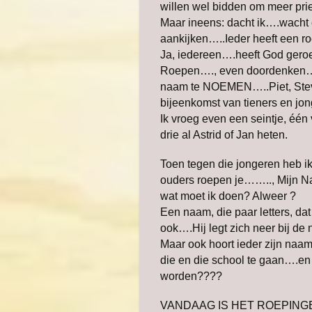
willen wel bidden om meer prie
Maar ineens: dacht ik….wacht 
aankijken…..Ieder heeft een ro
Ja, iedereen….heeft God gero
Roepen…., even doordenken…
naam te NOEMEN…..Piet, Steve
bijeenkomst van tieners en jon
Ik vroeg even een seintje, één 
drie al Astrid of Jan heten.
Toen tegen die jongeren heb ik
ouders roepen je…….., Mijn 
wat moet ik doen? Alweer ?
Een naam, die paar letters, dat
ook….Hij legt zich neer bij de 
Maar ook hoort ieder zijn naam 
die en die school te gaan….en 
worden????
VANDAAG IS HET ROEPINGENZ