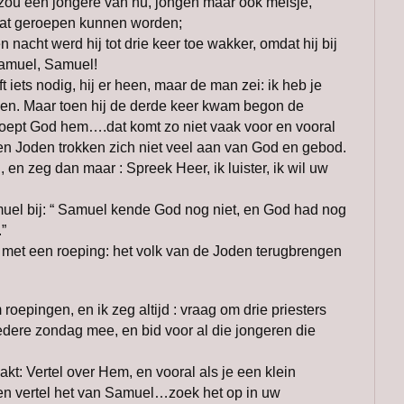
 zou een jongere van nu, jongen maar ook meisje,
aat geroepen kunnen worden;
n nacht werd hij tot drie keer toe wakker, omdat hij bij
amuel, Samuel!
t iets nodig, hij er heen, maar de man zei: ik heb je
en. Maar toen hij de derde keer kwam begon de
 roept God hem….dat komt zo niet vaak voor en vooral
en Joden trokken zich niet veel aan van God en gebod.
, en zeg dan maar : Spreek Heer, ik luister, ik wil uw
muel bij: “ Samuel kende God nog niet, en God had nog
”
met een roeping: het volk van de Joden terugbrengen
epingen, en ik zeg altijd : vraag om drie priesters
dere zondag mee, en bid voor al die jongeren die
kt: Vertel over Hem, en vooral als je een klein
…en vertel het van Samuel…zoek het op in uw