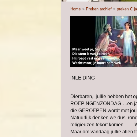
Home
»
Preken archief
»
preken C j
INLEIDING
Dierbaren, jullie hebben het op
ROEPINGENZONDAG….en
j
die GEROEPEN wordt met jou
Natuurlijk denken we dus, rondk
religieuzen tekort komen…….We 
Maar om vandaag jullie allen 