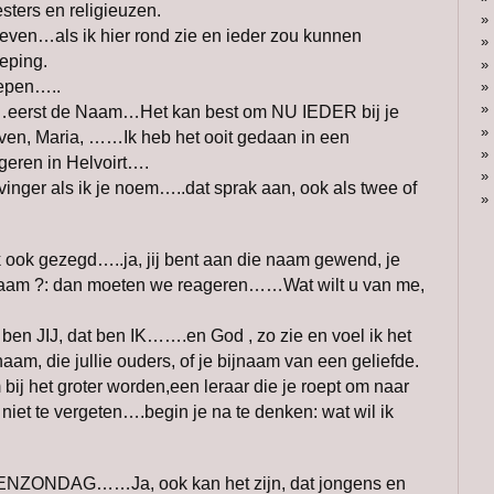
sters en religieuzen.
even…als ik hier rond zie en ieder zou kunnen
eping.
epen…..
eerst de Naam…Het kan best om NU IEDER bij je
n, Maria, ……Ik heb het ooit gedaan in een
geren in Helvoirt….
vinger als ik je noem…..dat sprak aan, ook als twee of
 ook gezegd…..ja, jij bent aan die naam gewend, je
Naam ?: dan moeten we reageren……Wat wilt u van me,
 ben JIJ, dat ben IK…….en God , zo zie en voel ik het
naam, die jullie ouders, of je bijnaam van een geliefde.
bij het groter worden,een leraar die je roept om naar
niet te vergeten….begin je na te denken: wat wil ik
ONDAG……Ja, ook kan het zijn, dat jongens en