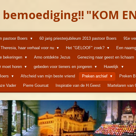
 bemoediging!!
"KOM EN
an pastoor Boers
60 jarig priesterjubileum 2013 pastoor Boers
91e ve
Theresia, haar verhaal voor nu
Het "GELOOF" zoek?
Een naamg
ke bekeringen
Arno ontdekte Jezus
Genezing naar geest en lichaam
er moet horen
gebeden voor tieners en jongeren
Huwelijk
 Boers
Afscheid van mijn beste vriend
Preken archief
Preken B
ze Vader
Pierre Goursat
Inspiratie van de H.Geest
Martelaren van