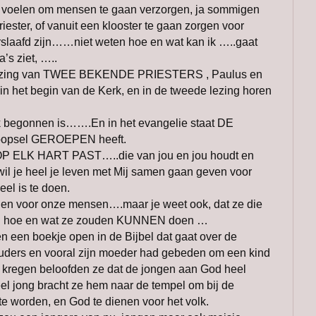
ts voelen om mensen te gaan verzorgen, ja sommigen
riester, of vanuit een klooster te gaan zorgen voor
rslaafd zijn……niet weten hoe en wat kan ik …..gaat
’s ziet, …..
 lezing van TWEE BEKENDE PRIESTERS , Paulus en
in het begin van de Kerk, en in de tweede lezing horen
 begonnen is…….En in het evangelie staat DE
doopsel GEROEPEN heeft.
 ELK HART PAST…..die van jou en jou houdt en
 wil je heel je leven met Mij samen gaan geven voor
el is te doen.
en voor onze mensen….maar je weet ook, dat ze die
 en hoe en wat ze zouden KUNNEN doen …
n boekje open in de Bijbel dat gaat over de
ders en vooral zijn moeder had gebeden om een kind
n kregen beloofden ze dat de jongen aan God heel
el jong bracht ze hem naar de tempel om bij de
e worden, en God te dienen voor het volk.