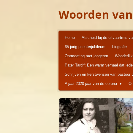
Ga
Woorden van
direct
naar
de
hoofdinhoud
Home
Afscheid bij de uitvaartmis v
65 jarig priesterjubileum
biografie
Ontmoeting met jongeren
Wonderlij
Pater Tardif: Een warm verhaal dat ied
Schrijven en kerstwensen van pastoor
A jaar 2020 jaar van de corona
On