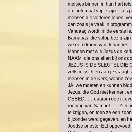
meisjes binnen in hun hart ie
om helemaal vrij te zijn….als p
mensen die verloren lopen, ve
dan zoals je vaak in programma
Vandaag wordt in de eerste
Barnabas die volop bezig zijn 
we een droom van Johannes.
Mannen met wie Jezus de kerk
NAAM die ons allen bij ons 
JEZUS IS DE SLEUTEL DIE OP
zelfs misschien aan je vraagt:
mensen in de Kerk, waarin zove
JA, we moeten en kunnen bidd
Jezus, die God niet kennen,
GEBED……daarom doe ik even ee
roeping van Samuel……Zijn ou
te krijgen, en toen ze een zoo
bijzonder werd gegeven, en he
Joodse priester ELI opgevoed t