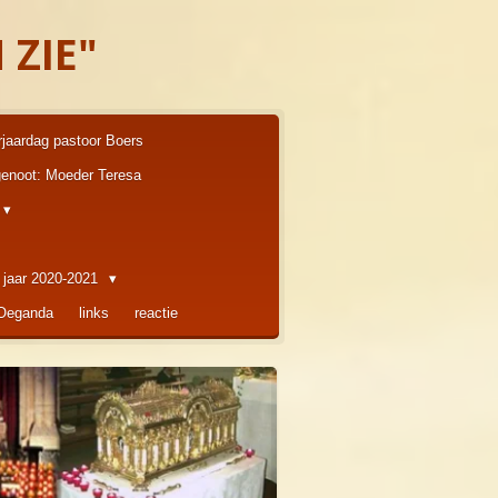
 ZIE"
rjaardag pastoor Boers
enoot: Moeder Teresa
 jaar 2020-2021
 Oeganda
links
reactie