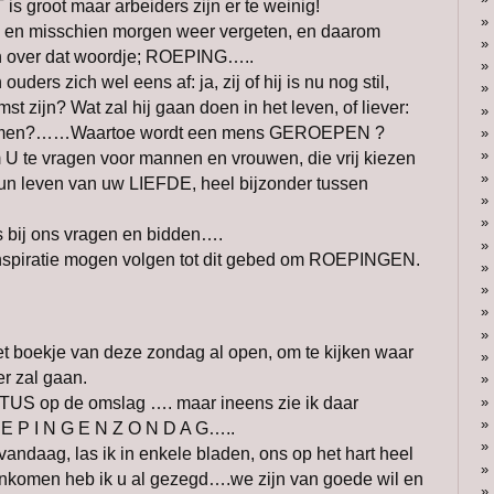
s groot maar arbeiders zijn er te weinig!
 en misschien morgen weer vergeten, en daarom
n over dat woordje; ROEPING…..
uders zich wel eens af: ja, zij of hij is nu nog stil,
st zijn? Wat zal hij gaan doen in het leven, of liever:
it komen?……Waartoe wordt een mens GEROEPEN ?
 U te vragen voor mannen en vrouwen, die vrij kiezen
hun leven van uw LIEFDE, heel bijzonder tussen
s bij ons vragen en bidden….
inspiratie mogen volgen tot dit gebed om ROEPINGEN.
 boekje van deze zondag al open, om te kijken waar
 zal gaan.
TUS op de omslag …. maar ineens zie ik daar
 E P I N G E N Z O N D A G…..
andaag, las ik in enkele bladen, ons op het hart heel
nenkomen heb ik u al gezegd….we zijn van goede wil en