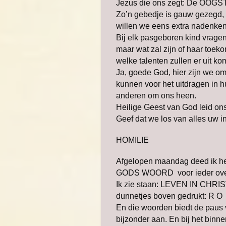
Jezus die ons zegt: De OOGST i
Zo’n gebedje is gauw gezegd,
willen we eens extra nadenke
Bij elk pasgeboren kind vragen o
maar wat zal zijn of haar toekom
welke talenten zullen er u
Ja, goede God, hier zijn we om
kunnen voor het uitdragen in 
anderen om ons heen.
Heilige Geest van God leid on
Geef dat we los van alles uw 
HOMILIE
Afgelopen maandag deed ik het
GODS WOORD voor ieder over
Ik zie staan: LEVEN IN CHRIS
dunnetjes boven gedrukt: R O
En die woorden biedt de paus v
bijzonder aan. En bij het bin