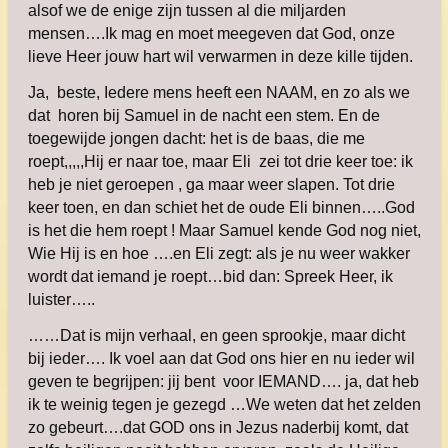
alsof we de enige zijn tussen al
die miljarden
mensen….Ik mag en moet meegeven dat God, onze
lieve Heer jouw hart wil verwarmen in deze kille tijden.
Ja, beste, Iedere mens heeft een NAAM, en zo als we
dat horen bij Samuel in de nacht een stem. En de
toegewijde jongen dacht: het is de baas, die me
roept,,,,,Hij er naar toe, maar Eli zei tot drie keer toe: ik
heb je niet geroepen , ga maar weer slapen. Tot drie
keer toen, en dan schiet het de oude Eli binnen…..God
is het die hem roept ! Maar Samuel kende God nog niet,
Wie Hij is en hoe ….en Eli zegt: als je nu weer wakker
wordt dat iemand je roept…bid dan: Spreek Heer, ik
luister…..
……Dat is mijn verhaal, en geen sprookje, maar dicht
bij ieder…. Ik voel aan dat God ons hier en nu ieder wil
geven te begrijpen: jij bent voor IEMAND…. ja, dat heb
ik te weinig tegen je gezegd …We weten dat het zelden
zo gebeurt….dat GOD ons in Jezus naderbij komt, dat