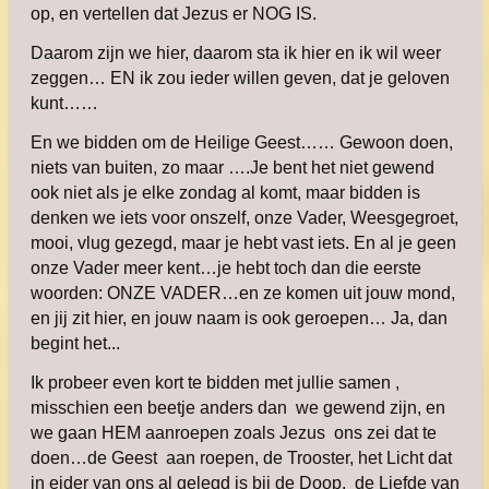
op, en vertellen dat Jezus er NOG IS.
Daarom zijn we hier, daarom sta ik hier en ik wil weer
zeggen… EN ik zou ieder willen geven, dat je geloven
kunt……
En we bidden om de Heilige Geest…… Gewoon doen,
niets van buiten, zo maar ….Je bent het niet gewend
ook niet als je elke zondag al komt, maar bidden is
denken we iets voor onszelf, onze Vader, Weesgegroet,
mooi, vlug gezegd, maar je hebt vast iets. En al je geen
onze Vader meer kent…je hebt toch dan die eerste
woorden: ONZE VADER…en ze komen uit jouw mond,
en jij zit hier, en jouw naam is ook geroepen… Ja, dan
begint het...
Ik probeer even kort te bidden met jullie samen ,
misschien een beetje anders dan we gewend zijn, en
we gaan HEM aanroepen zoals Jezus ons zei dat te
doen…de Geest aan roepen, de Trooster, het Licht dat
in eider van ons al gelegd is bij de Doop, de Liefde van