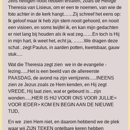
zelfs heiligen nooit hebben ervaren, zoals de Heilige
Theresia van Lisieux, om er een te noemen, van wie de
foto achter in de kerk hangt……Zij schreef het eens op:
Ik geloof maar ik heb zijn stem nooit gehoord, en nooit
een visioen, en soms twijfel ik, en kan mijn gedachten
er niet lang bij houden als ik wat zeg……En toch is Hij
in mijn hart, ik weet het, echt ja, …….We dragen deze
schat . zegt Paulus, in aarden potten, kwetsbaar, gauw
stuk….
Wat die Theresia zegt zien we in de evangelie -
lezing…..Het is een beeld van de allereerste
PAASDAG, de avond na zijn verrijzenis…..INEENS
zien ze Jezus zoals ze Hem kenden, en Hij zegt
VREDE, Hij laat zien, wat er gebeurd is…zijn
wonden…..HIER IS HIJ VOOR ONS VOOR JULLIE<
VOOR IEDER> KOM EN BEGIN AAN DE NIEUWE
TIJD,
En we zien Hem niet, en daarom hebbend we de plek
waar wij ZIJN TEKEN ontelbare keren hebben