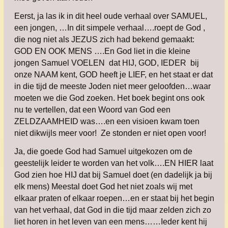
Eerst, ja las ik in dit heel oude verhaal over SAMUEL,
een jongen, …In dit simpele verhaal….roept de God ,
die nog niet als JEZUS zich had bekend gemaakt:
GOD EN OOK MENS ….En God liet in die kleine
jongen Samuel VOELEN dat HIJ, GOD, IEDER bij
onze NAAM kent, GOD heeft je LIEF, en het staat er dat
in die tijd de meeste Joden niet meer geloofden…waar
moeten we die God zoeken. Het boek begint ons ook
nu te vertellen, dat een Woord van God een
ZELDZAAMHEID was….en een visioen kwam toen
niet dikwijls meer voor!
Ze stonden er niet open voor!
Ja, die goede God had Samuel uitgekozen om de
geestelijk leider te worden van het volk….EN HIER laat
God zien hoe HIJ dat bij Samuel doet (en dadelijk ja bij
elk mens) Meestal doet God het niet zoals wij met
elkaar praten of elkaar roepen…en er staat bij het begin
van het verhaal, dat God in die tijd maar zelden zich zo
liet horen in het leven van een mens……Ieder kent hij