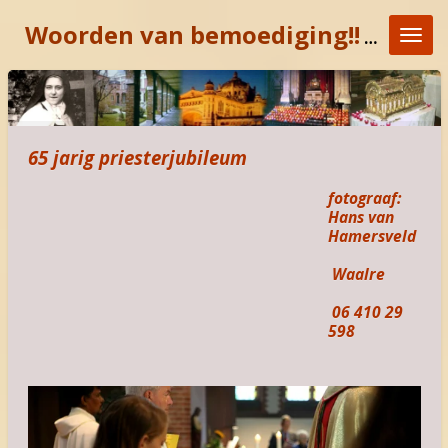
Ga
Woorden van bemoediging!!
"KOM E
direct
naar
de
hoofdinhoud
65 jarig priesterjubileum
fotograaf:
Hans van
Hamersveld
Waalre
06 410 29
598