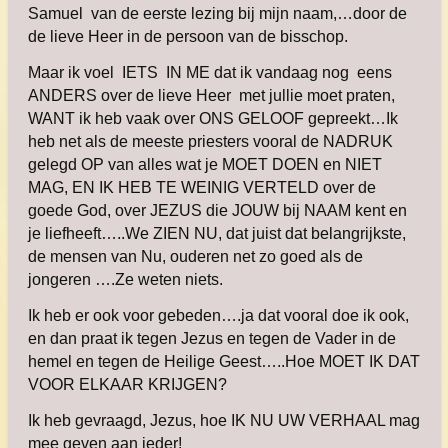
Samuel van de eerste lezing bij mijn naam,…door de
de lieve Heer in de persoon van de bisschop.
Maar ik voel IETS IN ME dat ik vandaag nog eens
ANDERS over de lieve Heer met jullie moet praten,
WANT ik heb vaak over ONS GELOOF gepreekt…Ik
heb net als de meeste priesters vooral de NADRUK
gelegd OP van alles wat je MOET DOEN en NIET
MAG, EN IK HEB TE WEINIG VERTELD over de
goede God, over JEZUS die JOUW bij NAAM kent en
je liefheeft…..We ZIEN NU, dat juist dat belangrijkste,
de mensen van Nu, ouderen net zo goed als de
jongeren ….Ze weten niets.
Ik heb er ook voor gebeden….ja dat vooral doe ik ook,
en dan praat ik tegen Jezus en tegen de Vader in de
hemel en tegen de Heilige Geest…..Hoe MOET IK DAT
VOOR ELKAAR KRIJGEN?
Ik heb gevraagd, Jezus, hoe IK NU UW VERHAAL mag
mee geven aan ieder!