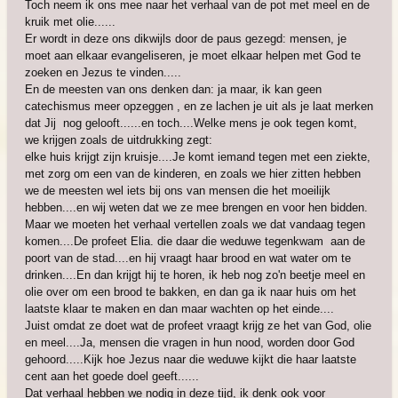
Toch neem ik ons mee naar het verhaal van de pot met meel en de
kruik met olie......
Er wordt in deze ons dikwijls door de paus gezegd: mensen, je
moet aan elkaar evangeliseren, je moet elkaar helpen met God te
zoeken en Jezus te vinden.....
En de meesten van ons denken dan: ja maar, ik kan geen
catechismus meer opzeggen , en ze lachen je uit als je laat merken
dat Jij nog gelooft......en toch....Welke mens je ook tegen komt,
we krijgen zoals de uitdrukking zegt:
elke huis krijgt zijn kruisje....Je komt iemand tegen met een ziekte,
met zorg om een van de kinderen, en zoals we hier zitten hebben
we de meesten wel iets bij ons van mensen die het moeilijk
hebben....en wij weten dat we ze mee brengen en voor hen bidden.
Maar we moeten het verhaal vertellen zoals we dat vandaag tegen
komen....De profeet Elia. die daar die weduwe tegenkwam aan de
poort van de stad....en hij vraagt haar brood en wat water om te
drinken....En dan krijgt hij te horen, ik heb nog zo'n beetje meel en
olie over om een brood te bakken, en dan ga ik naar huis om het
laatste klaar te maken en dan maar wachten op het einde....
Juist omdat ze doet wat de profeet vraagt krijg ze het van God, olie
en meel....Ja, mensen die vragen in hun nood, worden door God
gehoord.....Kijk hoe Jezus naar die weduwe kijkt die haar laatste
cent aan het goede doel geeft......
Dat verhaal hebben we nodig in deze tijd, ik denk ook voor