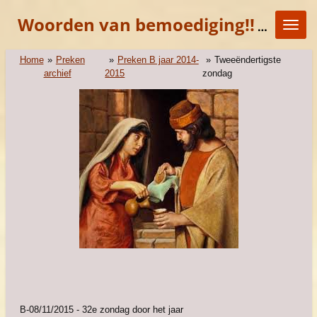
Ga
Woorden van bemoediging!!
"KOM E
direct
naar
de
Home
»
Preken
»
Preken B jaar 2014-
»
Tweeëndertigste
hoofdinhoud
archief
2015
zondag
B-08/11/2015 - 32e zondag door het jaar