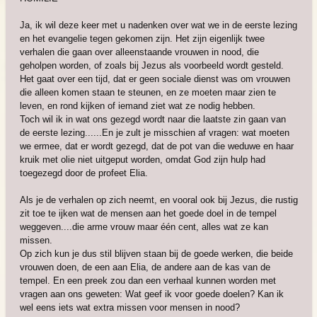
Ja, ik wil deze keer met u nadenken over wat we in de eerste lezing
en het evangelie tegen gekomen zijn. Het zijn eigenlijk twee
verhalen die gaan over alleenstaande vrouwen in nood, die
geholpen worden, of zoals bij Jezus als voorbeeld wordt gesteld.
Het gaat over een tijd, dat er geen sociale dienst was om vrouwen
die alleen komen staan te steunen, en ze moeten maar zien te
leven, en rond kijken of iemand ziet wat ze nodig hebben.
Toch wil ik in wat ons gezegd wordt naar die laatste zin gaan van
de eerste lezing......En je zult je misschien af vragen: wat moeten
we ermee, dat er wordt gezegd, dat de pot van die weduwe en haar
kruik met olie niet uitgeput worden, omdat God zijn hulp had
toegezegd door de profeet Elia.
Als je de verhalen op zich neemt, en vooral ook bij Jezus, die rustig
zit toe te ijken wat de mensen aan het goede doel in de tempel
weggeven....die arme vrouw maar één cent, alles wat ze kan
missen.
Op zich kun je dus stil blijven staan bij de goede werken, die beide
vrouwen doen, de een aan Elia, de andere aan de kas van de
tempel. En een preek zou dan een verhaal kunnen worden met
vragen aan ons geweten: Wat geef ik voor goede doelen? Kan ik
wel eens iets wat extra missen voor mensen in nood?