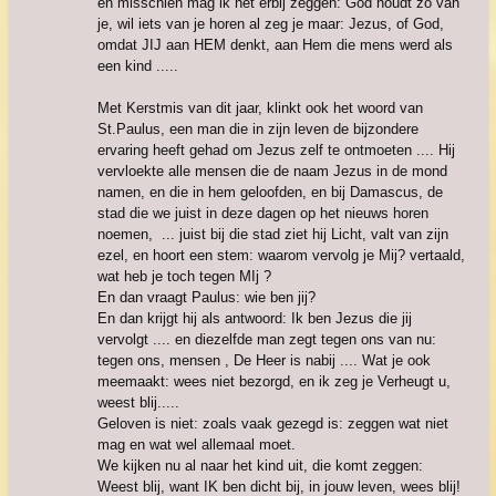
en misschien mag ik het erbij zeggen: God houdt zo van
je, wil iets van je horen al zeg je maar: Jezus, of God,
omdat JIJ aan HEM denkt, aan Hem die mens werd als
een kind .....
Met Kerstmis van dit jaar, klinkt ook het woord van
St.Paulus, een man die in zijn leven de bijzondere
ervaring heeft gehad om Jezus zelf te ontmoeten .... Hij
vervloekte alle mensen die de naam Jezus in de mond
namen, en die in hem geloofden, en bij Damascus, de
stad die we juist in deze dagen op het nieuws horen
noemen, ... juist bij die stad ziet hij Licht, valt van zijn
ezel, en hoort een stem: waarom vervolg je Mij? vertaald,
wat heb je toch tegen MIj ?
En dan vraagt Paulus: wie ben jij?
En dan krijgt hij als antwoord: Ik ben Jezus die jij
vervolgt .... en diezelfde man zegt tegen ons van nu:
tegen ons, mensen , De Heer is nabij .... Wat je ook
meemaakt: wees niet bezorgd, en ik zeg je Verheugt u,
weest blij.....
Geloven is niet: zoals vaak gezegd is: zeggen wat niet
mag en wat wel allemaal moet.
We kijken nu al naar het kind uit, die komt zeggen:
Weest blij, want IK ben dicht bij, in jouw leven, wees blij!