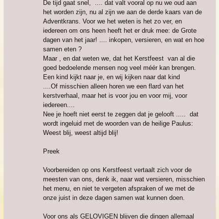
De tijd gaat snel, .... dat valt vooral op nu we oud aan
het worden zijn, nu al zijn we aan de derde kaars van de
Adventkrans. Voor we het weten is het zo ver, en
iedereen om ons heen heeft het er druk mee: de Grote
dagen van het jaar! .... inkopen, versieren, en wat en hoe
samen eten ?
Maar , en dat weten we, dat het Kerstfeest van al die
goed bedoelende mensen nog veel méér kan brengen.
Een kind kijkt naar je, en wij kijken naar dat kind
....Of misschien alleen horen we een flard van het
kerstverhaal, maar het is voor jou en voor mij, voor
iedereen....
Nee je hoeft niet eerst te zeggen dat je gelooft ..... dat
wordt ingeluid met de woorden van de heilige Paulus:
Weest blij, weest altijd blij!
Preek
Voorbereiden op ons Kerstfeest vertaalt zich voor de
meesten van ons, denk ik, naar wat versieren, misschien
het menu, en niet te vergeten afspraken of we met de
onze juist in deze dagen samen wat kunnen doen.
Voor ons als GELOVIGEN blijven die dingen allemaal