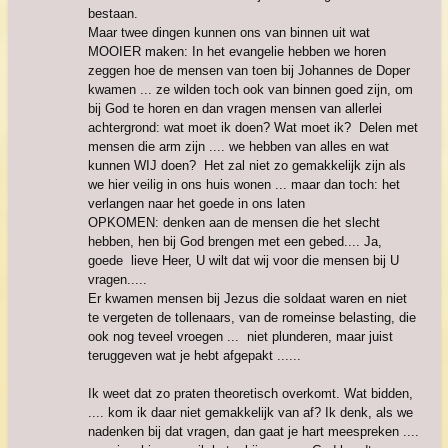
bestaan.
Maar twee dingen kunnen ons van binnen uit wat
MOOIER maken: In het evangelie hebben we horen
zeggen hoe de mensen van toen bij Johannes de Doper
kwamen ... ze wilden toch ook van binnen goed zijn, om
bij God te horen en dan vragen mensen van allerlei
achtergrond: wat moet ik doen? Wat moet ik? Delen met
mensen die arm zijn .... we hebben van alles en wat
kunnen WIJ doen? Het zal niet zo gemakkelijk zijn als
we hier veilig in ons huis wonen ... maar dan toch: het
verlangen naar het goede in ons laten
OPKOMEN: denken aan de mensen die het slecht
hebben, hen bij God brengen met een gebed.... Ja,
goede lieve Heer, U wilt dat wij voor die mensen bij U
vragen.....
Er kwamen mensen bij Jezus die soldaat waren en niet
te vergeten de tollenaars, van de romeinse belasting, die
ook nog teveel vroegen ... niet plunderen, maar juist
teruggeven wat je hebt afgepakt ......
Ik weet dat zo praten theoretisch overkomt. Wat bidden,
.... kom ik daar niet gemakkelijk van af? Ik denk, als we
nadenken bij dat vragen, dan gaat je hart meespreken ....