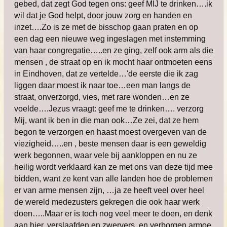
gebed, dat zegt God tegen ons: geef MIJ te drinken….ik
wil dat je God helpt, door jouw zorg en handen en
inzet….Zo is ze met de bisschop gaan praten en op
een dag een nieuwe weg ingeslagen met instemming
van haar congregatie…..en ze ging, zelf ook arm als die
mensen , de straat op en ik mocht haar ontmoeten eens
in Eindhoven, dat ze vertelde…'de eerste die ik zag
liggen daar moest ik naar toe…een man langs de
straat, onverzorgd, vies, met rare wonden…en ze
voelde….Jezus vraagt: geef me te drinken…. verzorg
Mij, want ik ben in die man ook…Ze zei, dat ze hem
begon te verzorgen en haast moest overgeven van de
viezigheid…..en , beste mensen daar is een geweldig
werk begonnen, waar vele bij aankloppen en nu ze
heilig wordt verklaard kan ze met ons van deze tijd mee
bidden, want ze kent van alle landen hoe de problemen
er van arme mensen zijn, …ja ze heeft veel over heel
de wereld medezusters gekregen die ook haar werk
doen…..Maar er is toch nog veel meer te doen, en denk
aan hier, verslaafden en zwervers, en verborgen armoe