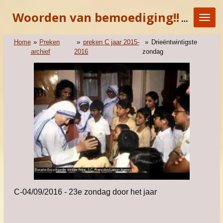
Ga
Woorden van bemoediging!!
"KOM E
direct
naar
de
Home
»
Preken
»
preken C jaar 2015-
»
Drieëntwintigste
hoofdinhoud
archief
2016
zondag
C-04/09/2016 - 23e zondag door het jaar