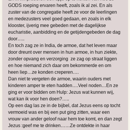
GODS roeping ervaren heeft, zoals ik al zei. En als
zuster van de congregatie heeft ze voor de leerlingen
en medezusters veel goed gedaan, en zoals in elk
klooster, ijverig mee gebeden met de dagelijkse
eucharistie, aanbidding en de getijdengebeden de dag
door…..
En toch zag ze in India, de armoe, dat het leven maar
door dreunt over mensen in hun armoe, in hun ziekte,
zonder opvang en verzorging ze zag op straat liggen
en hoe niemand zich daar om bekommerde en om
heen liep…ze konden creperen….
Dan niet te vergeten de armoe, waarin ouders met
kinderen amper te eten hadden….Veel noden…En ze
ging er voor bidden om Hulp: Jezus wat kunnen wij,
wat kan ik voor hen doen?…..
Op een dag las ze in de bijbel, dat Jezus eens op tocht
vermoeid was en bij een put ging zitten, waar een
vrouw van ander geloof naar hem toe komt, en dan zegt
Jezus :geef me te drinken……Ze ontdekte in haar