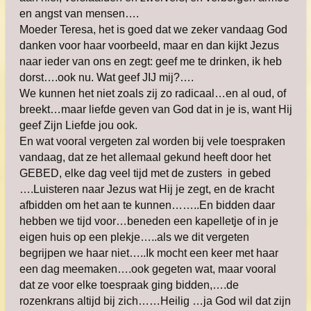
en angst van mensen….
Moeder Teresa, het is goed dat we zeker vandaag God
danken voor haar voorbeeld, maar en dan kijkt Jezus
naar ieder van ons en zegt: geef me te drinken, ik heb
dorst….ook nu. Wat geef JIJ mij?….
We kunnen het niet zoals zij zo radicaal…en al oud, of
breekt…maar liefde geven van God dat in je is, want Hij
geef Zijn Liefde jou ook.
En wat vooral vergeten zal worden bij vele toespraken
vandaag, dat ze het allemaal gekund heeft door het
GEBED, elke dag veel tijd met de zusters in gebed
….Luisteren naar Jezus wat Hij je zegt, en de kracht
afbidden om het aan te kunnen……..En bidden daar
hebben we tijd voor…beneden een kapelletje of in je
eigen huis op een plekje…..als we dit vergeten
begrijpen we haar niet…..Ik mocht een keer met haar
een dag meemaken….ook gegeten wat, maar vooral
dat ze voor elke toespraak ging bidden,….de
rozenkrans altijd bij zich……Heilig …ja God wil dat zijn