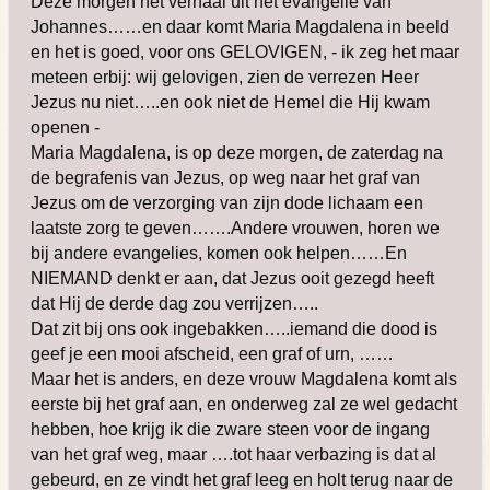
Deze morgen het verhaal uit het evangelie van
Johannes……en daar komt Maria Magdalena in beeld
en het is goed, voor ons GELOVIGEN, - ik zeg het maar
meteen erbij: wij gelovigen, zien de verrezen Heer
Jezus nu niet…..en ook niet de Hemel die Hij kwam
openen -
Maria Magdalena, is op deze morgen, de zaterdag na
de begrafenis van Jezus, op weg naar het graf van
Jezus om de verzorging van zijn dode lichaam een
laatste zorg te geven…….Andere vrouwen, horen we
bij andere evangelies, komen ook helpen……En
NIEMAND denkt er aan, dat Jezus ooit gezegd heeft
dat Hij de derde dag zou verrijzen…..
Dat zit bij ons ook ingebakken…..iemand die dood is
geef je een mooi afscheid, een graf of urn, ……
Maar het is anders, en deze vrouw Magdalena komt als
eerste bij het graf aan, en onderweg zal ze wel gedacht
hebben, hoe krijg ik die zware steen voor de ingang
van het graf weg, maar ….tot haar verbazing is dat al
gebeurd, en ze vindt het graf leeg en holt terug naar de