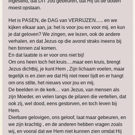
ingesteld, dat DIT zou gebeuren, dat Hij uit de doden
moest opstaan.
Het is PASEN, de DAG van VERRIJZEN….. en we
kijken elkaar aan, ja: het is voor jou en voor mij. en kun
je dat geloven? We zingen, we lezen, ook de andere
verhalen, en dat Jezus op die avond straks ineens bij
hen binnen zal komen.
En dat laatste is er voor ons niet bij!
Om ons heen toch het kruis….maar een kruis, brengt
Jezus dichtbij, je kunt Hem , Zijn lichaam voelen, maar
tegelijk is en zien we dat Hij niet meer lijdt en er hangt
om ons stilte, het nieuws voor jou en mij.
De beelden in de kerk… van Jezus, van mensen als
zijn Moeder, en velen langs de pilaren die vertellen, dat
ook zij, wel dood, eens gestorven, en toch leven bij
Hem.
Dierbare gelovigen, ons geloof, laat maar gebeuren, en
we zijn krachtig , en de anderen hebben vragen zoals
wij, en vooral dat we Hem niet kunnen zien omdat Hij