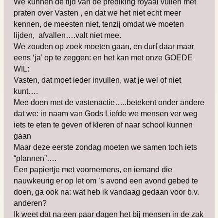
We kunnen de tijd van de prediking royaal vullen met
praten over Vasten , en dat we het niet echt meer
kennen, de meesten niet, tenzij omdat we moeten
lijden, afvallen….valt niet mee.
We zouden op zoek moeten gaan, en durf daar maar
eens ‘ja’ op te zeggen: en het kan met onze GOEDE
WIL:
Vasten, dat moet ieder invullen, wat je wel of niet
kunt….
Mee doen met de vastenactie…..betekent onder andere
dat we: in naam van Gods Liefde we mensen ver weg
iets te eten te geven of kleren of naar school kunnen
gaan
Maar deze eerste zondag moeten we samen toch iets
“plannen”….
Een papiertje met voornemens, en iemand die
nauwkeurig er op let om ’s avond een avond gebed te
doen, ga ook na: wat heb ik vandaag gedaan voor b.v.
anderen?
Ik weet dat na een paar dagen het bij mensen in de zak