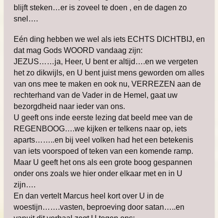
blijft steken…er is zoveel te doen , en de dagen zo
snel….
Eén ding hebben we wel als iets ECHTS DICHTBIJ, en
dat mag Gods WOORD vandaag zijn:
JEZUS……ja, Heer, U bent er altijd….en we vergeten
het zo dikwijls, en U bent juist mens geworden om alles
van ons mee te maken en ook nu, VERREZEN aan de
rechterhand van de Vader in de Hemel, gaat uw
bezorgdheid naar ieder van ons.
U geeft ons inde eerste lezing dat beeld mee van de
REGENBOOG….we kijken er telkens naar op, iets
aparts……..en bij veel volken had het een betekenis
van iets voorspoed of teken van een komende ramp.
Maar U geeft het ons als een grote boog gespannen
onder ons zoals we hier onder elkaar met en in U
zijn….
En dan vertelt Marcus heel kort over U in de
woestijn…….vasten, beproeving door satan…..en