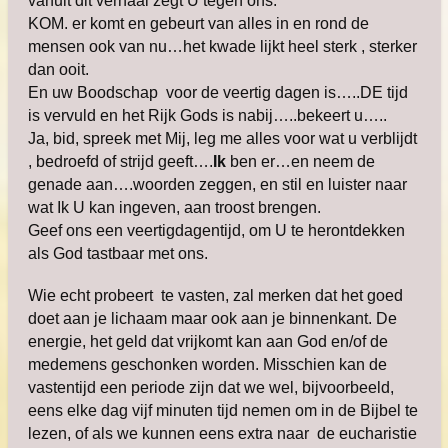
vanuit dit verhaal zegt U tegen ons:
KOM. er komt en gebeurt van alles in en rond de
mensen ook van nu…het kwade lijkt heel sterk , sterker
dan ooit.
En uw Boodschap voor de veertig dagen is…..DE tijd
is vervuld en het Rijk Gods is nabij…..bekeert u…..
Ja, bid, spreek met Mij, leg me alles voor wat u verblijdt
, bedroefd of strijd geeft….
Ik
ben er…en neem de
genade aan….woorden zeggen, en stil en luister naar
wat Ik U kan ingeven, aan troost brengen.
Geef ons een veertigdagentijd, om U te herontdekken
als God tastbaar met ons.
Wie echt probeert te vasten, zal merken dat het goed
doet aan je lichaam maar ook aan je binnenkant. De
energie, het geld dat vrijkomt kan aan God en/of de
medemens geschonken worden. Misschien kan de
vastentijd een periode zijn dat we wel, bijvoorbeeld,
eens elke dag vijf minuten tijd nemen om in de Bijbel te
lezen, of als we kunnen eens extra naar de eucharistie