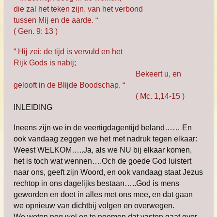
die zal het teken zijn. van het verbond
tussen Mij en de aarde. “
( Gen. 9: 13 )
“ Hij zei: de tijd is vervuld en het
Rijk Gods is nabij;
Bekeert u, en
gelooft in de Blijde Boodschap. “
( Mc. 1,14-15 )
INLEIDING
Ineens zijn we in de veertigdagentijd beland…… En
ook vandaag zeggen we het met nadruk tegen elkaar:
Weest WELKOM…..Ja, als we NU bij elkaar komen,
het is toch wat wennen….Och de goede God luistert
naar ons, geeft zijn Woord, en ook vandaag staat Jezus
rechtop in ons dagelijks bestaan…..God is mens
geworden en doet in alles met ons mee, en dat gaan
we opnieuw van dichtbij volgen en overwegen.
We weten nog wel op te noemen dat vasten gaat over