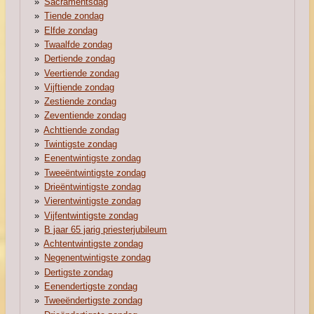
Sacramentsdag
Tiende zondag
Elfde zondag
Twaalfde zondag
Dertiende zondag
Veertiende zondag
Vijftiende zondag
Zestiende zondag
Zeventiende zondag
Achttiende zondag
Twintigste zondag
Eenentwintigste zondag
Tweeëntwintigste zondag
Drieëntwintigste zondag
Vierentwintigste zondag
Vijfentwintigste zondag
B jaar 65 jarig priesterjubileum
Achtentwintigste zondag
Negenentwintigste zondag
Dertigste zondag
Eenendertigste zondag
Tweeëndertigste zondag