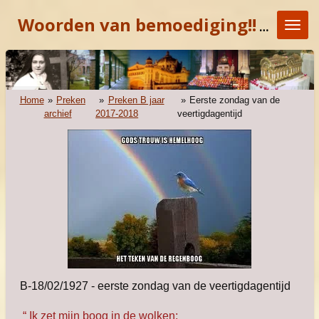
Ga
Woorden van bemoediging!!
"KOM E
direct
naar
de
hoofdinhoud
Home
»
Preken
»
Preken B jaar
»
Eerste zondag van de
archief
2017-2018
veertigdagentijd
B-18/02/1927 - eerste zondag van de veertigdagentijd
“ Ik zet mijn boog in de wolken;