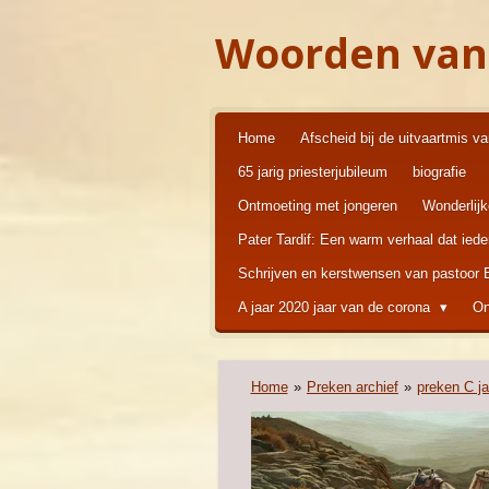
Ga
Woorden van
direct
naar
de
hoofdinhoud
Home
Afscheid bij de uitvaartmis v
65 jarig priesterjubileum
biografie
Ontmoeting met jongeren
Wonderlij
Pater Tardif: Een warm verhaal dat ied
Schrijven en kerstwensen van pastoor
A jaar 2020 jaar van de corona
On
Home
»
Preken archief
»
preken C j