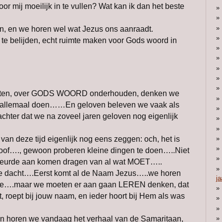
oor mij moeilijk in te vullen? Wat kan ik dan het beste
, en we horen wel wat Jezus ons aanraadt.
e belijden, echt ruimte maken voor Gods woord in
raten, over GODS WOORD onderhouden, denken we
, allemaal doen……En geloven beleven we vaak als
achter dat we na zoveel jaren geloven nog eigenlijk
n deze tijd eigenlijk nog eens zeggen: och, het is
eloof…., gewoon proberen kleine dingen te doen…..Niet
ebeurde aan komen dragen van al wat MOET…..
n je dacht….Eerst komt al de Naam Jezus…..we horen
ja
lie….maar we moeten er aan gaan LEREN denken, dat
, roept bij jouw naam, en ieder hoort bij Hem als was
an horen we vandaag het verhaal van de Samaritaan,