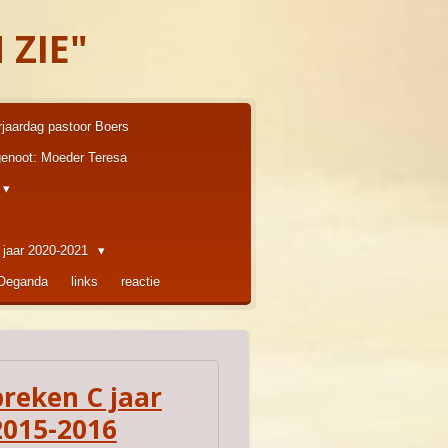
 ZIE"
rjaardag pastoor Boers
enoot: Moeder Teresa
 jaar 2020-2021
 Oeganda
links
reactie
preken C jaar
2015-2016