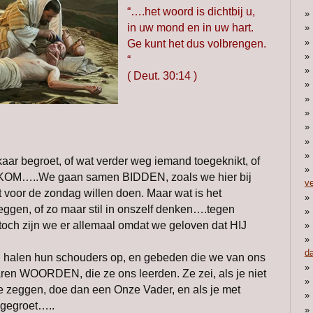
“….het woord is dichtbij u,
in uw mond en in uw hart.
Ge kunt het dus volbrengen.
“
( Deut. 30:14 )
aar begroet, of wat verder weg iemand toegeknikt, of
OM…..We gaan samen BIDDEN, zoals we hier bij
ve
 voor de zondag willen doen. Maar wat is het
gen, of zo maar stil in onszelf denken….tegen
ch zijn we er allemaal omdat we geloven dat HIJ
da
, halen hun schouders op, en gebeden die we van ons
en WOORDEN, die ze ons leerden. Ze zei, als je niet
te zeggen, doe dan een Onze Vader, en als je met
sgegroet…..