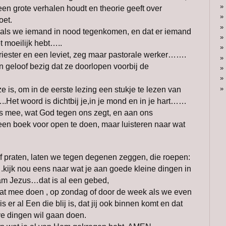
en grote verhalen houdt en theorie geeft over
et.
 als we iemand in nood tegenkomen, en dat er iemand
et moeilijk hebt…..
priester en een leviet, zeg maar pastorale werker…….
un geloof bezig dat ze doorlopen voorbij de
 is, om in de eerste lezing een stukje te lezen van
Het woord is dichtbij je,in je mond en in je hart……
 mee, wat God tegen ons zegt, en aan ons
n boek voor open te doen, maar luisteren naar wat
 praten, laten we tegen degenen zeggen, die roepen:
….kijk nou eens naar wat je aan goede kleine dingen in
aam Jezus…dat is al een gebed,
 wat mee doen , op zondag of door de week als we even
er al Een die blij is, dat jij ook binnen komt en dat
ve dingen wil gaan doen.