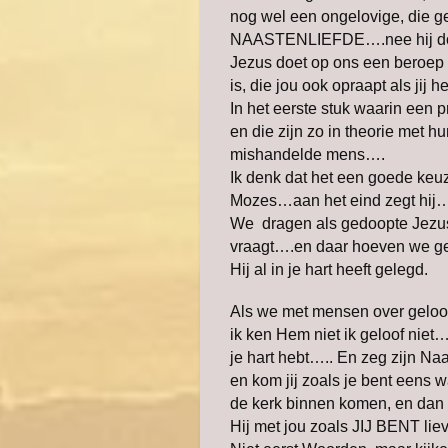
nog wel een ongelovige, die ge
NAASTENLIEFDE….nee hij do
Jezus doet op ons een beroep
is, die jou ook opraapt als jij h
In het eerste stuk waarin een 
en die zijn zo in theorie met h
mishandelde mens….
Ik denk dat het een goede keuze
Mozes…aan het eind zegt hij…..
We dragen als gedoopte Jezus
vraagt….en daar hoeven we gee
Hij al in je hart heeft gelegd.
Als we met mensen over geloof
ik ken Hem niet ik geloof niet
je hart hebt….. En zeg zijn N
en kom jij zoals je bent eens
de kerk binnen komen, en dan is 
Hij met jou zoals JIJ BENT lie