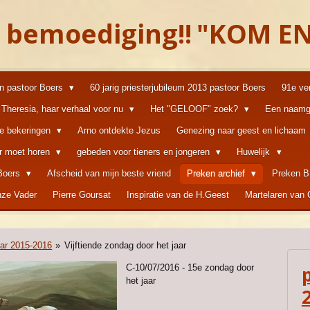
 bemoediging!!
"KOM EN
an pastoor Boers
60 jarig priesterjubileum 2013 pastoor Boers
91e ve
Theresia, haar verhaal voor nu
Het "GELOOF" zoek?
Een naamg
ke bekeringen
Arno ontdekte Jezus
Genezing naar geest en lichaam
er moet horen
gebeden voor tieners en jongeren
Huwelijk
 Boers
Afscheid van mijn beste vriend
Preken archief
Preken B
ze Vader
Pierre Goursat
Inspiratie van de H.Geest
Martelaren van
aar 2015-2016
»
Vijftiende zondag door het jaar
C-10/07/2016 - 15e zondag door
het jaar