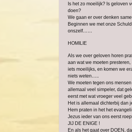
Is het zo moeilijk? Is geloven v
doen?
We gaan er over denken samen
Beginnen we met onze Schuld t
onszelf……
HOMILIE
Als we over geloven horen p
aan wat we moeten presteren
iets moeilijks, en komen we er
niets weten…..
We moeten tegen ons mensen va
allemaal veel simpeler, dat g
eerst met wat vroeger veel g
Het is allemaal dichterbij da
Hem praten in het het evange
Jezus ieder van ons eerst roept
JIJ DE ENIGE !
En als het gaat over DOEN, d