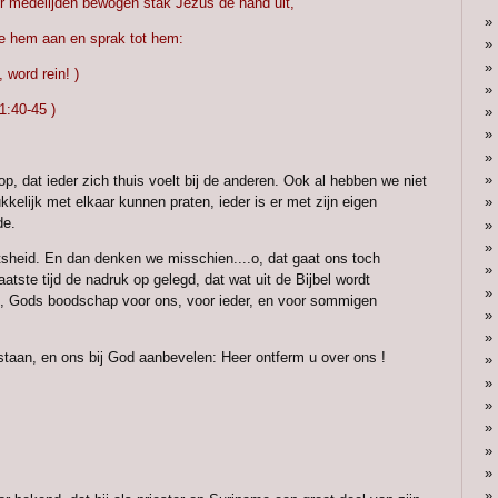
r medelijden bewogen stak Jezus de hand uit,
e hem aan en sprak tot hem:
, word rein! )
1:40-45 )
op, dat ieder zich thuis voelt bij de anderen. Ook al hebben we niet
ukkelijk met elkaar kunnen praten, ieder is er met zijn eigen
de.
sheid. En dan denken we misschien....o, dat gaat ons toch
aatste tijd de nadruk op gelegd, dat wat uit de Bijbel wordt
, Gods boodschap voor ons, voor ieder, en voor sommigen
taan, en ons bij God aanbevelen: Heer ontferm u over ons !