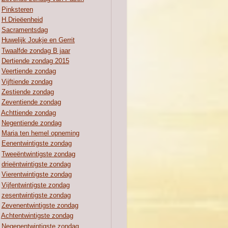
Pinksteren
H.Drieëenheid
Sacramentsdag
Huwelijk Joukje en Gerrit
Twaalfde zondag B jaar
Dertiende zondag 2015
Veertiende zondag
Vijftiende zondag
Zestiende zondag
Zeventiende zondag
Achttiende zondag
Negentiende zondag
Maria ten hemel opneming
Eenentwintigste zondag
Tweeëntwintigste zondag
drieëntwintigste zondag
Vierentwintigste zondag
Vijfentwintigste zondag
zesentwintigste zondag
Zevenentwintigste zondag
Achtentwintigste zondag
Negenentwintigste zondag