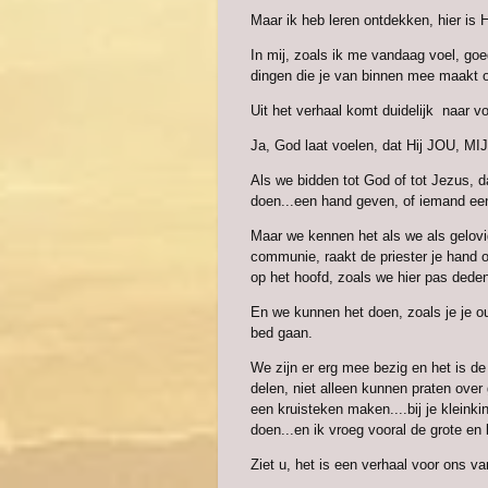
Maar ik heb leren ontdekken, hier is 
In mij, zoals ik me vandaag voel, goed 
dingen die je van binnen mee maakt om
Uit het verhaal komt duidelijk naar v
Ja, God laat voelen, dat Hij JOU, MIJ 
Als we bidden tot God of tot Jezus, d
doen...een hand geven, of iemand een
Maar we kennen het als we als gelovig
communie, raakt de priester je hand of
op het hoofd, zoals we hier pas deden
En we kunnen het doen, zoals je je ou
bed gaan.
We zijn er erg mee bezig en het is d
delen, niet alleen kunnen praten over
een kruisteken maken....bij je kleink
doen...en ik vroeg vooral de grote en 
Ziet u, het is een verhaal voor ons v