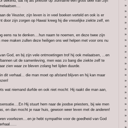
r bekend, dat hij als priester op Suriname een groot deel van zijn
elaatsen....
 de Veuster, zijn leven is in veel boeken verteld en ook is er
door zijn zorgen op Hawaï kreeg hij die vreselijke ziekte zelf, en
g eens na te denken....hun naam te noemen, en deze twee zijn
ten mee maken zullen deze heiligen ons wel helpen met voor ons nu
an God, en bij zijn vele ontmoetingen trof hij ook melaatsen, ...en
rbannen uit de samenleving, men was zo bang die ziekte zelf te
ar zien waar ze bleven zolang het lijden duurde.
n...in dit verhaal... die man moet op afstand blijven en hij kan maar
ezen!
ets wat niemand durfde en ook niet mocht: Hij raakt die man aan,
 sensatie....En Hij stuurt hem naar de joodse priesters, bij wie men
as, en dan mocht je naar huis, gewoon weer leven met de anderen!
horen voorlezen....en je hebt sympathie voor de goedheid van God
rhaal......