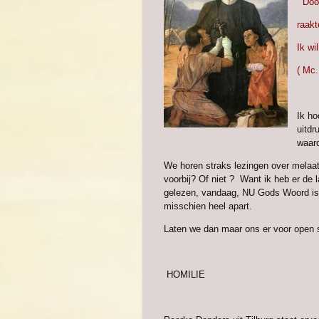
“ Doo
raakt
Ik wil
( Mc.
Ik ho
uitdr
waar
We horen straks lezingen over melaat
voorbij? Of niet ? Want ik heb er de l
gelezen, vandaag, NU Gods Woord is
misschien heel apart.
Laten we dan maar ons er voor open s
HOMILIE