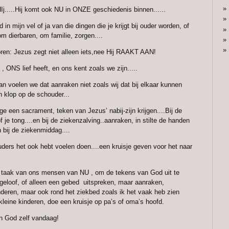
HIj.....Hij komt ook NU in ONZE geschiedenis binnen......
in mijn vel of ja van die dingen die je krijgt bij ouder worden, of
 dierbaren, om familie, zorgen....
oren: Jezus zegt niet alleen iets,nee Hij RAAKT AAN!
, ONS lief heeft, en ons kent zoals we zijn.....
an voelen we dat aanraken niet zoals wij dat bij elkaar kunnen
 klop op de schouder...
e een sacrament, teken van Jezus’ nabij-zijn krijgen....Bij de
 je tong....en bij de ziekenzalving..aanraken, in stilte de handen
 bij de ziekenmiddag....
ders het ook hebt voelen doen....een kruisje geven voor het naar
e taak van ons mensen van NU , om de tekens van God uit te
 geloof, of alleen een gebed uitspreken, maar aanraken,
inderen, maar ook rond het ziekbed zoals ik het vaak heb zien
kleine kinderen, doe een kruisje op pa’s of oma’s hoofd.
an God zelf vandaag!