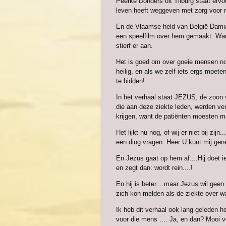
Peerke Donders uit Tilburg staat ervoo
leven heeft weggeven met zorg voor m
En de Vlaamse held van België Damiaan
een speelfilm over hem gemaakt. Want 
stierf er aan.
Het is goed om over goeie mensen no
heilig, en als we zelf iets ergs moe
te bidden!
In het verhaal staat JEZUS, de zoon v
die aan deze ziekte leden, werden ve
krijgen, want de patiënten moesten ma
Het lijkt nu nog, of wij er niet bij zij
een ding vragen: Heer U kunt mij gen
En Jezus gaat op hem af....Hij doet i
en zegt dan: wordt rein....!
En hij is beter....maar Jezus wil geen
zich kon melden als de ziekte over w
Ik heb dit verhaal ook lang geleden 
voor die mens .... Ja, en dan? Mooi ve