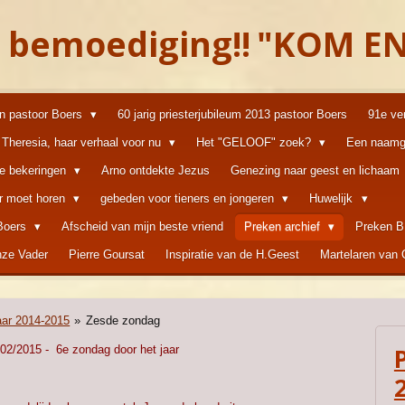
 bemoediging!!
"KOM EN
an pastoor Boers
60 jarig priesterjubileum 2013 pastoor Boers
91e ve
Theresia, haar verhaal voor nu
Het "GELOOF" zoek?
Een naamg
ke bekeringen
Arno ontdekte Jezus
Genezing naar geest en lichaam
er moet horen
gebeden voor tieners en jongeren
Huwelijk
 Boers
Afscheid van mijn beste vriend
Preken archief
Preken B
ze Vader
Pierre Goursat
Inspiratie van de H.Geest
Martelaren van
aar 2014-2015
»
Zesde zondag
02/2015 - 6e zondag door het jaar