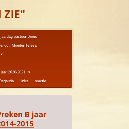
 ZIE"
rjaardag pastoor Boers
enoot: Moeder Teresa
 jaar 2020-2021
 Oeganda
links
reactie
Preken B jaar
2014-2015