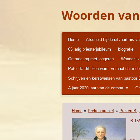
Ga
Woorden van
direct
naar
de
hoofdinhoud
Home
Afscheid bij de uitvaartmis v
65 jarig priesterjubileum
biografie
Ontmoeting met jongeren
Wonderlij
Pater Tardif: Een warm verhaal dat ied
Schrijven en kerstwensen van pastoor
A jaar 2020 jaar van de corona
On
Home
»
Preken archief
»
Preken B j
B-15/