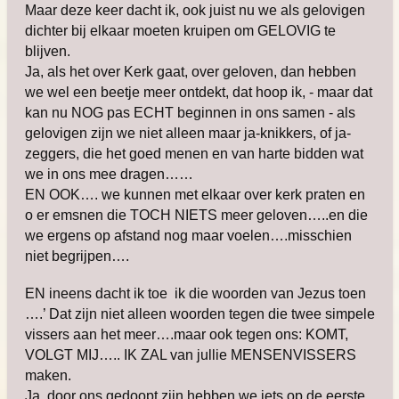
Maar deze keer dacht ik, ook juist nu we als gelovigen
dichter bij elkaar moeten kruipen om GELOVIG te
blijven.
Ja, als het over Kerk gaat, over geloven, dan hebben
we wel een beetje meer ontdekt, dat hoop ik, - maar dat
kan nu NOG pas ECHT beginnen in ons samen - als
gelovigen zijn we niet alleen maar ja-knikkers, of ja-
zeggers, die het goed menen en van harte bidden wat
we in ons mee dragen……
EN OOK…. we kunnen met elkaar over kerk praten en
o er emsnen die TOCH NIETS meer geloven…..en die
we ergens op afstand nog maar voelen….misschien
niet begrijpen….
EN ineens dacht ik toe ik die woorden van Jezus toen
….’ Dat zijn niet alleen woorden tegen die twee simpele
vissers aan het meer….maar ook tegen ons: KOMT,
VOLGT MIJ….. IK ZAL van jullie MENSENVISSERS
maken.
Ja, door ons gedoopt zijn hebben we iets op de eerste