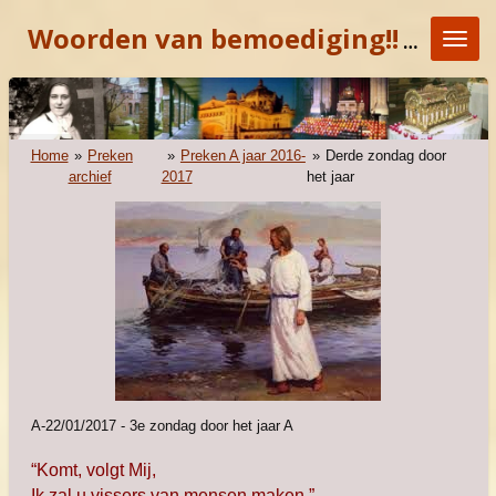
Ga
Woorden van bemoediging!!
"KOM E
direct
naar
de
hoofdinhoud
Home
»
Preken
»
Preken A jaar 2016-
»
Derde zondag door
archief
2017
het jaar
A-22/01/2017 - 3e zondag door het jaar A
“Komt, volgt Mij,
Ik zal u vissers van mensen maken.”