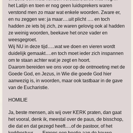
het Latijn en toen er nog geen luidsprekers waren
verstond men zo maar wat enkele woorden. Zware er,
en nu zeggen we: ja maar….uit plicht …. en toch
hadden ze iets bij zich, ze waren gelovig ook al hadden
ze weinig woorden, beekave het onze vader en
weesgegroet.
Wij NU in deze tijd…..wat we doen en vieren wordt
duidelijk gemaakt….en toch moet ieder zich inspannen
om te staan achter wat je zegt en hoort.
Daarom bereiden we ons voor op de ontmoeting met de
Goede God, en Jezus, in Wie die goede God hier
aanwezig is, in woorden, maar ook tastbaar in de gave
van de Eucharistie.
HOMILIE
Ja, beste mensen, als wij over KERK praten, dan gaat
het vooral, denk ik, meestal over de paus, de bisschop,
die dat en dat gezegd heeft….of de pastoor, of het
kerkbestuur ….. Ergens een beetje aan de kouwe