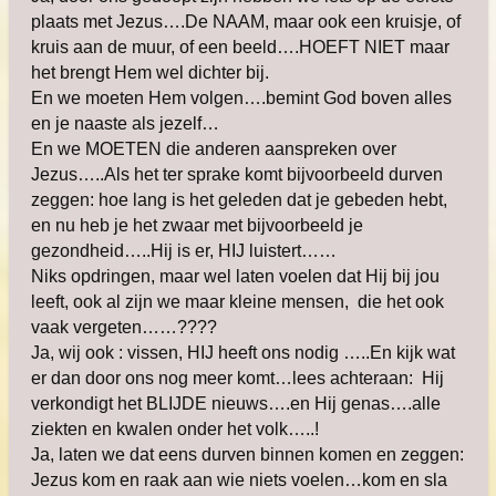
plaats met Jezus….De NAAM, maar ook een kruisje, of
kruis aan de muur, of een beeld….HOEFT NIET maar
het brengt Hem wel dichter bij.
En we moeten Hem volgen….bemint God boven alles
en je naaste als jezelf…
En we MOETEN die anderen aanspreken over
Jezus…..Als het ter sprake komt bijvoorbeeld durven
zeggen: hoe lang is het geleden dat je gebeden hebt,
en nu heb je het zwaar met bijvoorbeeld je
gezondheid…..Hij is er, HIJ luistert……
Niks opdringen, maar wel laten voelen dat Hij bij jou
leeft, ook al zijn we maar kleine mensen, die het ook
vaak vergeten……????
Ja, wij ook : vissen, HIJ heeft ons nodig …..En kijk wat
er dan door ons nog meer komt…lees achteraan: Hij
verkondigt het BLIJDE nieuws….en Hij genas….alle
ziekten en kwalen onder het volk…..!
Ja, laten we dat eens durven binnen komen en zeggen:
Jezus kom en raak aan wie niets voelen…kom en sla