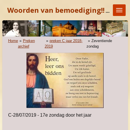
Ga
Woorden van bemoediging!!
"KOM E
direct
naar
de
hoofdinhoud
Home
»
Preken
»
preken C jaar 2018-
»
Zeventiende
archief
2019
zondag
C-28/07/2019 - 17e zondag door het jaar