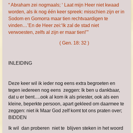
“ Abraham zei nogmaals;
‘ Laat mijn Heer niet kwaad
worden,
als ik nog één keer spreek:
misschien zijn er in
Sodom en Gomorra
maar tien rechtvaardigen te
vinden…’
En de Heer zei:
‘Ik zal de stad niet
verwoesten,
zelfs al zijn er maar tien!’”
( Gen. 18: 32 )
INLEIDING
Deze keer wil ik ieder nog eens extra begroeten en
tegen iedereen nog eens zeggen: Ik ben u dankbaar,
dat u er bent….ook al kom ik als priester, ook als een
kleine, beperkte persoon, apart gekleed om daarmee te
zeggen: niet ik Maar God zelf komt tot ons praten over;
BIDDEN
Ik wil dan proberen niet te blijven steken in het woord