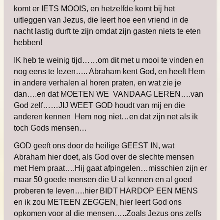
komt er IETS MOOIS, en hetzelfde komt bij het
uitleggen van Jezus, die leert hoe een vriend in de
nacht lastig durft te zijn omdat zijn gasten niets te eten
hebben!
IK heb te weinig tijd……om dit met u mooi te vinden en
nog eens te lezen….. Abraham kent God, en heeft Hem
in andere verhalen al horen praten, en wat zie je
dan….en dat MOETEN WE VANDAAG LEREN….van
God zelf……JIJ WEET GOD houdt van mij en die
anderen kennen Hem nog niet…en dat zijn net als ik
toch Gods mensen…
GOD geeft ons door de heilige GEEST IN, wat
Abraham hier doet, als God over de slechte mensen
met Hem praat….Hij gaat afpingelen…misschien zijn er
maar 50 goede mensen die U al kennen en al goed
proberen te leven….hier BIDT HARDOP EEN MENS
en ik zou METEEN ZEGGEN, hier leert God ons
opkomen voor al die mensen…..
Zoals Jezus ons zelfs