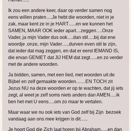
Ik zou een andere keer, daar op verder samen nog
eens willen praten….Je hebt die woorden, niet in je
zak, maar kent ze in je HART…..en we kunnen het
SAMEN, MAAR OOK ieder apart…zeggen….Onze
Vader, ja mijn Vader dus ook….dan stil….bij dat ene
woordje .onze, mijn Vader…..durven even stil te zijn,
dat ieder dat mag zeggen, en dat er eerst IEMAND IS,
die ervan GENIET dat JIJ HEM dat zegt…..en zo verder
met de andere woorden.
Ja bidden, samen, met een lied, met woorden uit de
Bijbel en zelf gemaakte woorden……EN TOCH zit
Jezus NU na deze woorden er op te wachten, dat jij iets
zegt, al weet je zelf soms niets anders dan AMEN….ik
ben het met U eens….om zo maar te vertalen.
Maar waar we nu ook iets van God zelf bij Zijn bezoek
vandaag aan ons mee krijgen is dit…..
Je hoort God die Zich laat horen bij Abraham…..en dan