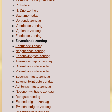
Zevende zondag van Pasen
Pinksteren
H. Drie-Eenheid
Sacramentsdag
Dertiende zondag
Veertiende zondag
Vijftiende zondag
Zestiende zondag
Zeventiende zondag
Achttiende zondag
Negentiende zondag
Eenentwintigste zondag
Tweeëntwintigste zondag
Drieëntwintigste zondag
Vierentwintigste zondag
Zesentwintigste zondag
Zevenentwintigste zondag
Achtentwintigste zondag
Negenentwintigste zondag
Dertigste zondag
Eenendertigste zondag
Tweeëndertigste zondag