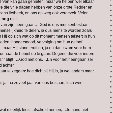
 ervan kan gaan genieten, maar we helpen wel elkaar
e die vrije dagen hebben van onze grote Redder en
mens liefheeft, en ons op weg ook vergezelt. Velen
n
nog
niet.
l van zijn heen gaan….God is ons mensenbestaan
enselijkheid te delen, ja dus mens te worden zoals
 Hij op zich wat op dit moment mensen teistert in hun
 woeden, hongersnood, vervolging om hun geloof.
j, maar Hij stond eruit op, ja en dan kwam voor hem
oor naar de hemel op te gaan: Degene die voor iedere
ar ‘ blijft…..God met ons….En voor het heengaan zei
d achter.
kaar te zeggen: hoe dichtbij Hij is, ja wel anders maar
 ja, na zoveel jaar van ons bestaan, toch weer
wat moeilijk feest, afscheid nemen,….Iemand niet