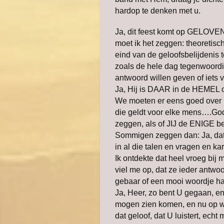
hardop te denken met u.
Ja, dit feest komt op GELOVEN…
moet ik het zeggen: theoretisch
eind van de geloofsbelijdenis 
zoals de hele dag tegenwoord
antwoord willen geven of iets 
Ja, Hij is DAAR in de HEMEL om
We moeten er eens goed over
die geldt voor elke mens….God
zeggen, als of JIJ de ENIGE b
Sommigen zeggen dan: Ja, dat 
in al die talen en vragen en ka
Ik ontdekte dat heel vroeg bi
viel me op, dat ze ieder antwoo
gebaar of een mooi woordje had
Ja, Heer, zo bent U gegaan, 
mogen zien komen, en nu op w
dat geloof, dat U luistert, echt