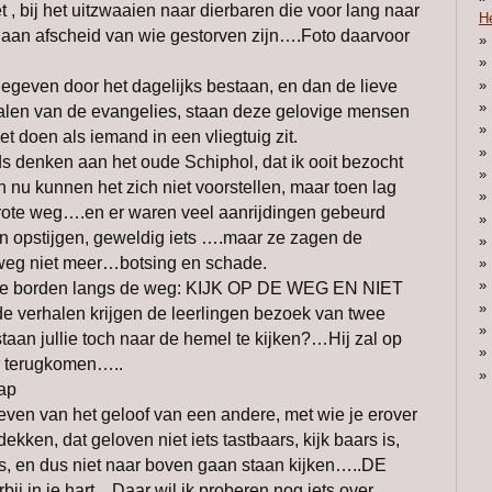
 bij het uitzwaaien naar dierbaren die voor lang naar
H
aan afscheid van wie gestorven zijn….Foto daarvoor
egeven door het dagelijks bestaan, en dan de lieve
alen van de evangelies, staan deze gelovige mensen
et doen als iemand in een vliegtuig zit.
s denken aan het oude Schiphol, dat ik ooit bezocht
nu kunnen het zich niet voorstellen, maar toen lag
 grote weg….en er waren veel aanrijdingen gebeurd
n opstijgen, geweldig iets ….maar ze zagen de
 weg niet meer…botsing en schade.
rote borden langs de weg: KIJK OP DE WEG EN NIET
erhalen krijgen de leerlingen bezoek van twee
aan jullie toch naar de hemel te kijken?…Hij zal op
ar terugkomen…..
ap
even van het geloof van een andere, met wie je erover
ekken, dat geloven niet iets tastbaars, kijk baars is,
s, en dus niet naar boven gaan staan kijken…..DE
bij in je hart…Daar wil ik proberen nog iets over