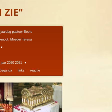
 ZIE"
rjaardag pastoor Boers
enoot: Moeder Teresa
 jaar 2020-2021
 Oeganda
links
reactie