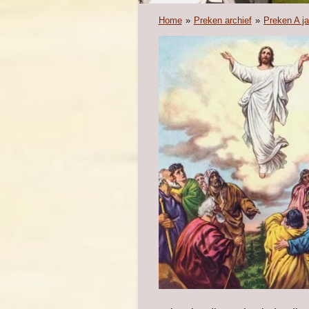
Home
»
Preken archief
»
Preken A j