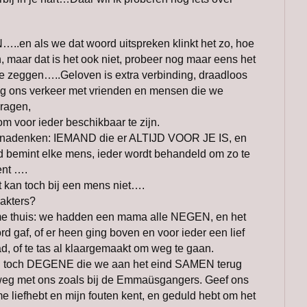
..en als we dat woord uitspreken klinkt het zo, hoe
, maar dat is het ook niet, probeer nog maar eens het
te zeggen…..Geloven is extra verbinding, draadloos
ig ons verkeer met vrienden en mensen die we
vragen,
 voor ieder beschikbaar te zijn.
 nadenken: IEMAND die er ALTIJD VOOR JE IS, en
 bemint elke mens, ieder wordt behandeld om zo te
ent ….
kan toch bij een mens niet….
rakters?
j me thuis: we hadden een mama alle NEGEN, en het
rd gaf, of er heen ging boven en voor ieder een lief
, of te tas al klaargemaakt om weg te gaan.
en toch DEGENE die we aan het eind SAMEN terug
eg met ons zoals bij de Emmaüsgangers. Geef ons
 me liefhebt en mijn fouten kent, en geduld hebt om het