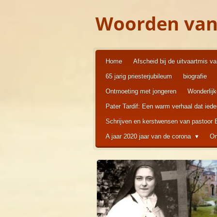
Ga
Woorden van
direct
naar
de
hoofdinhoud
Home
Afscheid bij de uitvaartmis v
65 jarig priesterjubileum
biografie
Ontmoeting met jongeren
Wonderlij
Pater Tardif: Een warm verhaal dat ied
Schrijven en kerstwensen van pastoor
A jaar 2020 jaar van de corona
On