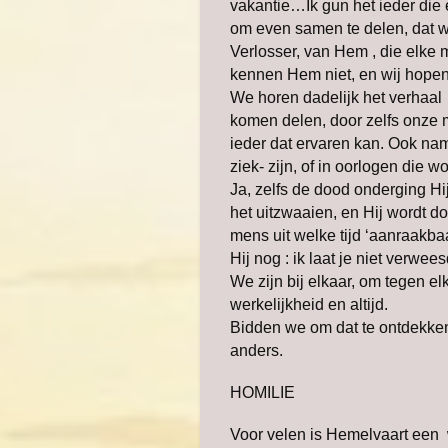
vakantie…Ik gun het ieder die
om even samen te delen, dat w
Verlosser, van Hem , die elke 
kennen Hem niet, en wij hope
We horen dadelijk het verhaa
komen delen, door zelfs onze m
ieder dat ervaren kan. Ook nam
ziek- zijn, of in oorlogen die
Ja, zelfs de dood onderging Hi
het uitzwaaien, en Hij wordt d
mens uit welke tijd ‘aanraakba
Hij nog : ik laat je niet verwees
We zijn bij elkaar, om tegen el
werkelijkheid en altijd.
Bidden we om dat te ontdekken,
anders.
HOMILIE
Voor velen is Hemelvaart een 