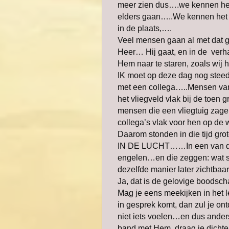
meer zien dus….we kennen het ,
elders gaan…..We kennen het 
in de plaats,….
Veel mensen gaan al met dat g
Heer… Hij gaat, en in de verh
Hem naar te staren, zoals wij h
IK moet op deze dag nog steed
met een collega…..Mensen van 
het vliegveld vlak bij de toen
mensen die een vliegtuig zage
collega’s vlak voor hen op de
Daarom stonden in die tijd g
IN DE LUCHT……In een van de v
engelen…en die zeggen: wat st
dezelfde manier later zichtba
Ja, dat is de gelovige boodsch
Mag je eens meekijken in het l
in gesprek komt, dan zul je ontd
niet iets voelen…en dus ander
band met Hem, draag je dichter