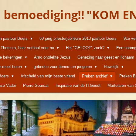
 bemoediging!!
"KOM EN
an pastoor Boers
60 jarig priesterjubileum 2013 pastoor Boers
91e ve
Theresia, haar verhaal voor nu
Het "GELOOF" zoek?
Een naamg
ke bekeringen
Arno ontdekte Jezus
Genezing naar geest en lichaam
er moet horen
gebeden voor tieners en jongeren
Huwelijk
 Boers
Afscheid van mijn beste vriend
Preken archief
Preken B
ze Vader
Pierre Goursat
Inspiratie van de H.Geest
Martelaren van