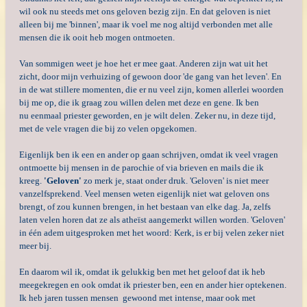
wil ook nu
steeds met ons geloven bezig zijn.
En dat geloven is niet
alleen bij me 'binnen', maar ik voel me nog altijd verbonden met alle
mensen die ik ooit heb mogen ontmoeten.
Van sommigen weet je hoe het er mee gaat. Anderen zijn wat uit het
zicht, door mijn verhuizing of gewoon door 'de gang van het leven'. En
in de wat stillere momenten, die er nu veel zijn, komen a
llerlei woorden
bij me op, die ik graag zou willen delen met deze en gene. Ik ben
nu eenmaal priester geworden, en je wilt delen. Zeker nu, in deze tijd,
met de vele vragen die bij zo velen opgekomen.
Eigenlijk ben ik een en ander op gaan schrijven, omdat ik veel vragen
ontmoette bij mensen in de parochie of via brieven en mails die ik
kreeg.
'
Geloven'
zo merk je, staat onder druk. 'Geloven' is niet meer
vanzelfsprekend. Veel mensen weten eigenlijk niet wat geloven ons
brengt, of zou kunnen brengen, in het bestaan van elke dag.
Ja, zelfs
laten velen horen dat ze als atheïst aangemerkt willen worden. 'Geloven'
in één adem uitgesproken met het woord: Kerk, is er bij velen zeker niet
meer bij.
En daarom wil ik, omdat ik gelukkig ben met het geloof dat ik heb
meegekregen en ook omdat ik priester ben, een en ander hier optekenen.
Ik heb j
aren tussen mensen gewoond met intense, maar ook met