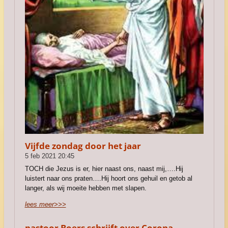
Vijfde zondag door het jaar
5 feb 2021
20:45
TOCH die Jezus is er, hier naast ons, naast mij,….Hij
luistert naar ons praten….Hij hoort ons gehuil en getob al
langer, als wij moeite hebben met slapen.
lees meer>>>
pastoor Boers schrijft over Corona