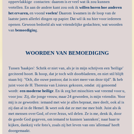
oppervlakkige contacten: daarom
is er veel wat ik zou kunnen
vertellen. En aan de andere kant zou ook ik
willen horen hoe anderen
het ervaren,
en vooral
voelen
!
Daarom kwamen in de loop van de
laatste jaren allerlei dingen op papier. Dat wil ik nu hier voor iedereen
openen. Gewoon bedoeld als wat vriendelijke gedachten; wat woorden
van
bemoedigin
g.
WOORDEN VAN BEMOEDIGING
Tussen 'haakjes':
Schrik er niet van, als je in mijn schrijven een 'heilige'
geciteerd hoort. Ik hoop, dat je toch wilt doorbladeren, en niet stil blijft
staan bij: "O
ch, die ouwe pastoor, dat is niet meer van deze tijd".
Ik heb
juist voor de H. Theresia van Lisieux gekozen, omdat zij genoemd
wordt:
een moderne heilige
.
En ik zeg het misschien wat vreemd voor u,
voor jou: Zij, die jonge vrouw, maar 24 geworden, is mijn vriendin. Voor
mij is ze geworden:
iemand met wie je alles bepraat, mee deelt, ook al is
zij dan al in de Hemel. Ik weet ook dat ze met me mee bidt. Juist als ik
met mensen over God, of over Jezus, wil delen.
Ze is me, denk ik, door
de goede God gegeven, om iemand te kunnen 'aanraken'; naar haar te
kijken, dankzij vele foto's, zoals zij het leven van ons 'allemaal' heeft
doorgemaakt.