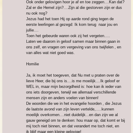
Ook onder gelovigen hoor je af en toe zeggen....Kan dat?
Zal er die Hemel zijn?....Zijn al die gestorven zijn er dus
nu ook nog?
Jezus had het toen Hij op aarde rond ging tegen de
eerste leerlingen al gezegd: Ik kom terug naar jou en
jullie....
Toen het gebeurde waren ook zij het vergeten.....
Laten we daarom in geloof samen maar binnen gaan in
ons zelf, en vragen om vergeving van ons twijfelen , en
van alles wat niet goed was.
Homilie
Ja, ik moet het toegeven, dat Nu met u praten over de
lieve Heer, die bij ons is....is me moeilijk....Ik geloof er
WEL in, maar mijn bezorgdheid is: hoe kan ik ieder van
ons iets doorgeven, terwijl we allemaal verschillende
mensen zijn en anders voelen van binnen!
De woorden die we in het evangelie hoorden , die Jezus
de laatste avond van zijn leven vertelde,.....kunnen
moeilijk overkomen....niet duidelijk...en dan zijn we al
gauw geneigd om te denken: hou maar op, dat komt er bij
mij toch niet binnen, en dat verandert me toch niet, en
ik blijf maar een kleine gelovige!