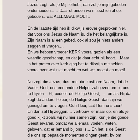
Jezus zegt: als je Mij liefhebt, dan zul je mijn geboden
onderhouden...... Daar stranden we misschien al op:
geboden...wat ALLEMAAL MOET..
En de laatste tijd heb ik dikwijls erover gesproken hier,
dat voor ons Jezus de Naam is, die het belangrijkste is.
Zijn Naam is al een gebed, ook al zou je niets anders
zeggen of vragen....
En we hebben vroeger KERK vooral gezien als een
waardig gezelschap, en dat je daar echt bij hoort....Maar
in het praten over kerk ging het te dikwijls misschien
vooral over wat niet mocht en wat wel moest en moet!
Nu zegt die Jezus, dus, met die kostbare Naam, dat de
Vader, God, ons een andere Helper zal geven om bij ons
te blijven....Hij bedoelt de Heilige Geest, .....en als Hij dat
zegt de andere Helper, de Heilige Geest, dan zijn we
geneigd om te vragen: Och Heer, laat Hem ons zien!
En dan zal Hij zeggen.... vertrouw er maar op, en als je
goed kijkt zoals wij nu hier samen zijn, kun je die goede
Geest ervaren, omdat we allemaal voelen, weten,
geloven, dat er Iemand bij ons is....En het is de Geest
die ons op bepaalde momenten dingen geeft, bv om