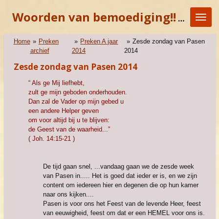
Ga
Woorden van bemoediging!!
"KOM E
direct
naar
de
Home
»
Preken
»
Preken A jaar
»
Zesde zondag van Pasen
hoofdinhoud
archief
2014
2014
Zesde zondag van Pasen 2014
“ Als ge Mij liefhebt,
zult ge mijn geboden onderhouden.
Dan zal de Vader op mijn gebed u
een andere Helper geven
om voor altijd bij u te blijven:
de Geest van de waarheid...”
( Joh. 14:15-21 )
De tijd gaan snel, ...vandaag gaan we de zesde week
van Pasen in..... Het is goed dat ieder er is, en we zijn
content om iedereen hier en degenen die op hun kamer
naar ons kijken....
Pasen is voor ons het Feest van de levende Heer, feest
van eeuwigheid, feest om dat er een HEMEL voor ons is.