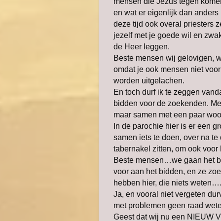
mensen die Jezus tegen komen,
en wat er eigenlijk
dan anders 
deze tijd ook overal priesters 
jezelf met je goede wil en zwa
de Heer leggen.
Beste mensen wij gelovigen, we
omdat je ook mensen niet voor 
worden uitgelachen.
En toch durf ik te zeggen vand
bidden voor de zoekenden. M
maar samen met een paar woor
In de parochie hier is er een 
samen iets te doen, over na te
tabernakel zitten, om ook voor 
Beste mensen…we gaan het bel
voor aan het bidden, en ze zo
hebben hier, die niets weten…
Ja, en vooral niet vergeten d
met problemen geen raad wet
Geest dat wij nu een NIE