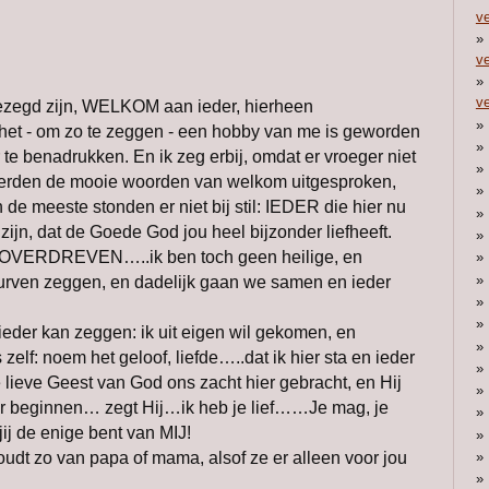
ve
ve
ve
gezegd zijn, WELKOM aan ieder, hierheen
het - om zo te zeggen - een hobby van me is geworden
e benadrukken. En ik zeg erbij, omdat er vroeger niet
erden de mooie woorden van welkom uitgesproken,
n de meeste stonden er niet bij stil: IEDER die hier nu
ijn, dat de Goede God jou heel bijzonder liefheeft.
 OVERDREVEN…..ik ben toch geen heilige, en
durven zeggen, en dadelijk gaan we samen en ieder
.ieder kan zeggen: ik uit eigen wil gekomen, en
zelf: noem het geloof, liefde…..dat ik hier sta en ieder
de lieve Geest van God ons zacht hier gebracht, en Hij
ar beginnen… zegt Hij…ik heb je lief……Je mag, je
ij de enige bent van MIJ!
houdt zo van papa of mama, alsof ze er alleen voor jou