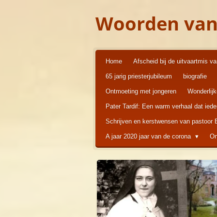
Ga
Woorden van
direct
naar
de
hoofdinhoud
Home
Afscheid bij de uitvaartmis v
65 jarig priesterjubileum
biografie
Ontmoeting met jongeren
Wonderlij
Pater Tardif: Een warm verhaal dat ied
Schrijven en kerstwensen van pastoor
A jaar 2020 jaar van de corona
On