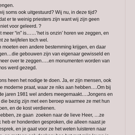
engen.
soms ook uitgestuurd? Wij nu, in deze tijd?
er te weinig priesters zijn want wij zijn geen
niet voor geleerd. ?
et meer “in” is……’het is onzin’ horen we zeggen, en
ze twijfelen toch wel.
n moeten een andere bestemming krijgen, en daar
gen…die gebouwen zijn van eigenaar gewisseld en
 meer over te zeggen…..en monumenten worden van
 Amos werd gezegd.
ons heen het nodige te doen. Ja, er zijn mensen, ook
lle moderne praat, waar ze niks aan hebben….Om bij
af de jaren 1981 wel anders meegemaakt….Jongens en
n die bezig zijn met een beroep waarmee ze met hun
en, en de kost verdienen.
hebben, ze gaan zoeken naar de lieve Heer, …ze
 heb er honderden gesproken, die alleen naast je
sprek, en je gaat voor ze het weten luisteren naar