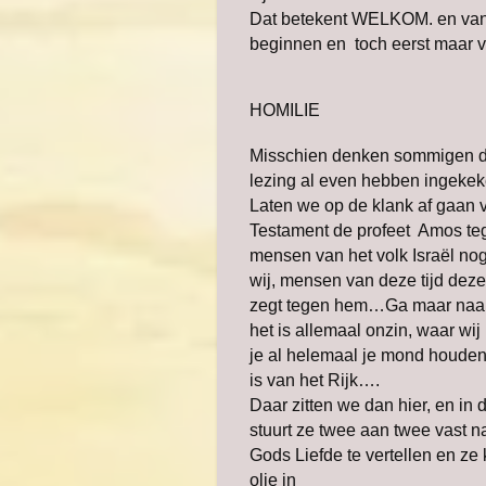
Dat betekent WELKOM. en van
beginnen en toch eerst maar v
HOMILIE
Misschien denken sommigen di
lezing al even hebben ingeke
Laten we op de klank af gaan 
Testament de profeet Amos teg
mensen van het volk Israël nog
wij, mensen van deze tijd deze
zegt tegen hem…Ga maar naar 
het is allemaal onzin, waar wi
je al helemaal je mond houden
is van het Rijk….
Daar zitten we dan hier, en in 
stuurt ze twee aan twee vast n
Gods Liefde te vertellen en z
olie in