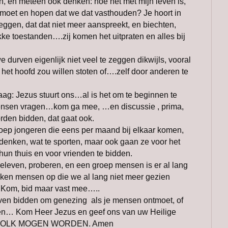
 en meteen ook denken: hoe het met mijn leven is,
moet en hopen dat we dat vasthouden? Je hoort in
zeggen, dat dat niet meer aanspreekt, en biechten,
kke toestanden….zij komen het uitpraten en alles bij
 durven eigenlijk niet veel te zeggen dikwijls, vooral
het hoofd zou willen stoten of….zelf door anderen te
aag: Jezus stuurt ons…al is het om te beginnen te
ensen vragen…kom ga mee, …en discussie , prima,
den bidden, dat gaat ook.
groep jongeren die eens per maand bij elkaar komen,
 denken, wat te sporten, maar ook gaan ze voor het
hun thuis en voor vrienden te bidden.
even, proberen, en een groep mensen is er al lang
eken mensen op die we al lang niet meer gezien
.Kom, bid maar vast mee…..
urven bidden om genezing als je mensen ontmoet, of
en… Kom Heer Jezus en geef ons van uw Heilige
UW VOLK MOGEN WORDEN. Amen