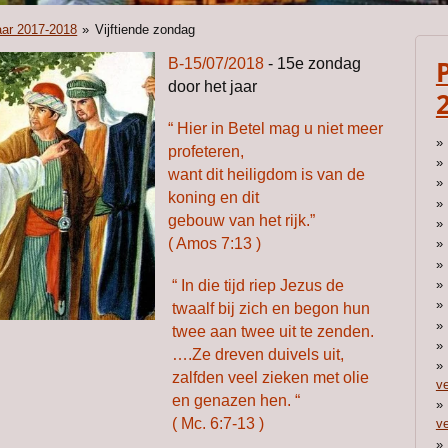
aar 2017-2018
»
Vijftiende zondag
B-15/07/2018
- 15e zondag
door het jaar
“ Hier in Betel mag u niet meer
profeteren,
want dit heiligdom is van de
koning en dit
gebouw van het rijk.”
( Amos 7:13 )
“ In die tijd riep Jezus de
twaalf bij zich
en begon hun
twee aan twee uit te zenden.
….Ze dreven duivels uit,
zalfden veel zieken
met olie
ve
en genazen hen. “
( Mc. 6:7-13 )
ve