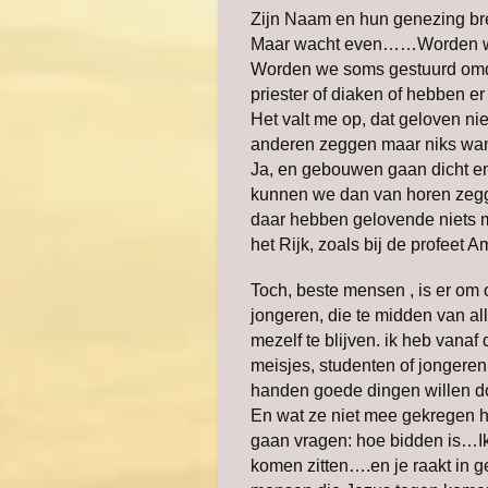
Zijn Naam en hun genezing br
Maar wacht even……Worden wij 
Worden we soms gestuurd omdat 
priester of diaken of hebben er 
Het valt me op, dat geloven ni
anderen zeggen maar niks want 
Ja, en gebouwen gaan dicht e
kunnen we dan van horen zeg
daar hebben gelovende niets
het Rijk, zoals bij de profeet
Toch, beste mensen , is er om 
jongeren, die te midden van a
mezelf te blijven. ik heb van
meisjes, studenten of jongere
handen goede dingen willen do
En wat ze niet mee gekregen 
gaan vragen: hoe bidden is…Ik
komen zitten….en je raakt in ge