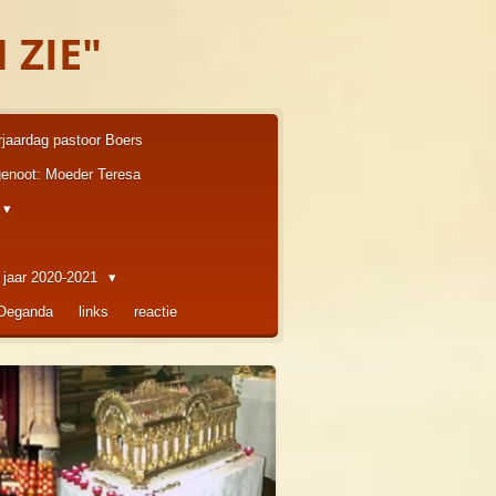
 ZIE"
rjaardag pastoor Boers
enoot: Moeder Teresa
 jaar 2020-2021
 Oeganda
links
reactie