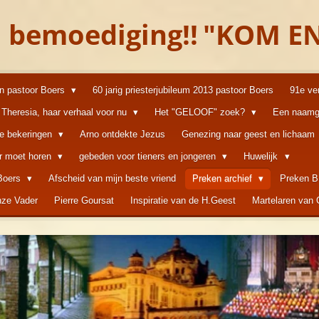
 bemoediging!!
"KOM EN
an pastoor Boers
60 jarig priesterjubileum 2013 pastoor Boers
91e ve
Theresia, haar verhaal voor nu
Het "GELOOF" zoek?
Een naamg
ke bekeringen
Arno ontdekte Jezus
Genezing naar geest en lichaam
er moet horen
gebeden voor tieners en jongeren
Huwelijk
 Boers
Afscheid van mijn beste vriend
Preken archief
Preken B
ze Vader
Pierre Goursat
Inspiratie van de H.Geest
Martelaren van