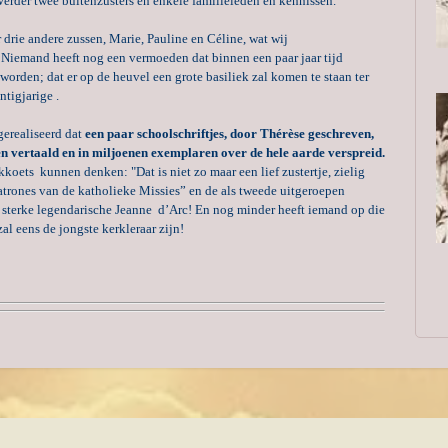
 Verder twee buitenzusters en enkele familieleden en kennissen.
drie andere zussen, Marie, Pauline en Céline, wat wij
.
Niemand heeft nog een vermoeden dat binnen een paar jaar tijd
orden; dat er op de heuvel een grote basiliek zal komen te staan ter
tigjarige .
gerealiseerd dat
een paar schoolschriftjes, door Thérèse geschreven,
n vertaald en in miljoenen exemplaren over de hele aarde verspreid.
kkoets kunnen denken: "Dat is niet zo maar een lief zustertje, zielig
trones van de katholieke Missies” en de als tweede uitgeroepen
 sterke legendarische Jeanne d’Arc! En nog minder heeft iemand op die
 eens de jongste kerkleraar zijn!