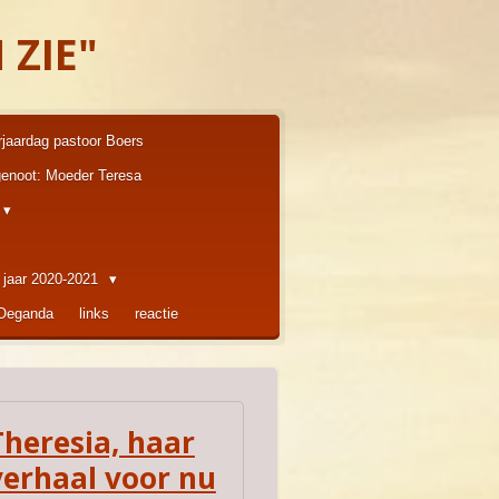
 ZIE"
rjaardag pastoor Boers
enoot: Moeder Teresa
 jaar 2020-2021
 Oeganda
links
reactie
Theresia, haar
verhaal voor nu