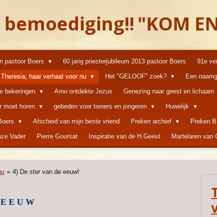
 bemoediging!!
"KOM EN
an pastoor Boers
60 jarig priesterjubileum 2013 pastoor Boers
91e ve
Theresia, haar verhaal voor nu
Het "GELOOF" zoek?
Een naamg
ke bekeringen
Arno ontdekte Jezus
Genezing naar geest en lichaam
er moet horen
gebeden voor tieners en jongeren
Huwelijk
 Boers
Afscheid van mijn beste vriend
Preken archief
Preken B
ze Vader
Pierre Goursat
Inspiratie van de H.Geest
Martelaren van
nu
»
4) De ster van de eeuw!
 E E U W