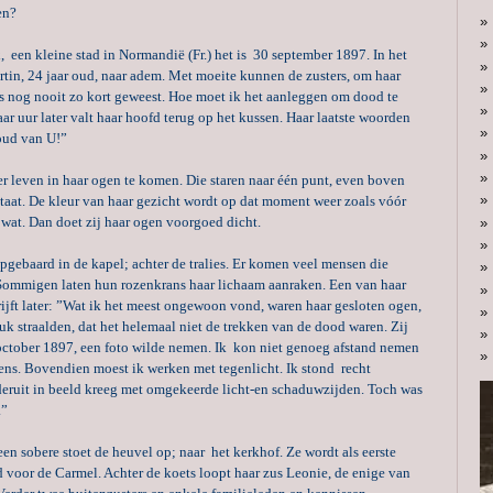
ien?
, een kleine stad in Normandië (Fr.) het is 30 september 1897. In het
tin, 24 jaar oud, naar adem. Met moeite kunnen de zusters, om haar
s nog nooit zo kort geweest. Hoe moet ik het aanleggen om dood te
ar uur later valt haar hoofd terug op het kussen. Haar laatste woorden
houd van U!”
r leven in haar ogen te komen. Die staren naar één punt, even boven
staat. De kleur van haar gezicht wordt op dat moment weer zoals vóór
f wat. Dan doet zij haar ogen voorgoed dicht.
pgebaard in de kapel; achter de tralies. Er komen veel mensen die
Sommigen laten hun rozenkrans haar lichaam aanraken. Een van haar
hrijft later: ”Wat ik het meest ongewoon vond, waren haar gesloten ogen,
uk straalden, dat het helemaal niet de trekken van de dood waren. Zij
october 1897, een foto wilde nemen. Ik kon niet genoeg afstand nemen
lens. Bovendien moest ik werken met tegenlicht. Ik stond recht
deruit in beeld kreeg met omgekeerde licht-en schaduwzijden. Toch was
.”
een sobere stoet de heuvel op; naar het kerkhof. Ze wordt als eerste
 voor de Carmel. Achter de koets loopt haar zus Leonie, de enige van