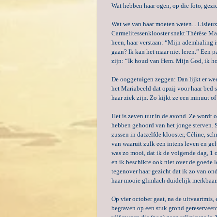
Wat hebben haar ogen, op die foto, gez
Wat we van haar moeten weten...
Lisieux
Carmelitessenklooster snakt Thérèse Mar
heen, haar verstaan: “Mijn ademhaling i
gaan? Ik kan het maar niet leren.” Een pa
zijn: “Ik houd van Hem. Mijn God, ik 
De ooggetuigen zeggen: Dan lijkt er wee
het Mariabeeld dat opzij voor haar bed 
haar ziek zijn. Zo kijkt ze een minuut o
Het is zeven uur in de avond. Ze wordt o
hebben gehoord van het jonge sterven. 
zussen in datzelfde klooster, Céline, sc
van waaruit zulk een intens leven en gel
was zo mooi, dat ik de volgende dag, 1 
en ik beschikte ook niet over de goede 
tegenover haar gezicht dat ik zo van on
haar mooie glimlach duidelijk merkbaar
Op vier october gaat, na de uitvaartmis, 
begraven op een stuk grond gereserveerd