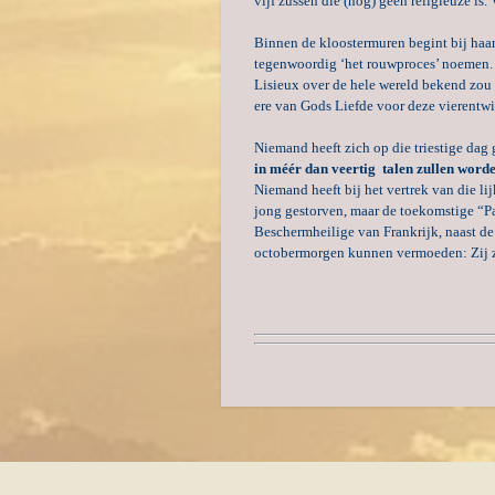
vijf zussen die (nog) geen religieuze is.
Binnen de kloostermuren begint bij haar 
tegenwoordig ‘het rouwproces’ noemen
Lisieux over de hele wereld bekend zou w
ere van Gods Liefde voor deze vierentwin
Niemand heeft zich op die triestige dag 
in méér dan veertig talen zullen worde
Niemand heeft bij het vertrek van die lij
jong gestorven, maar de toekomstige “Pa
Beschermheilige van Frankrijk, naast de
octobermorgen kunnen vermoeden: Zij zal