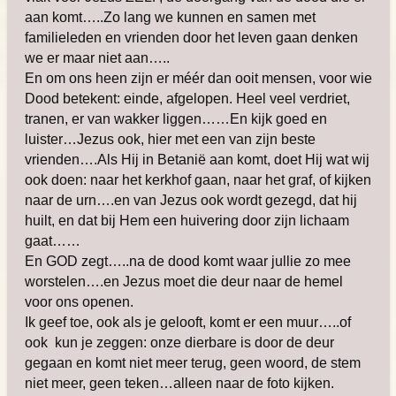
aan komt…..Zo lang we kunnen en samen met
familieleden en vrienden door het leven gaan denken
we er maar niet aan…..
En om ons heen zijn er méér dan ooit mensen, voor wie
Dood betekent: einde, afgelopen. Heel veel verdriet,
tranen, er van wakker liggen……En kijk goed en
luister…Jezus ook, hier met een van zijn beste
vrienden….Als Hij in Betanië aan komt, doet Hij wat wij
ook doen: naar het kerkhof gaan, naar het graf, of kijken
naar de urn….en van Jezus ook wordt gezegd, dat hij
huilt, en dat bij Hem een huivering door zijn lichaam
gaat……
En GOD zegt…..na de dood komt waar jullie zo mee
worstelen….en Jezus moet die deur naar de hemel
voor ons openen.
Ik geef toe, ook als je gelooft, komt er een muur…..of
ook kun je zeggen: onze dierbare is door de deur
gegaan en komt niet meer terug, geen woord, de stem
niet meer, geen teken…alleen naar de foto kijken.