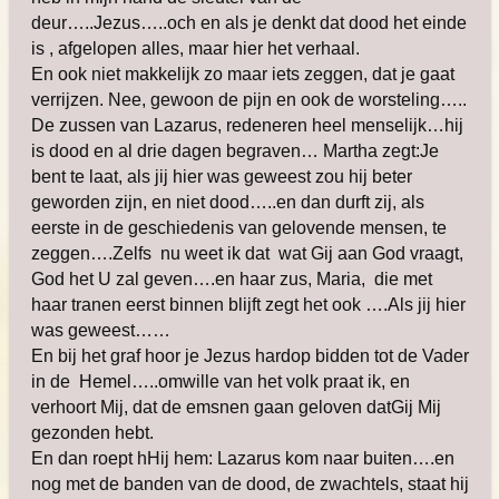
deur…..Jezus…..och en als je denkt dat dood het einde
is , afgelopen alles, maar hier het verhaal.
En ook niet makkelijk zo maar iets zeggen, dat je gaat
verrijzen. Nee, gewoon de pijn en ook de worsteling…..
De zussen van Lazarus, redeneren heel menselijk…hij
is dood en al drie dagen begraven… Martha zegt:Je
bent te laat, als jij hier was geweest zou hij beter
geworden zijn, en niet dood…..en dan durft zij, als
eerste in de geschiedenis van gelovende mensen, te
zeggen….Zelfs nu weet ik dat wat Gij aan God vraagt,
God het U zal geven….en haar zus, Maria, die met
haar tranen eerst binnen blijft zegt het ook ….Als jij hier
was geweest……
En bij het graf hoor je Jezus hardop bidden tot de Vader
in de Hemel…..omwille van het volk praat ik, en
verhoort Mij, dat de emsnen gaan geloven datGij Mij
gezonden hebt.
En dan roept hHij hem: Lazarus kom naar buiten….en
nog met de banden van de dood, de zwachtels, staat hij