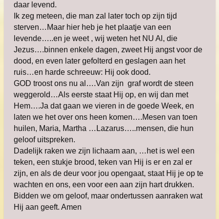
daar levend.
Ik zeg meteen, die man zal later toch op zijn tijd
sterven…Maar hier heb je het plaatje van een
levende…..en je weet , wij weten het NU Al, die
Jezus….binnen enkele dagen, zweet Hij angst voor de
dood, en even later gefolterd en geslagen aan het
ruis…en harde schreeuw: Hij ook dood.
GOD troost ons nu al….Van zijn graf wordt de steen
weggerold…Als eerste staat Hij op, en wij dan met
Hem….Ja dat gaan we vieren in de goede Week, en
laten we het over ons heen komen….Mesen van toen
huilen, Maria, Martha …Lazarus…..mensen, die hun
geloof uitspreken.
Dadelijk raken we zijn lichaam aan, …het is wel een
teken, een stukje brood, teken van Hij is er en zal er
zijn, en als de deur voor jou opengaat, staat Hij je op te
wachten en ons, een voor een aan zijn hart drukken.
Bidden we om geloof, maar ondertussen aanraken wat
Hij aan geeft. Amen