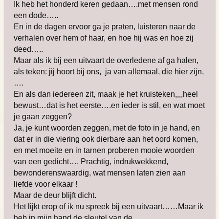
Ik heb het honderd keren gedaan….met mensen rond
een dode…..
En in de dagen ervoor ga je praten, luisteren naar de
verhalen over hem of haar, en hoe hij was en hoe zij
deed…..
Maar als ik bij een uitvaart de overledene af ga halen,
als teken: jij hoort bij ons, ja van allemaal, die hier zijn,
….
En als dan iedereen zit, maak je het kruisteken,,,,heel
bewust…dat is het eerste….en ieder is stil, en wat moet
je gaan zeggen?
Ja, je kunt woorden zeggen, met de foto in je hand, en
dat er in die viering ook dierbare aan het oord komen,
en met moeite en in tarnen proberen mooie woorden
van een gedicht…. Prachtig, indrukwekkend,
bewonderenswaardig, wat mensen laten zien aan
liefde voor elkaar !
Maar de deur blijft dicht.
Het lijkt erop of ik nu spreek bij een uitvaart……Maar ik
heb in mijn hand de sleutel van de