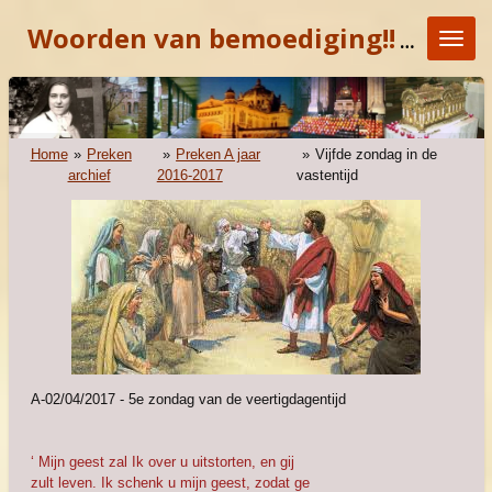
Ga
Woorden van bemoediging!!
"KOM E
direct
naar
de
hoofdinhoud
Home
»
Preken
»
Preken A jaar
»
Vijfde zondag in de
archief
2016-2017
vastentijd
A-02/04/2017 - 5e zondag van de veertigdagentijd
‘ Mijn geest zal Ik over u uitstorten, en gij
zult leven. Ik schenk u mijn geest, zodat ge