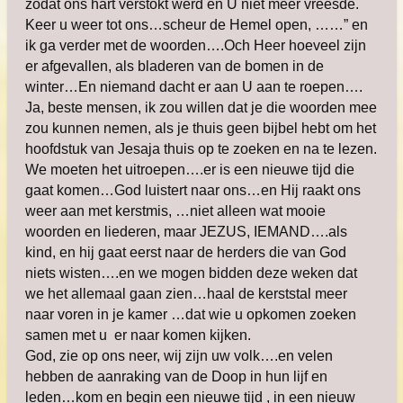
zodat ons hart verstokt werd en U niet meer vreesde.
Keer u weer tot ons…scheur de Hemel open, ……” en
ik ga verder met de woorden….Och Heer hoeveel zijn
er afgevallen, als bladeren van de bomen in de
winter…En niemand dacht er aan U aan te roepen….
Ja, beste mensen, ik zou willen dat je die woorden mee
zou kunnen nemen, als je thuis geen bijbel hebt om het
hoofdstuk van Jesaja thuis op te zoeken en na te lezen.
We moeten het uitroepen….er is een nieuwe tijd die
gaat komen…God luistert naar ons…en Hij raakt ons
weer aan met kerstmis, …niet alleen wat mooie
woorden en liederen, maar JEZUS, IEMAND….als
kind, en hij gaat eerst naar de herders die van God
niets wisten….en we mogen bidden deze weken dat
we het allemaal gaan zien…haal de kerststal meer
naar voren in je kamer …dat wie u opkomen zoeken
samen met u er naar komen kijken.
God, zie op ons neer, wij zijn uw volk….en velen
hebben de aanraking van de Doop in hun lijf en
leden…kom en begin een nieuwe tijd , in een nieuw