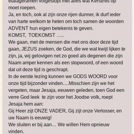
etalageramen volgestopt met alles wat Kerstmis op
moet roepen.
Ja, en toch, ook al zijn onze rijen dunner, ik durf ieder
van harte welkom te heten om toch samen de woorden
ADVENT hun eigen betekenis te geven.
KOMST, TOEKOMST …..
We gaan, met de mensen die met ons door deze tijd
gaan, JEZUS zoeken, de God, die we wat kwijt lijken te
zijn, ja, wij gelovigen net zo goed als degenen die zijn
Naam amper kennen als een stopwoord, of een woord
dat uit deze tijd is geschrapt.
In de eerste lezing kunnen we GODS WOORD voor
onze tijd bijzonder vinden….Misschien zijn we het
vergeten, maar Jesaja, eeuwen geleden, toen God een
verre God leek te zijn voor het Joodse volk, roept
Jesaja hem aan:
Gij Heer zijt ONZE VADER, Gij zijt onze Verlosser, en
uw Naam is eeuwig!
We sluiten er bij aan… We willen Hem opnieuw
vinden.