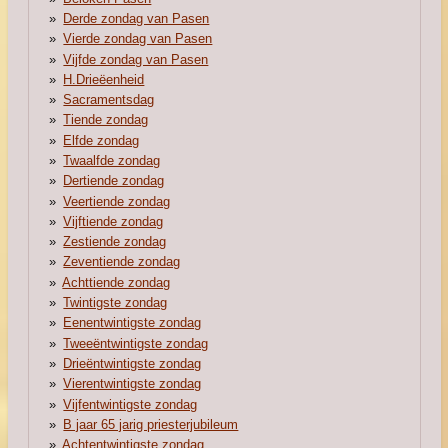
Derde zondag van Pasen
Vierde zondag van Pasen
Vijfde zondag van Pasen
H.Drieëenheid
Sacramentsdag
Tiende zondag
Elfde zondag
Twaalfde zondag
Dertiende zondag
Veertiende zondag
Vijftiende zondag
Zestiende zondag
Zeventiende zondag
Achttiende zondag
Twintigste zondag
Eenentwintigste zondag
Tweeëntwintigste zondag
Drieëntwintigste zondag
Vierentwintigste zondag
Vijfentwintigste zondag
B jaar 65 jarig priesterjubileum
Achtentwintigste zondag