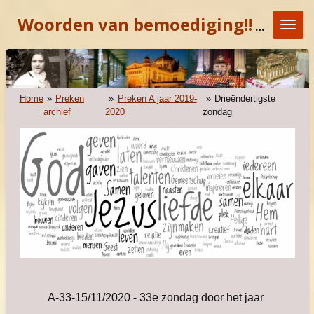
Ga
Woorden van bemoediging!!
"KOM E
direct
naar
de
hoofdinhoud
Home
»
Preken
»
Preken A jaar 2019-
»
Drieëndertigste
archief
2020
zondag
A-33-15/11/2020 - 33e zondag door het jaar