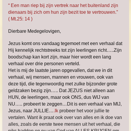
“ Een man riep bij zijn vertrek naar het buitenland
zijn
dienaars bij zich om hun zijn bezit toe te vertrouwen.”
( Mt.25: 14 )
Dierbare Medegelovigen,
Jezus komt ons vandaag tegemoet met een verhaal dat
Hij kennelijk rechtstreeks tot zijn leerlingen richt…..Zijn
boodschap kan kort zijn, maar hier wordt een lang
verhaal over drie personen verteld.
Het is mij de laatste jaren opgevallen, dat we in dit
verhaal, wij mensen, mannen en vrouwen, ook van
deze tijd, die tegenwoordig met zulke bijzonder grote
geldzaken bezig zijn….. Dat JEZUS niet alleen aan
HUN, de leerlingen, maar ook ONS, dus WIJ van
NU….. probeert te zeggen…Dit is een verhaal van MIJ,
Jezus, naar JULLIE…
.Ik
probeer het voor jullie te
vertalen. Want ik praat ook over van alles en ik doe van
alles, zoals de eerste twee mensen uit het verhaal, die
niks hadden en nu van God van ALLES KRIJGEN om