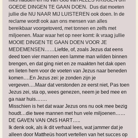
GOEDE DINGEN TE GAAN DOEN. Dus dat moeten
jullie die NU NAAR MIJ LUISTEREN ook doen. In de
reclame wordt ook aan ons mensen van alles
bereikbaar voorgetoverd, met tonnen en zelfs met
miljoenen. Maar waar het op neer komt: i
k vraag jullie
MOOIE DINGEN TE GAAN DOEN VOOR JE
MEDEMENSEN……
Liefde, of, zoals Jezus dat eens
deed toen vier mannen een lamme man wilden binnen
brengen, en dat ging niet en ze maakten het dak open
en lieten hem voor de voeten van Jezus naar beneden
komen….En Jezus zei: je zonden zijn je
vergeven….Maar dat verstonden ze eerst niet, Pas toen
Jezus zei, sta op, wees genezen, neem je bed mee en
ga naar huis…….
Misschien is het dat waar Jezus ons nu ook mee bezig
houdt…die twee mannen met hun vele miljoenen……
DE GAVEN VAN ONS HART…..
Ik denk ook, als ik dit verhaal lees, wat jammer dat je
alleen door Mattheüs hoort vertellen van het succes op