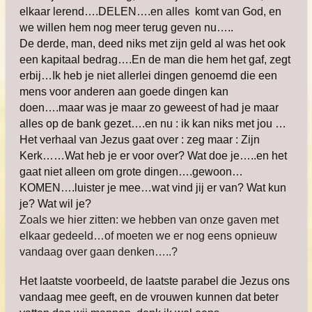
elkaar lerend….DELEN….en alles komt van God, en
we willen hem nog meer terug geven nu…..
De derde, man, deed niks met zijn geld al was het ook
een kapitaal bedrag….En de man die hem het gaf, zegt
erbij…Ik heb je niet allerlei dingen genoemd die een
mens voor anderen aan goede dingen kan
doen….maar was je maar zo geweest of had je maar
alles op de bank gezet….en nu : ik kan niks met jou …
Het verhaal van Jezus gaat over : zeg maar : Zijn
Kerk……Wat heb je er voor over? Wat doe je…..en het
gaat niet alleen om grote dingen….gewoon…
KOMEN….luister je mee…wat vind jij er van? Wat kun
je? Wat wil je?
Zoals we hier zitten: we hebben van onze gaven met
elkaar gedeeld…of moeten we er nog eens opnieuw
vandaag over gaan denken…..?
Het laatste voorbeeld, de laatste parabel die Jezus ons
vandaag mee geeft, en de vrouwen kunnen dat beter