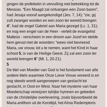
gingen de profetieën in vervulling met betrekking tot de
Messias. “Een Maagd zal ontvangen een Zoon baren”,
had Jesaja vooraf aangekondigd (Jes. 7, 14); “zie, gij
zult zwanger worden en een zoon ter wereld brengen
4
”, had de engel Gabriel aan Maria gezegd (Lc. 1, 31);
en nog een engel van de Heer - vertelt de evangelist
Matteüs - verscheen in een droom aan Jozef en stelde
hem gerust met de woorden: “wees niet bevreesd
Maria, uw vrouw, tot u te nemen, want het Kind in haar
schoot
5
, is van de Heilige Geest. Zij zal een zoon ter
wereld brengen
6
” (Mt. 1, 20-21).
5
De titel van Moeder van God is het fundament van alle
andere titels waarmee Onze Lieve Vrouw vereerd is en
nog steeds wordt aangeroepen van geslacht tot
geslacht, in Oost en West. Naar het mysterie van haar
Moederschap verwijzen talrijke hymnen en gebeden
van de christelijke overlevering, zoals bijvoorbeeld de
Maria-antifoon uit de Kersttijd, het Alma Redemptoris