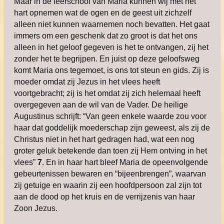
Maar in de leerschool van Maria kunnen wij met het
hart opnemen wat de ogen en de geest uit zichzelf
alleen niet kunnen waarnemen noch bevatten. Het gaat
immers om een geschenk dat zo groot is dat het ons
alleen in het geloof gegeven is het te ontvangen, zij het
zonder het te begrijpen. En juist op deze geloofsweg
komt Maria ons tegemoet, is ons tot steun en gids. Zij is
moeder omdat zij Jezus in het vlees heeft
voortgebracht; zij is het omdat zij zich helemaal heeft
overgegeven aan de wil van de Vader. De heilige
Augustinus schrijft: “Van geen enkele waarde zou voor
haar dat goddelijk moederschap zijn geweest, als zij de
Christus niet in het hart gedragen had, wat een nog
groter geluk betekende dan toen zij Hem ontving in het
vlees”
7
. En in haar hart bleef Maria de opeenvolgende
gebeurtenissen bewaren en “bijeenbrengen”, waarvan
zij getuige en waarin zij een hoofdpersoon zal zijn tot
aan de dood op het kruis en de verrijzenis van haar
Zoon Jezus.