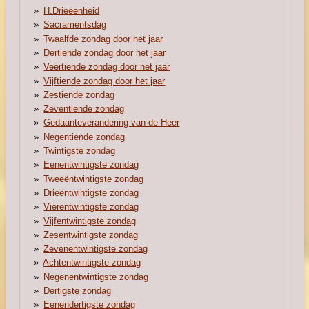
H.Drieëenheid
Sacramentsdag
Twaalfde zondag door het jaar
Dertiende zondag door het jaar
Veertiende zondag door het jaar
Vijftiende zondag door het jaar
Zestiende zondag
Zeventiende zondag
Gedaanteverandering van de Heer
Negentiende zondag
Twintigste zondag
Eenentwintigste zondag
Tweeëntwintigste zondag
Drieëntwintigste zondag
Vierentwintigste zondag
Vijfentwintigste zondag
Zesentwintigste zondag
Zevenentwintigste zondag
Achtentwintigste zondag
Negenentwintigste zondag
Dertigste zondag
Eenendertigste zondag