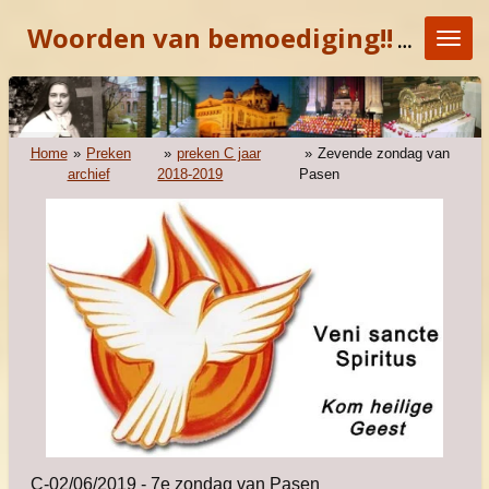
Ga
Woorden van bemoediging!!
"KOM E
direct
naar
de
hoofdinhoud
Home
»
Preken
»
preken C jaar
»
Zevende zondag van
archief
2018-2019
Pasen
C-02/06/2019 - 7e zondag van Pasen