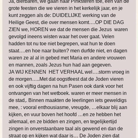
Ja, dierbaren, we gaan naar Pinksteren toe, een van de
grote feesten die we vieren in het kerkelijk jaar, en je
kunt zeggen als de: DUIDELIJKE werking van de
Heilige Geest, die over mensen komt….OP DIE DAG
ZIEN we, HOREN we dat de mensen die Jezus waren
gevolgd ineens wisten waar het over gaat. Velen
hadden tot nu toe niet begrepen, wat hun te doen
staat….en hoe naar buiten? men durfde niet, en dagen
waren ze al al in gebed met Maria en andere vrouwen
en mannen, zoals Jezus hun had aan gegeven.
JA WIJ KENNEN HET VERHAAL wel….storm vroeg in
de morgen…..Met dat oogstfeest dat de Joden vieren
en ook vijftig dagen na hun Pasen ook dank voor het
ontvangen van het wetboek. waren er meer mensen in
de stad,. Binnen maakten de leerlingen iets geweldigs
mee, : vooral enthousiasme, vreugde, …elkaar blij aan
kijken, en vuur boven het hoofd …en ze hebben het
allemaal, en ze bidden en zingen, en tegelijkertijd
zingen in onverstaanbare taal als gewend en dan de
straat op en kijken wat daar is… De Joden zien dat