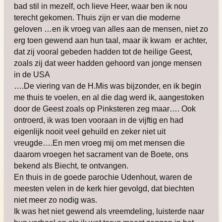
bad stil in mezelf, och lieve Heer, waar ben ik nou
terecht gekomen. Thuis zijn er van die moderne
geloven …en ik vroeg van alles aan de mensen, niet zo
erg toen gewend aan hun taal, maar ik kwam er achter,
dat zij vooral gebeden hadden tot de heilige Geest,
zoals zij dat weer hadden gehoord van jonge mensen
in de USA
….De viering van de H.Mis was bijzonder, en ik begin
me thuis te voelen, en al die dag werd ik, aangestoken
door de Geest zoals op Pinksteren zeg maar…. Ook
ontroerd, ik was toen vooraan in de vijftig en had
eigenlijk nooit veel gehuild en zeker niet uit
vreugde….En men vroeg mij om met mensen die
daarom vroegen het sacrament van de Boete, ons
bekend als Biecht, te ontvangen.
En thuis in de goede parochie Udenhout, waren de
meesten velen in de kerk hier gevolgd, dat biechten
niet meer zo nodig was.
Ik was het niet gewend als vreemdeling, luisterde naar