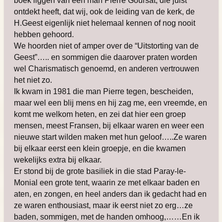
boek liggen van een man Pierre Goursat, die juist
ontdekt heeft, dat wij, ook de leiding van de kerk, de
H.Geest eigenlijk niet helemaal kennen of nog nooit
hebben gehoord.
We hoorden niet of amper over de “Uitstorting van de
Geest”….. en sommigen die daarover praten worden
wel Charismatisch genoemd, en anderen vertrouwen
het niet zo.
Ik kwam in 1981 die man Pierre tegen, bescheiden,
maar wel een blij mens en hij zag me, een vreemde, en
komt me welkom heten, en zei dat hier een groep
mensen, meest Fransen, bij elkaar waren en weer een
nieuwe start wilden maken met hun geloof…..Ze waren
bij elkaar eerst een klein groepje, en die kwamen
wekelijks extra bij elkaar.
Er stond bij de grote basiliek in die stad Paray-le-
Monial een grote tent, waarin ze met elkaar baden en
aten, en zongen, en heel anders dan ik gedacht had en
ze waren enthousiast, maar ik eerst niet zo erg…ze
baden, sommigen, met de handen omhoog,……En ik