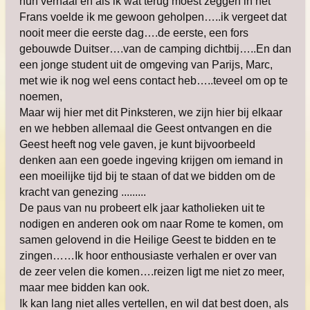
hun verhaal en als ik wat terug moest zeggen in het
Frans voelde ik me gewoon geholpen…..ik vergeet dat
nooit meer die eerste dag….de eerste, een fors
gebouwde Duitser….van de camping dichtbij…..En dan
een jonge student uit de omgeving van Parijs, Marc,
met wie ik nog wel eens contact heb…..teveel om op te
noemen,
Maar wij hier met dit Pinksteren, we zijn hier bij elkaar
en we hebben allemaal die Geest ontvangen en die
Geest heeft nog vele gaven, je kunt bijvoorbeeld
denken aan een goede ingeving krijgen om iemand in
een moeilijke tijd bij te staan of dat we bidden om de
kracht van genezing .........
De paus van nu probeert elk jaar katholieken uit te
nodigen en anderen ook om naar Rome te komen, om
samen gelovend in die Heilige Geest te bidden en te
zingen……Ik hoor enthousiaste verhalen er over van
de zeer velen die komen….reizen ligt me niet zo meer,
maar mee bidden kan ook.
Ik kan lang niet alles vertellen, en wil dat best doen, als