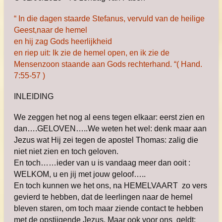
“ In die dagen staarde Stefanus, vervuld van
de heilige
Geest,naar de hemel
en hij zag Gods heerlijkheid
en riep uit: Ik zie de hemel open,
en ik zie de
Mensenzoon staande aan Gods
rechterhand. “
( Hand.
7:55-57 )
INLEIDING
We zeggen het nog al eens tegen elkaar: eerst zien en
dan….GELOVEN…..We weten het wel: denk maar aan
Jezus wat Hij zei tegen de apostel Thomas: zalig die
niet niet zien en toch geloven.
En toch……ieder van u is vandaag meer dan ooit :
WELKOM, u en jij met jouw geloof…..
En toch kunnen we het ons, na HEMELVAART zo vers
gevierd te hebben, dat de leerlingen naar de hemel
bleven staren, om toch maar ziende contact te hebben
met de opstijgende Jezus. Maar ook voor ons geldt: