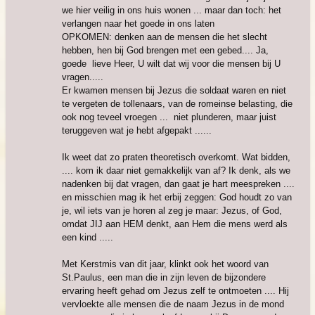
we hier veilig in ons huis wonen ... maar dan toch: het
verlangen naar het goede in ons laten
OPKOMEN: denken aan de mensen die het slecht
hebben, hen bij God brengen met een gebed.... Ja,
goede lieve Heer, U wilt dat wij voor die mensen bij U
vragen.....
Er kwamen mensen bij Jezus die soldaat waren en niet
te vergeten de tollenaars, van de romeinse belasting, die
ook nog teveel vroegen ... niet plunderen, maar juist
teruggeven wat je hebt afgepakt ......
Ik weet dat zo praten theoretisch overkomt. Wat bidden,
.... kom ik daar niet gemakkelijk van af? Ik denk, als we
nadenken bij dat vragen, dan gaat je hart meespreken ....
en misschien mag ik het erbij zeggen: God houdt zo van
je, wil iets van je horen al zeg je maar: Jezus, of God,
omdat JIJ aan HEM denkt, aan Hem die mens werd als
een kind .....
Met Kerstmis van dit jaar, klinkt ook het woord van
St.Paulus, een man die in zijn leven de bijzondere
ervaring heeft gehad om Jezus zelf te ontmoeten .... Hij
vervloekte alle mensen die de naam Jezus in de mond