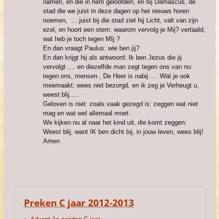
namen, en die in hem geloofden, en bij Damascus, de
stad die we juist in deze dagen op het nieuws horen
noemen, ... juist bij die stad ziet hij Licht, valt van zijn
ezel, en hoort een stem: waarom vervolg je Mij? vertaald,
wat heb je toch tegen MIj ?
En dan vraagt Paulus: wie ben jij?
En dan krijgt hij als antwoord: Ik ben Jezus die jij
vervolgt .... en diezelfde man zegt tegen ons van nu:
tegen ons, mensen , De Heer is nabij .... Wat je ook
meemaakt: wees niet bezorgd, en ik zeg je Verheugt u,
weest blij.....
Geloven is niet: zoals vaak gezegd is: zeggen wat niet
mag en wat wel allemaal moet.
We kijken nu al naar het kind uit, die komt zeggen:
Weest blij, want IK ben dicht bij, in jouw leven, wees blij!
Amen
Preken C jaar 2012-2013