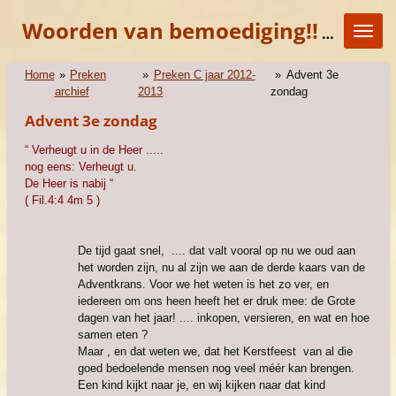
Ga
Woorden van bemoediging!!
"KOM E
direct
naar
de
Home
»
Preken
»
Preken C jaar 2012-
»
Advent 3e
hoofdinhoud
archief
2013
zondag
Advent 3e zondag
“ Verheugt u in de Heer .....
nog eens: Verheugt u.
De Heer is nabij “
( Fil.4:4 4m 5 )
De tijd gaat snel, .... dat valt vooral op nu we oud aan
het worden zijn, nu al zijn we aan de derde kaars van de
Adventkrans. Voor we het weten is het zo ver, en
iedereen om ons heen heeft het er druk mee: de Grote
dagen van het jaar! .... inkopen, versieren, en wat en hoe
samen eten ?
Maar , en dat weten we, dat het Kerstfeest van al die
goed bedoelende mensen nog veel méér kan brengen.
Een kind kijkt naar je, en wij kijken naar dat kind