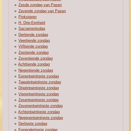
Zesde zondag van Pasen
Zevende zondag van Pasen
Pinksteren
H. Drie-Eenheid
Sacramentsdag
Dertiende zondag
Veertiende zondag
Vijftiende zondag
Zestiende zondag
Zeventiende zondag
Achttiende zondag
Negentiende zondag
Eenentwintigste zondag
Tweeëntwintigste zondag
Drieëntwintigste zondag
Vierentwintigste zondag
Zesentwintigste zondag
Zevenentwintigste zondag
Achtentwintigste zondag
Negenentwintigste zondag
Dertigste zondag
Eenendertigste zondag