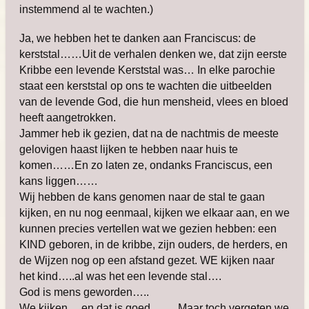
instemmend al te wachten.)
Ja, we hebben het te danken aan Franciscus: de
kerststal……Uit de verhalen denken we, dat zijn eerste
Kribbe een levende Kerststal was… In elke parochie
staat een kerststal op ons te wachten die uitbeelden
van de levende God, die hun mensheid, vlees en bloed
heeft aangetrokken.
Jammer heb ik gezien, dat na de nachtmis de meeste
gelovigen haast lijken te hebben naar huis te
komen……En zo laten ze, ondanks Franciscus, een
kans liggen……
Wij hebben de kans genomen naar de stal te gaan
kijken, en nu nog eenmaal, kijken we elkaar aan, en we
kunnen precies vertellen wat we gezien hebben: een
KIND geboren, in de kribbe, zijn ouders, de herders, en
de Wijzen nog op een afstand gezet. WE kijken naar
het kind…..al was het een levende stal….
God is mens geworden…..
We kijken….en dat is goed,…… Maar toch vergeten we