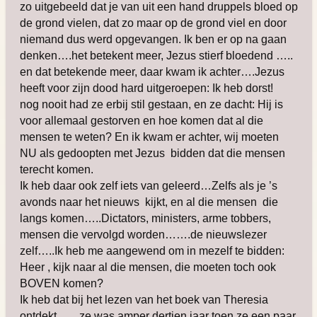
zo uitgebeeld dat je van uit een hand druppels bloed op
de grond vielen, dat zo maar op de grond viel en door
niemand dus werd opgevangen. Ik ben er op na gaan
denken….het betekent meer, Jezus stierf bloedend …..
en dat betekende meer, daar kwam ik achter….Jezus
heeft voor zijn dood hard uitgeroepen: Ik heb dorst!
nog nooit had ze erbij stil gestaan, en ze dacht: Hij is
voor allemaal gestorven en hoe komen dat al die
mensen te weten? En ik kwam er achter, wij moeten
NU als gedoopten met Jezus bidden dat die mensen
terecht komen.
Ik heb daar ook zelf iets van geleerd…Zelfs als je ’s
avonds naar het nieuws kijkt, en al die mensen die
langs komen…..Dictators, ministers, arme tobbers,
mensen die vervolgd worden…….de nieuwslezer
zelf…..Ik heb me aangewend om in mezelf te bidden:
Heer , kijk naar al die mensen, die moeten toch ook
BOVEN komen?
Ik heb dat bij het lezen van het boek van Theresia
ontdekt……ze was amper dertien jaar toen ze een paar