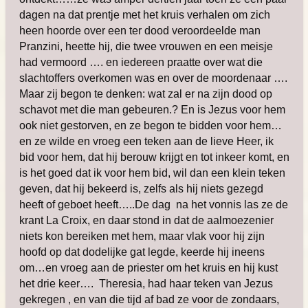
dagen na dat prentje met het kruis verhalen om zich
heen hoorde over een ter dood veroordeelde man
Pranzini, heette hij, die twee vrouwen en een meisje
had vermoord …. en iedereen praatte over wat die
slachtoffers overkomen was en over de moordenaar ….
Maar zij begon te denken: wat zal er na zijn dood op
schavot met die man gebeuren.? En is Jezus voor hem
ook niet gestorven, en ze begon te bidden voor hem…
en ze wilde en vroeg een teken aan de lieve Heer, ik
bid voor hem, dat hij berouw krijgt en tot inkeer komt, en
is het goed dat ik voor hem bid, wil dan een klein teken
geven, dat hij bekeerd is, zelfs als hij niets gezegd
heeft of geboet heeft…..De dag na het vonnis las ze de
krant La Croix, en daar stond in dat de aalmoezenier
niets kon bereiken met hem, maar vlak voor hij zijn
hoofd op dat dodelijke gat legde, keerde hij ineens
om…en vroeg aan de priester om het kruis en hij kust
het drie keer…. Theresia, had haar teken van Jezus
gekregen , en van die tijd af bad ze voor de zondaars,