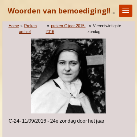
Ga
Woorden van bemoediging!!
"KOM E
direct
naar
de
Home
»
Preken
»
preken C jaar 2015-
»
Vierentwintigste
hoofdinhoud
archief
2016
zondag
C-24- 11/09/2016 - 24e zondag door het jaar