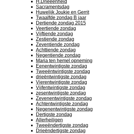
H.Drieëenheid
Sacramentsdag
Huwelijk Joukje en Gerrit
Twaalfde zondag B jaar
Dertiende zondag 2015
Veertiende zondag
Vijftiende zondag
Zestiende zondag
Zeventiende zondag
Achttiende zondag
Negentiende zondag
Maria ten hemel opneming
Eenentwintigste zondag
Tweeëntwintigste zondag
drieëntwintigste zondag
Vierentwintigste zondag
Vijfentwintigste zondag
zesentwintigste zondag
Zevenentwintigste zondag
Achtentwintigste zondag
Negenentwintigste zondag
Dertigste zondag
Allerheiligen
Tweeëndertigste zondag
Drieëndertigste zondag