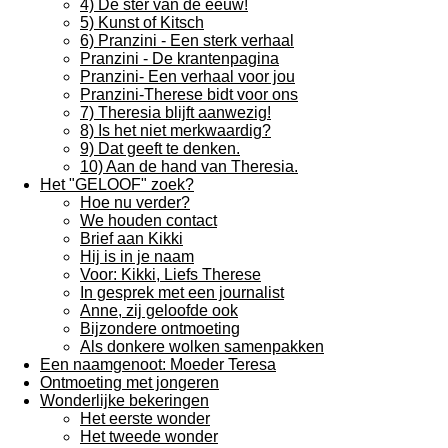
4) De ster van de eeuw!
5) Kunst of Kitsch
6) Pranzini - Een sterk verhaal
Pranzini - De krantenpagina
Pranzini- Een verhaal voor jou
Pranzini-Therese bidt voor ons
7) Theresia blijft aanwezig!
8) Is het niet merkwaardig?
9) Dat geeft te denken.
10) Aan de hand van Theresia.
Het "GELOOF" zoek?
Hoe nu verder?
We houden contact
Brief aan Kikki
Hij is in je naam
Voor: Kikki, Liefs Therese
In gesprek met een journalist
Anne, zij geloofde ook
Bijzondere ontmoeting
Als donkere wolken samenpakken
Een naamgenoot: Moeder Teresa
Ontmoeting met jongeren
Wonderlijke bekeringen
Het eerste wonder
Het tweede wonder