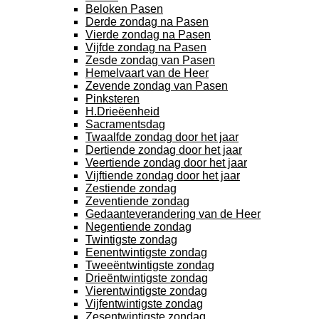
Beloken Pasen
Derde zondag na Pasen
Vierde zondag na Pasen
Vijfde zondag na Pasen
Zesde zondag van Pasen
Hemelvaart van de Heer
Zevende zondag van Pasen
Pinksteren
H.Drieëenheid
Sacramentsdag
Twaalfde zondag door het jaar
Dertiende zondag door het jaar
Veertiende zondag door het jaar
Vijftiende zondag door het jaar
Zestiende zondag
Zeventiende zondag
Gedaanteverandering van de Heer
Negentiende zondag
Twintigste zondag
Eenentwintigste zondag
Tweeëntwintigste zondag
Drieëntwintigste zondag
Vierentwintigste zondag
Vijfentwintigste zondag
Zesentwintigste zondag