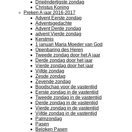
Drieëndertigste zondag
Christus Koning
Preken A jaar 2016-2017
Advent Eerste zondag
Adventsgedachte
Advent Derde zondag
advent Vierde zondag
Kerstmis
1 januari Maria Moeder van God
Openbaring des Heren
Tweede zondag door het A jaar
Derde zondag door het jaar
Vierde zondag door het jaar
Vijfde zondag
Zesde zondag
Zevende zondag
Boodschap voor de vastentijd
Eerste zondag in de vastentijd
Tweede zondag in de vastentijd
Derde zondag in de vastentijd
Vierde zondag in de vastentijd
Vijfde zondag in de vastentijd
Palmzondag
Pasen
Beloken Pasen