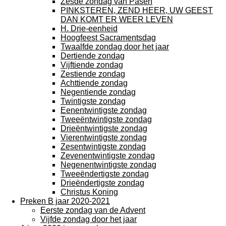
Zesde zondag van Pasen
PINKSTEREN, ZEND HEER, UW GEEST
DAN KOMT ER WEER LEVEN
H. Drie-eenheid
Hoogfeest Sacramentsdag
Twaalfde zondag door het jaar
Dertiende zondag
Vijftiende zondag
Zestiende zondag
Achttiende zondag
Negentiende zondag
Twintigste zondag
Eenentwintigste zondag
Tweeëntwintigste zondag
Drieëntwintigste zondag
Vierentwintigste zondag
Zesentwintigste zondag
Zevenentwintigste zondag
Negenentwintigste zondag
Tweeëndertigste zondag
Drieëndertigste zondag
Christus Koning
Preken B jaar 2020-2021
Eerste zondag van de Advent
Vijfde zondag door het jaar