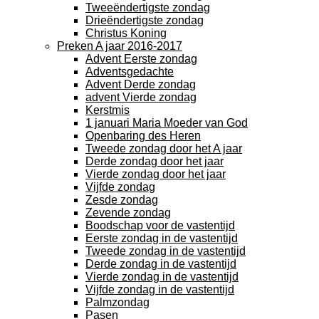
Tweeëndertigste zondag
Drieëndertigste zondag
Christus Koning
Preken A jaar 2016-2017
Advent Eerste zondag
Adventsgedachte
Advent Derde zondag
advent Vierde zondag
Kerstmis
1 januari Maria Moeder van God
Openbaring des Heren
Tweede zondag door het A jaar
Derde zondag door het jaar
Vierde zondag door het jaar
Vijfde zondag
Zesde zondag
Zevende zondag
Boodschap voor de vastentijd
Eerste zondag in de vastentijd
Tweede zondag in de vastentijd
Derde zondag in de vastentijd
Vierde zondag in de vastentijd
Vijfde zondag in de vastentijd
Palmzondag
Pasen