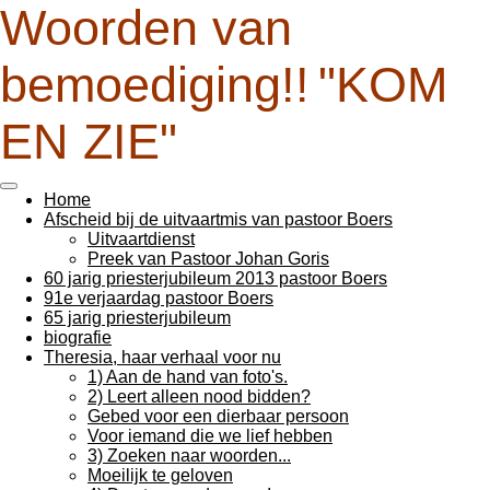
Woorden van
Ga
direct
naar
bemoediging!!
"KOM
de
hoofdinhoud
EN ZIE"
Home
Afscheid bij de uitvaartmis van pastoor Boers
Uitvaartdienst
Preek van Pastoor Johan Goris
60 jarig priesterjubileum 2013 pastoor Boers
91e verjaardag pastoor Boers
65 jarig priesterjubileum
biografie
Theresia, haar verhaal voor nu
1) Aan de hand van foto's.
2) Leert alleen nood bidden?
Gebed voor een dierbaar persoon
Voor iemand die we lief hebben
3) Zoeken naar woorden...
Moeilijk te geloven