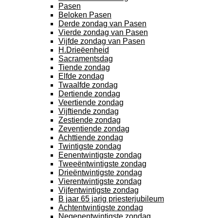
Pasen
Beloken Pasen
Derde zondag van Pasen
Vierde zondag van Pasen
Vijfde zondag van Pasen
H.Drieëenheid
Sacramentsdag
Tiende zondag
Elfde zondag
Twaalfde zondag
Dertiende zondag
Veertiende zondag
Vijftiende zondag
Zestiende zondag
Zeventiende zondag
Achttiende zondag
Twintigste zondag
Eenentwintigste zondag
Tweeëntwintigste zondag
Drieëntwintigste zondag
Vierentwintigste zondag
Vijfentwintigste zondag
B jaar 65 jarig priesterjubileum
Achtentwintigste zondag
Negenentwintigste zondag