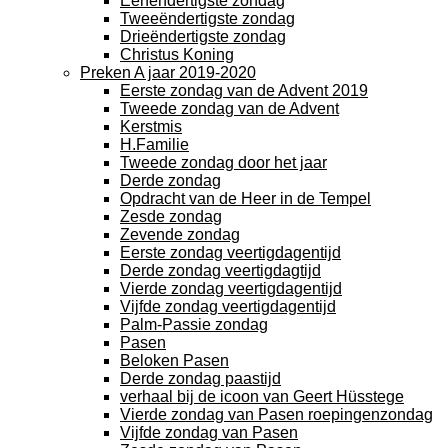
Eenendertigste zondag
Tweeëndertigste zondag
Drieëndertigste zondag
Christus Koning
Preken A jaar 2019-2020
Eerste zondag van de Advent 2019
Tweede zondag van de Advent
Kerstmis
H.Familie
Tweede zondag door het jaar
Derde zondag
Opdracht van de Heer in de Tempel
Zesde zondag
Zevende zondag
Eerste zondag veertigdagentijd
Derde zondag veertigdagtijd
Vierde zondag veertigdagentijd
Vijfde zondag veertigdagentijd
Palm-Passie zondag
Pasen
Beloken Pasen
Derde zondag paastijd
verhaal bij de icoon van Geert Hüsstege
Vierde zondag van Pasen roepingenzondag
Vijfde zondag van Pasen