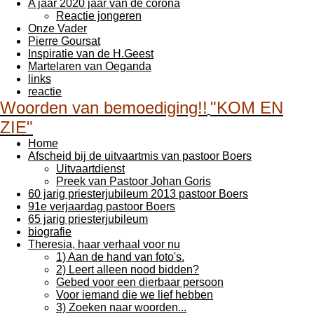
A jaar 2020 jaar van de corona
Reactie jongeren
Onze Vader
Pierre Goursat
Inspiratie van de H.Geest
Martelaren van Oeganda
links
reactie
Woorden van bemoediging!!
"KOM EN
ZIE"
Home
Afscheid bij de uitvaartmis van pastoor Boers
Uitvaartdienst
Preek van Pastoor Johan Goris
60 jarig priesterjubileum 2013 pastoor Boers
91e verjaardag pastoor Boers
65 jarig priesterjubileum
biografie
Theresia, haar verhaal voor nu
1) Aan de hand van foto's.
2) Leert alleen nood bidden?
Gebed voor een dierbaar persoon
Voor iemand die we lief hebben
3) Zoeken naar woorden...