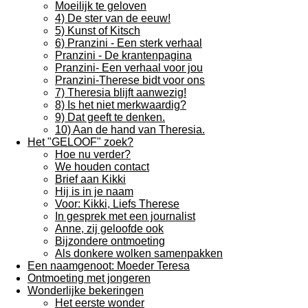
Moeilijk te geloven
4) De ster van de eeuw!
5) Kunst of Kitsch
6) Pranzini - Een sterk verhaal
Pranzini - De krantenpagina
Pranzini- Een verhaal voor jou
Pranzini-Therese bidt voor ons
7) Theresia blijft aanwezig!
8) Is het niet merkwaardig?
9) Dat geeft te denken.
10) Aan de hand van Theresia.
Het "GELOOF" zoek?
Hoe nu verder?
We houden contact
Brief aan Kikki
Hij is in je naam
Voor: Kikki, Liefs Therese
In gesprek met een journalist
Anne, zij geloofde ook
Bijzondere ontmoeting
Als donkere wolken samenpakken
Een naamgenoot: Moeder Teresa
Ontmoeting met jongeren
Wonderlijke bekeringen
Het eerste wonder