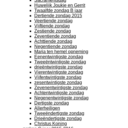
Sacramentsdag
Huwelijk Joukje en Gerrit
Twaalfde zondag B jaar
Dertiende zondag 2015
Veertiende zondag
Vijftiende zondag
Zestiende zondag
Zeventiende zondag
Achttiende zondag
Negentiende zondag
Maria ten hemel opneming
Eenentwintigste zondag
Tweeëntwintigste zondag
drieëntwintigste zondag
Vierentwintigste zondag
Vijfentwintigste zondag
zesentwintigste zondag
Zevenentwintigste zondag
Achtentwintigste zondag
Negenentwintigste zondag
Dertigste zondag
Allerheiligen
Tweeëndertigste zondag
Drieëndertigste zondag
Christus Koning