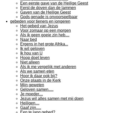
Een eerste gave van de Heilige Geest
Eerst de doven dan de lammen
Gaven van de Heilige Geest
Gods genade is onvoorspelbaar
gebeden voor tieners en jongeren
Het gebed van Jezus
Voor zomaar op een morgen
Als ik geen goeie zin heb....
Naar bed
Ergens in het grote Afrika...
Ik wil geloven
Ik hou van U
Hoop doet leven
Niet alleen
Als ik me vergelijk met anderen
Als we samen eten
Hoor ik daar ook bij?
Onze plaats in de Kerk
Mijn geweten
Geloven samen.....
Je moeder....
Jezus wil alles samen met mij doen
Heiligen....
Gaaf zijn.....
Een te lang gebed?