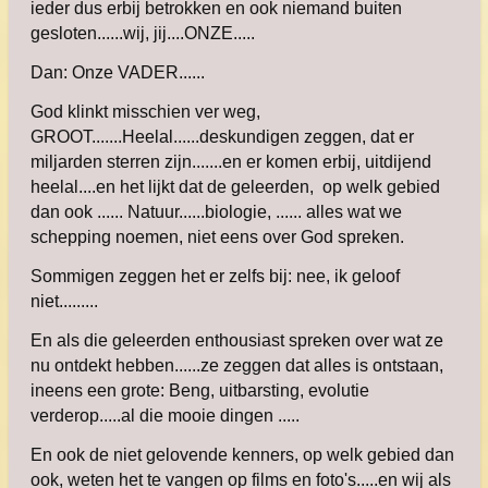
ieder dus erbij betrokken en ook niemand buiten
gesloten......wij, jij....ONZE.....
Dan: Onze VADER......
God klinkt misschien ver weg,
GROOT.......Heelal......deskundigen zeggen, dat er
miljarden sterren zijn.......en er komen erbij, uitdijend
heelal....en het lijkt dat de geleerden, op welk gebied
dan ook ...... Natuur......biologie, ...... alles wat we
schepping noemen, niet eens over God spreken.
Sommigen zeggen het er zelfs bij: nee, ik geloof
niet.........
En als die geleerden enthousiast spreken over wat ze
nu ontdekt hebben......ze zeggen dat alles is ontstaan,
ineens een grote: Beng, uitbarsting, evolutie
verderop.....al die mooie dingen .....
En ook de niet gelovende kenners, op welk gebied dan
ook, weten het te vangen op films en foto's.....en wij als